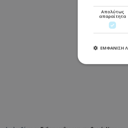
Απολύτως
απαραίτητα
ΕΜΦΆΝΙΣΗ 
Απολύτω
Τα απολύτως απαραί
διαχείριση λογαρια
Ονοματεπώνυμο
usprivacy