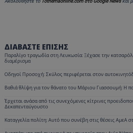
Ακολουθήστε το
Tothemaonline.com στο Google News
και 
ASP.NET_SessionI
ΔΙΑΒΑΣΤΕ ΕΠΙΣΗΣ
VISITOR_PRIVACY
Παραλίγο τραγωδία στη Λευκωσία: Ξέχασε την κατσαρόλα
διαμέρισμα
Οδηγοί Προσοχή: Σκύλος περιφέρεται στον αυτοκινητόδ
Βαθιά θλίψη για τον θάνατο του Μάριου Γιασσουμή: Η π
Έρχεται ανάσα από τις συνεχόμενες κίτρινες προειδοποι
__cf_bm
Δεκαπενταύγουστο
Καταγγελία πολίτη: Αυτό που συνέβη στις θέσεις ΑμεΑ 
__cf_bm