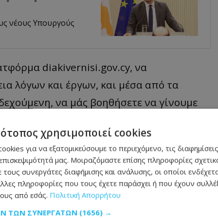
υς νέους Υπουργούς
τφόρμα diakivernisi.gov.cy, να
εια λόγων και έργων, και μέσα από τα
οδεχούμενη, να μάς βοηθήσετε να γίνουμε
ικοί, πάντα προς όφελος των πολιτών και
τότοπος χρησιμοποιεί cookies
αι η Λογοδοσία δεν είναι σύνθημα. Είναι
ookies για να εξατομικεύσουμε το περιεχόμενο, τις διαφημίσεις
ναι πρωτίστως πράξη ευθύνης", ανέφερε
επισκεψιμότητά μας. Μοιραζόμαστε επίσης πληροφορίες σχετικά
 τους συνεργάτες διαφήμισης και ανάλυσης, οι οποίοι ενδέχετα
λλες πληροφορίες που τους έχετε παράσχει ή που έχουν συλλέξ
ους από εσάς.
Πολιτική Απορρήτου
ΩΝ ΤΩΝ ΣΥΝΕΡΓΑΤΏΝ
(1656) →