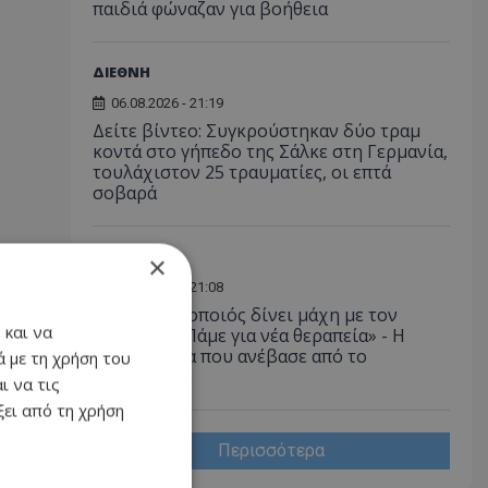
παιδιά φώναζαν για βοήθεια
ΔΙΕΘΝΗ
06.08.2026 - 21:19
Δείτε βίντεο: Συγκρούστηκαν δύο τραμ
κοντά στο γήπεδο της Σάλκε στη Γερμανία,
τουλάχιστον 25 τραυματίες, οι επτά
σοβαρά
LIFESTYLE
×
06.08.2026 - 21:08
Έλληνας ηθοποιός δίνει μάχη με τον
 και να
καρκίνο - «Πάμε για νέα θεραπεία» - Η
φωτογραφία που ανέβασε από το
 με τη χρήση του
νοσοκομείο
ι να τις
ει από τη χρήση
Περισσότερα