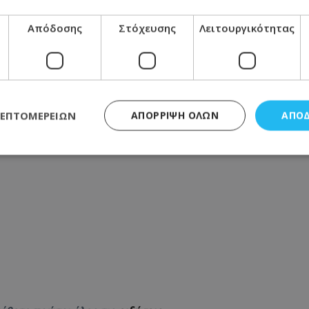
Απόδοσης
Στόχευσης
Λειτουργικότητας
ΛΕΠΤΟΜΕΡΕΙΏΝ
ΑΠΌΡΡΙΨΗ ΌΛΩΝ
ΑΠΟ
ς απαραίτητα
Απόδοσης
Στόχευσης
Λειτουργικότητας
Μη ταξι
τητα cookies επιτρέπουν βασικές λειτουργίες του ιστότοπου, όπως τη σύνδεση χρή
σμού. Ο ιστότοπος δεν μπορεί να χρησιμοποιηθεί σωστά χωρίς τα απολύτως απαραί
Προμηθευτής
/
Πεδίο
Λήξη
Περιγραφή
.lifenewscy.tothemaonline.com
1 χρόνος 3
Αυτό το cookie 
εβδομάδες
κράτος συγκατά
σχετικά με την
την ιδιωτικότη
κανονισμό απο
Ηνωμένων Πολιτ