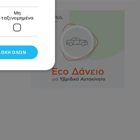
Μη
ταξινομημένα
ΔΟΧΉ ΌΛΩΝ
νομημένα
στη και τη
τητα cookies.
αποθηκεύει το
θεσης του χρήστη
 παρακολούθηση και
τα σύμφωνα με τον
ρρήτου των
ειών.