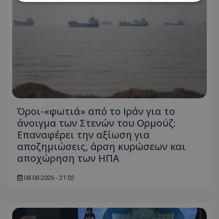
Απολύτως απαραίτητα
Απόδοσης
Στόχευσης
Λειτουργικότητας
Μη ταξινομημένα
Τα απολύτως απαραίτητα cookies επιτρέπουν
βασικές λειτουργίες του ιστότοπου, όπως τη
σύνδεση χρήστη και τη διαχείριση λογαριασμού.
Ο ιστότοπος δεν μπορεί να χρησιμοποιηθεί σωστά
χωρίς τα απολύτως απαραίτητα cookies.
Όροι-«φωτιά» από το Ιράν για το
Ονοματεπώνυμο
Προμηθευτής
/
Πεδίο
άνοιγμα των Στενών του Ορμούζ:
usprivacy
.lifenewscy.tothemaonline.com
Επαναφέρει την αξίωση για
αποζημιώσεις, άρση κυρώσεων και
αποχώρηση των ΗΠΑ
08.08.2026 - 21:02