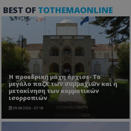
BEST OF
TOTHEMAONLINE
usprivacy
.themasports.tothemaonline.co
Η προεδρική μάχη άρχισε- Το
μεγάλο παζλ των συμμαχιών και η
μετακίνηση των κομματικών
ισορροπιών
09.08.2026 - 07:18