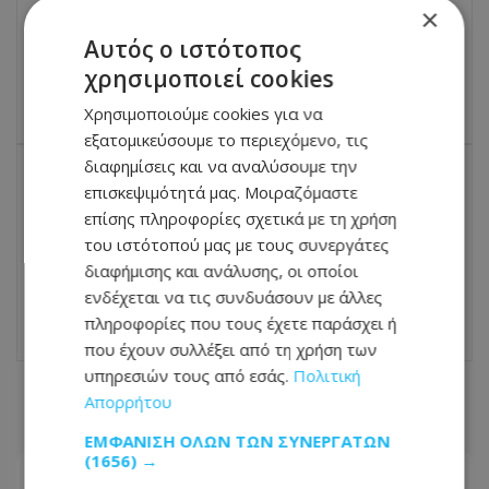
Ποιοι άνθρωποι δεν εμφανίζουν ποτέ
×
σχιζοφρένεια - Το παράδοξο που εξηγεί
Αυτός ο ιστότοπος
η επιστήμη
χρησιμοποιεί cookies
11.05.2026 - 07:54
Χρησιμοποιούμε cookies για να
εξατομικεύσουμε το περιεχόμενο, τις
διαφημίσεις και να αναλύσουμε την
επισκεψιμότητά μας. Μοιραζόμαστε
ΕΠΌΜΕΝΟ ΆΡΘΡΟ
επίσης πληροφορίες σχετικά με τη χρήση
Δύσκολες ώρες για τον Χρήστο Χολίδη -
του ιστότοπού μας με τους συνεργάτες
Έφυγε από τη ζωή αγαπημένο του
πρόσωπο
διαφήμισης και ανάλυσης, οι οποίοι
ενδέχεται να τις συνδυάσουν με άλλες
11.05.2026 - 08:12
πληροφορίες που τους έχετε παράσχει ή
που έχουν συλλέξει από τη χρήση των
υπηρεσιών τους από εσάς.
Πολιτική
ΣΧΕΤΙΚΑ ΑΡΘΡΑ
Απορρήτου
ΕΜΦΆΝΙΣΗ ΌΛΩΝ ΤΩΝ ΣΥΝΕΡΓΑΤΏΝ
(1656) →