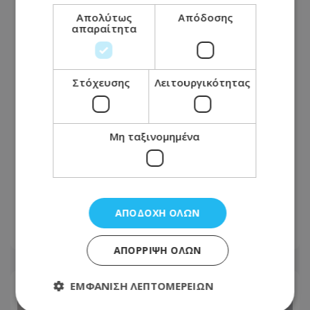
Απολύτως
Απόδοσης
απαραίτητα
Στόχευσης
Λειτουργικότητας
Μη ταξινομημένα
Η Ευρώπη θα βυθιστεί στο σκοτάδι
στις 12 Αυγούστου – Έρχεται σπάνιο
ουράνιο θέαμα
ΑΠΟΔΟΧΉ ΌΛΩΝ
09.08.2026 - 07:46
ΑΠΌΡΡΙΨΗ ΌΛΩΝ
ΕΜΦΆΝΙΣΗ ΛΕΠΤΟΜΕΡΕΙΏΝ