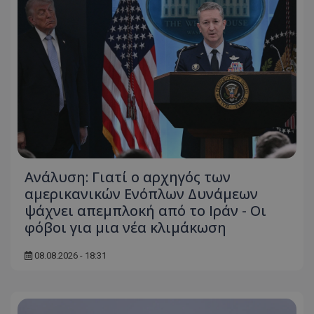
ASP.NET_SessionId
Microsoft Corporation
themasports.tothemaonline.co
Ανάλυση: Γιατί ο αρχηγός των
αμερικανικών Ενόπλων Δυνάμεων
ψάχνει απεμπλοκή από το Ιράν - Οι
VISITOR_PRIVACY_METADATA
YouTube
φόβοι για μια νέα κλιμάκωση
.youtube.com
08.08.2026 - 18:31