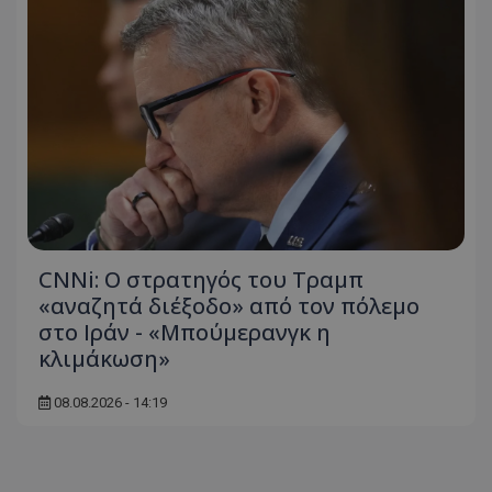
msToken
.tiktok.com
CNNi: Ο στρατηγός του Τραμπ
«αναζητά διέξοδο» από τον πόλεμο
στο Ιράν - «Μπούμερανγκ η
κλιμάκωση»
08.08.2026 - 14:19
CookieScriptConsent
CookieScript
www.tothemaonline.com