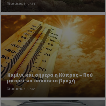
08.08.2026 - 07:24
CookieScriptConsent
CookieScript
www.tothemaonline.com
Καμίνι και σήμερα η Κύπρος – Πού
μπορεί να «σκάσει» βροχή
usprivacy
.themasports.tothemaonline.co
08.08.2026 - 07:32