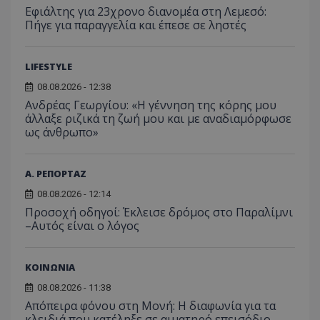
από το
από 
του χρήστη γ
Εφιάλτης για 23χρονο διανομέα στη Λεμεσό:
Analyti
για ν
ανάλυση των
διατήρ
Πήγε για παραγγελία και έπεσε σε ληστές
παρα
επιδόσεων.
κατάσ
προβ
περιόδ
ενσω
σύνδεσ
βίντε
LIFESTYLE
C
1 μήνας
Αυτό τ
Adform
guest_id
1 χρόνος 1
Αυτό
Twitter Inc.
χρησιμ
.adform.net
μήνας
ρυθμ
.twitter.com
08.08.2026 - 12:38
για τον
το Tw
προσδι
Ανδρέας Γεωργίου: «Η γέννηση της κόρης μου
αναγ
συχνότ
να π
άλλαξε ριζικά τη ζωή μου και με αναδιαμόρφωσε
επισκέ
τον 
ως άνθρωπο»
τον τρ
του 
οποίο 
επισκέπ
πρόσβα
ιστοσε
Α. ΡΕΠΟΡΤΑΖ
Συλλέγε
για τις
08.08.2026 - 12:14
του χρ
Προσοχή οδηγοί: Έκλεισε δρόμος στο Παραλίμνι
ιστοσε
ποιες σ
–Αυτός είναι ο λόγος
έχουν 
_ga_J7RS52TMNC
.tothemaonline.com
1 χρόνος 1
Αυτό τ
μήνας
χρησιμ
ΚΟΙΝΩΝΙΑ
από το
Analyti
08.08.2026 - 11:38
διατήρ
κατάσ
Απόπειρα φόνου στη Μονή: Η διαφωνία για τα
περιόδ
κλειδιά που κατέληξε σε αιματηρό επεισόδιο