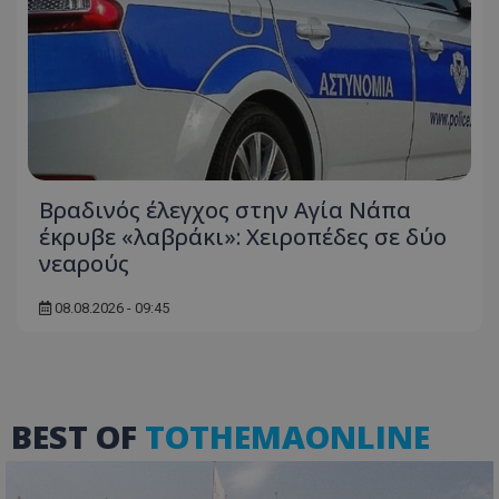
Βραδινός έλεγχος στην Αγία Νάπα
ASP.NET_SessionId
Microsoft Corporation
έκρυβε «λαβράκι»: Χειροπέδες σε δύο
themasports.tothemaonline.co
νεαρούς
08.08.2026 - 09:45
BEST OF
TOTHEMAONLINE