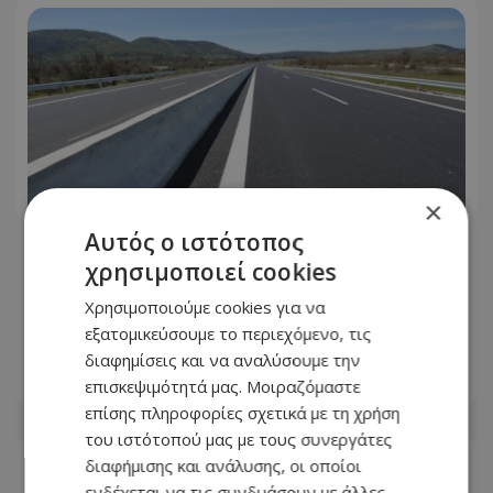
×
Αυτός ο ιστότοπος
χρησιμοποιεί cookies
Χρησιμοποιούμε cookies για να
Προσοχή οδηγοί: Έκλεισε δρόμος στο
εξατομικεύσουμε το περιεχόμενο, τις
Παραλίμνι –Αυτός είναι ο λόγος
διαφημίσεις και να αναλύσουμε την
08.08.2026 - 12:14
επισκεψιμότητά μας. Μοιραζόμαστε
επίσης πληροφορίες σχετικά με τη χρήση
του ιστότοπού μας με τους συνεργάτες
διαφήμισης και ανάλυσης, οι οποίοι
ενδέχεται να τις συνδυάσουν με άλλες