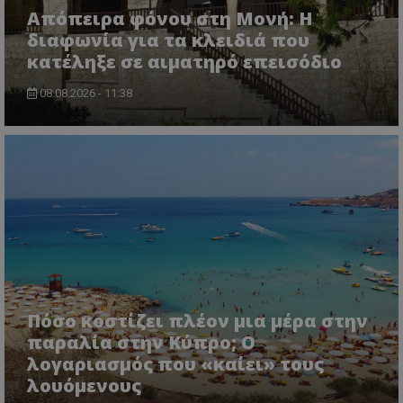
lifenewscy.tothemaonline.com
Απόπειρα φόνου στη Μονή: Η
διαφωνία για τα κλειδιά που
κατέληξε σε αιματηρό επεισόδιο
08.08.2026 - 11:38
msToken
.tiktok.com
Πόσο κοστίζει πλέον μια μέρα στην
παραλία στην Κύπρο; Ο
λογαριασμός που «καίει» τους
λουόμενους