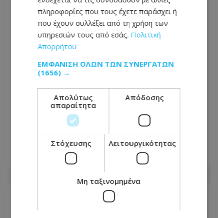
πληροφορίες που τους έχετε παράσχει ή
που έχουν συλλέξει από τη χρήση των
υπηρεσιών τους από εσάς.
Πολιτική
Απορρήτου
ΕΜΦΆΝΙΣΗ ΌΛΩΝ ΤΩΝ ΣΥΝΕΡΓΑΤΏΝ
(1656) →
Απολύτως
Απόδοσης
απαραίτητα
Ωρες αγωνίας για τον 58χρονο Georgi:
Εξαφανίστηκε στη Λευκωσία - Toν
ψάχνουν μια εβδομάδα - Φωτογραφία
Στόχευσης
Λειτουργικότητας
08.08.2026 - 10:32
Μη ταξινομημένα