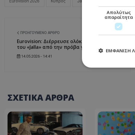
Eurovision 2026
Κύπρος
Jalla
Απολύτως
απαραίτητα
ΠΡΟΗΓΟΎΜΕΝΟ ΆΡΘΡΟ
Eurovision: Διέρρευσε ολόκληρο το βίντεο
του «Jalla» από την πρόβα για τους κριτές
ΕΜΦΆΝΙΣΗ 
14.05.2026 - 14:41
Απολύτω
Τα απολύτως απαραί
ΣΧΕΤΙΚΑ ΑΡΘΡΑ
διαχείριση λογαρια
Ονοματεπώνυμο
usprivacy