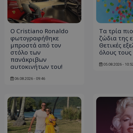
ASP.NET_SessionI
Ο Cristiano Ronaldo
Τα τρία πι
φωτογραφήθηκε
ζώδια της 
μπροστά από τον
Θετικές εξε
VISITOR_PRIVACY
στόλο των
όλους τους
πανάκριβων
05.08.2026 - 10:5
αυτοκινήτων του!
06.08.2026 - 09:46
__cf_bm
__cf_bm