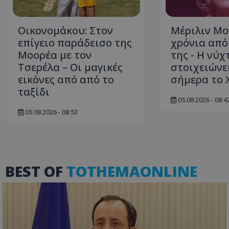
Οικονομάκου: Στον
Μέριλιν Μο
επίγειο παράδεισο της
χρόνια από
ASP.NET_SessionI
Μοορέα με τον
της - Η νύχ
Τσερέλα – Οι μαγικές
στοιχειώνε
εικόνες από από το
σήμερα το 
ταξίδι
05.08.2026 - 08:4
msToken
05.08.2026 - 08:53
BEST OF
TOTHEMAONLINE
CookieScriptConse