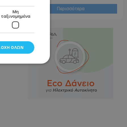
Περισσότερα
Μη
ταξινομημένα
ΔΟΧΉ ΌΛΩΝ
νομημένα
στη και τη
τητα cookies.
αποθηκεύει το
θεσης του χρήστη
 παρακολούθηση και
τα σύμφωνα με τον
ρρήτου των
ειών.