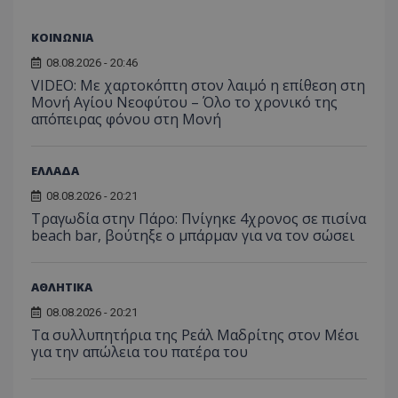
από το
Analyti
διατήρ
ΚΟΙΝΩΝΙΑ
κατάσ
περιόδ
08.08.2026 - 20:46
σύνδεσ
VIDEO: Με χαρτοκόπτη στον λαιμό η επίθεση στη
Μονή Αγίου Νεοφύτου – Όλο το χρονικό της
απόπειρας φόνου στη Μονή
ΕΛΛΑΔΑ
08.08.2026 - 20:21
Τραγωδία στην Πάρο: Πνίγηκε 4χρονος σε πισίνα
beach bar, βούτηξε ο μπάρμαν για να τον σώσει
ΑΘΛΗΤΙΚΑ
08.08.2026 - 20:21
Τα συλλυπητήρια της Ρεάλ Μαδρίτης στον Μέσι
για την απώλεια του πατέρα του