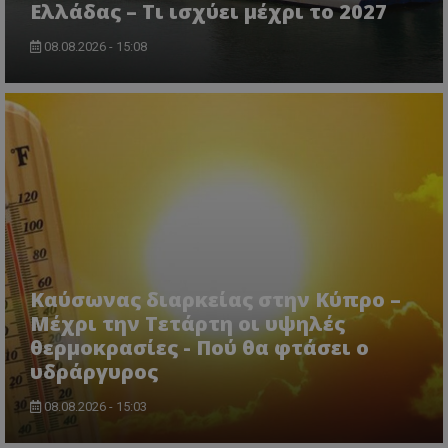
Ελλάδας – Τι ισχύει μέχρι το 2027
08.08.2026 - 15:08
CookieScriptConsent
CookieScript
www.tothemaonline.com
Καύσωνας διαρκείας στην Κύπρο –
Μέχρι την Τετάρτη οι υψηλές
θερμοκρασίες - Πού θα φτάσει ο
υδράργυρος
08.08.2026 - 15:03
usprivacy
.themasports.tothemaonline.co