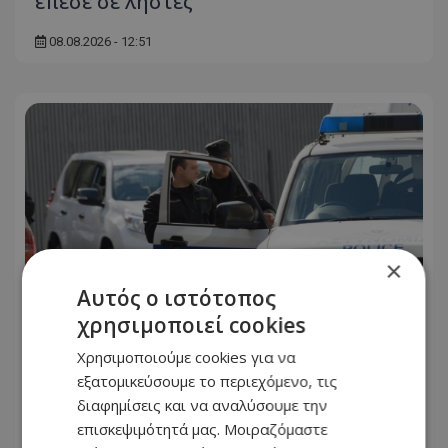
έπεσε σε ληστές
08.08.2026 - 12:51
×
Αυτός ο ιστότοπος
χρησιμοποιεί cookies
Χρησιμοποιούμε cookies για να
Δεκαπενταύγουστος με μπλόκα και
εξατομικεύσουμε το περιεχόμενο, τις
αυξημένους ελέγχους – Τι θα ελέγχει η
διαφημίσεις και να αναλύσουμε την
Αστυνομία
επισκεψιμότητά μας. Μοιραζόμαστε