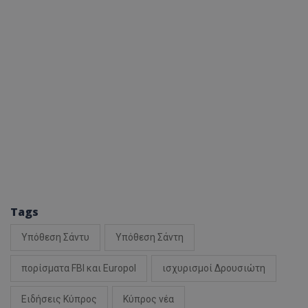
Tags
Υπόθεση Σάντυ
Υπόθεση Σάντη
πορίσματα FBI και Europol
ισχυρισμοί Δρουσιώτη
Ειδήσεις Κύπρος
Κύπρος νέα