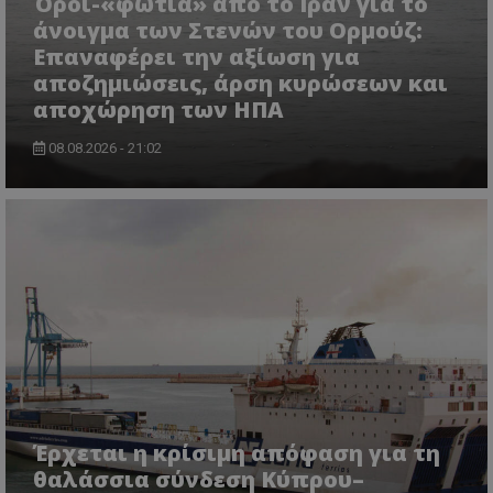
Όροι-«φωτιά» από το Ιράν για το
άνοιγμα των Στενών του Ορμούζ:
Επαναφέρει την αξίωση για
αποζημιώσεις, άρση κυρώσεων και
ASP.NET_SessionId
Microsoft Corporation
lifenewscy.tothemaonline.com
αποχώρηση των ΗΠΑ
08.08.2026 - 21:02
msToken
.tiktok.com
Έρχεται η κρίσιμη απόφαση για τη
θαλάσσια σύνδεση Κύπρου–