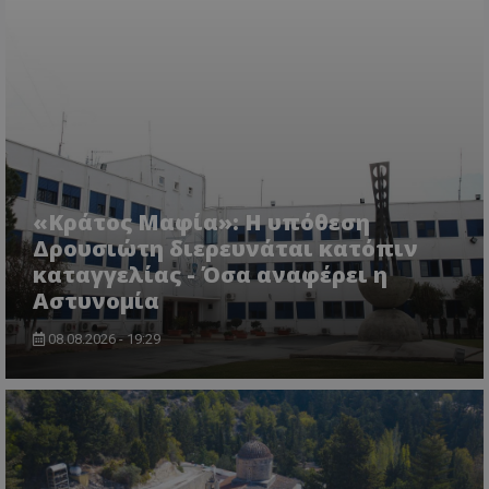
VISITOR_PRIVACY_METADATA
YouTube
.youtube.com
«Κράτος Μαφία»: Η υπόθεση
Δρουσιώτη διερευνάται κατόπιν
καταγγελίας - Όσα αναφέρει η
Αστυνομία
08.08.2026 - 19:29