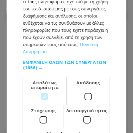
επίσης πληροφορίες σχετικά με τη χρήση
08.08.2026 - 13:18
του ιστότοπού μας με τους συνεργάτες
διαφήμισης και ανάλυσης, οι οποίοι
ενδέχεται να τις συνδυάσουν με άλλες
πληροφορίες που τους έχετε παράσχει ή
που έχουν συλλέξει από τη χρήση των
υπηρεσιών τους από εσάς.
Πολιτική
Απορρήτου
ΕΜΦΆΝΙΣΗ ΌΛΩΝ ΤΩΝ ΣΥΝΕΡΓΑΤΏΝ
(1656) →
Απολύτως
Απόδοσης
απαραίτητα
Προσοχή οδηγοί: Έκλεισε δρόμος στο
Στόχευσης
Λειτουργικότητας
Παραλίμνι –Αυτός είναι ο λόγος
08.08.2026 - 12:14