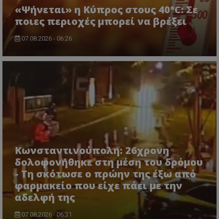
«Ψήνεται» η Κύπρος στους 40°C: Σε
ποιες περιοχές μπορεί να βρέξει
07.08.2026 - 06:26
msToken
.tiktok.com
Κωνσταντινούπολη: 26χρονη
δολοφονήθηκε στη μέση του δρόμου
- Τη σκότωσε ο πρώην της έξω από
φαρμακείο που είχε πάει με την
αδελφή της
CookieScriptConsent
CookieScript
07.08.2026 - 06:31
www.tothemaonline.com