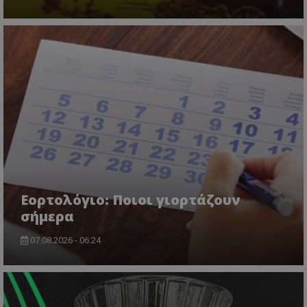
usprivacy
.themasports.tothemaonline.co
Εορτολόγιο: Ποιοι γιορτάζουν
σήμερα
07.08.2026 - 06:24