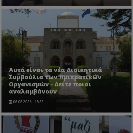
ASP.NET_SessionId
Microsoft Corporation
themasports.tothemaonline.co
Αυτά είναι τα νέα Διοικητικά
Συμβούλια των Ημικρατικών
Οργανισμών - Δείτε ποιοι
αναλαμβάνουν
06.08.2026 - 18:33
VISITOR_PRIVACY_METADATA
YouTube
.youtube.com