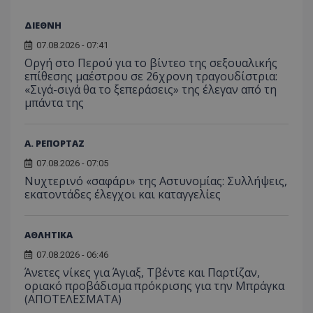
το Tw
προσδι
αναγ
συχνότ
να π
ΔΙΕΘΝΗ
επισκέ
τον 
τον τρ
του 
07.08.2026 - 07:41
οποίο 
επισκέπ
Οργή στο Περού για το βίντεο της σεξουαλικής
πρόσβα
επίθεσης μαέστρου σε 26χρονη τραγουδίστρια:
ιστοσε
Συλλέγε
«Σιγά-σιγά θα το ξεπεράσεις» της έλεγαν από τη
για τις
μπάντα της
του χρ
ιστοσε
ποιες σ
έχουν 
Α. ΡΕΠΟΡΤΑΖ
_ga_J7RS52TMNC
.tothemaonline.com
1 χρόνος 1
Αυτό τ
07.08.2026 - 07:05
μήνας
χρησιμ
από το
Νυχτερινό «σαφάρι» της Αστυνομίας: Συλλήψεις,
Analyti
εκατοντάδες έλεγχοι και καταγγελίες
διατήρ
κατάσ
περιόδ
σύνδεσ
ΑΘΛΗΤΙΚΑ
07.08.2026 - 06:46
Άνετες νίκες για Άγιαξ, Τβέντε και Παρτίζαν,
οριακό προβάδισμα πρόκρισης για την Μπράγκα
(ΑΠΟΤΕΛΕΣΜΑΤΑ)