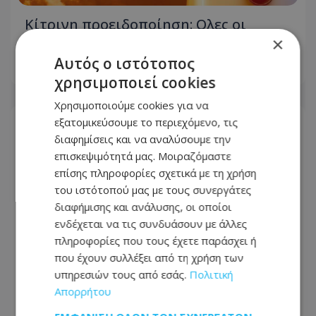
Κίτρινη προειδοποίηση: Ολες οι
λεπτομέρειες - Πότε τίθεται σε ισχύ
×
Αυτός ο ιστότοπος
07.08.2026 - 07:53
χρησιμοποιεί cookies
Χρησιμοποιούμε cookies για να
εξατομικεύσουμε το περιεχόμενο, τις
διαφημίσεις και να αναλύσουμε την
επισκεψιμότητά μας. Μοιραζόμαστε
επίσης πληροφορίες σχετικά με τη χρήση
του ιστότοπού μας με τους συνεργάτες
διαφήμισης και ανάλυσης, οι οποίοι
ενδέχεται να τις συνδυάσουν με άλλες
πληροφορίες που τους έχετε παράσχει ή
που έχουν συλλέξει από τη χρήση των
υπηρεσιών τους από εσάς.
Πολιτική
Απορρήτου
«Ψήνεται» η Κύπρος στους 40°C: Σε