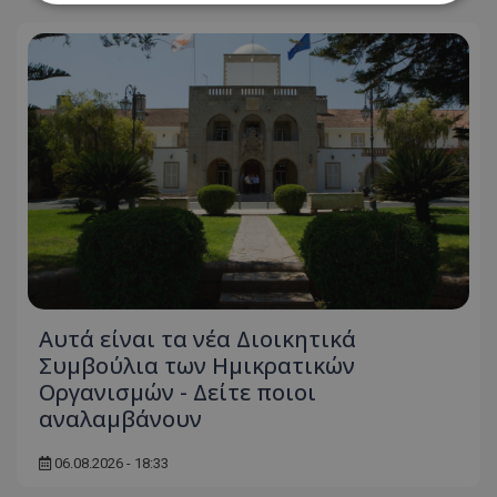
Απολύτως απαραίτητα
Απόδοσης
Στόχευσης
Λειτουργικότητας
Μη ταξινομημένα
Τα απολύτως απαραίτητα cookies επιτρέπουν
βασικές λειτουργίες του ιστότοπου, όπως τη
σύνδεση χρήστη και τη διαχείριση λογαριασμού.
Ο ιστότοπος δεν μπορεί να χρησιμοποιηθεί σωστά
χωρίς τα απολύτως απαραίτητα cookies.
Ονοματεπώνυμο
Προμηθευτής
/
Πεδίο
usprivacy
.lifenewscy.tothemaonline.com
Αυτά είναι τα νέα Διοικητικά
Συμβούλια των Ημικρατικών
Οργανισμών - Δείτε ποιοι
αναλαμβάνουν
06.08.2026 - 18:33