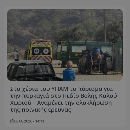
ASP.NET_SessionId
Microsoft Corporation
themasports.tothemaonline.co
Στα χέρια του ΥΠΑΜ το πόρισμα για
VISITOR_PRIVACY_METADATA
YouTube
.youtube.com
την πυρκαγιά στο Πεδίο Βολής Καλού
Χωριού – Αναμένει την ολοκλήρωση
της ποινικής έρευνας
06.08.2026 - 14:11