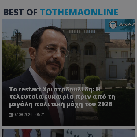
BEST OF
TOTHEMAONLINE
msToken
.tiktok.com
Το restart Χριστοδουλίδη: Η
τελευταία ευκαιρία πριν από τη
μεγάλη πολιτική μάχη του 2028
07.08.2026 - 06:21
CookieScriptConsent
CookieScript
www.tothemaonline.com