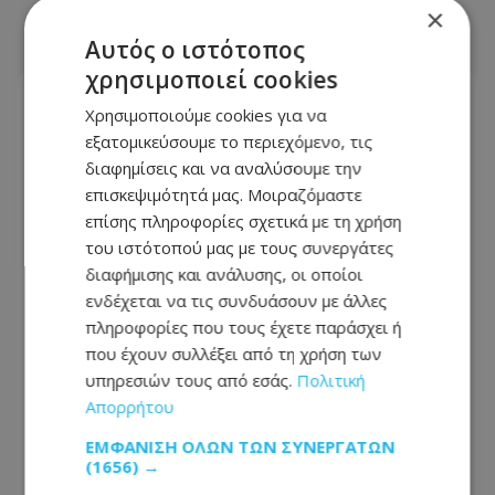
×
ΣΧΕΤΙΚΑ ΑΡΘΡΑ
Αυτός ο ιστότοπος
χρησιμοποιεί cookies
Χρησιμοποιούμε cookies για να
εξατομικεύσουμε το περιεχόμενο, τις
διαφημίσεις και να αναλύσουμε την
επισκεψιμότητά μας. Μοιραζόμαστε
επίσης πληροφορίες σχετικά με τη χρήση
του ιστότοπού μας με τους συνεργάτες
διαφήμισης και ανάλυσης, οι οποίοι
ενδέχεται να τις συνδυάσουν με άλλες
πληροφορίες που τους έχετε παράσχει ή
που έχουν συλλέξει από τη χρήση των
υπηρεσιών τους από εσάς.
Πολιτική
Θρίλερ στην ΕΔΕΚ με τις
Απορρήτου
υποψηφιότητες: Στο μικροσκόπιο η
Σοφία Χριστοδούλου Μακρή
ΕΜΦΆΝΙΣΗ ΌΛΩΝ ΤΩΝ ΣΥΝΕΡΓΑΤΏΝ
(1656) →
07.08.2026 - 06:43