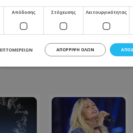
Απόδοσης
Στόχευσης
Λειτουργικότητας
ΕΠΌΜΕΝΟ ΆΡΘΡΟ
Αρχιεπίσκοπος Κύπρου: «Μέμφομαι τον
εαυτό μου για τον Τυχικό» - Οι εκλογές
για τον Μητροπολίτη Πάφου και… οι
καθαιρεμένοι μοναχοί της μονής
Αββακούμ
ΛΕΠΤΟΜΕΡΕΙΏΝ
ΑΠΌΡΡΙΨΗ ΌΛΩΝ
ΑΠΟ
22.05.2026 - 15:46
ς απαραίτητα
Απόδοσης
Στόχευσης
Λειτουργικότητας
Μη ταξι
τητα cookies επιτρέπουν βασικές λειτουργίες του ιστότοπου, όπως τη σύνδεση χρή
σμού. Ο ιστότοπος δεν μπορεί να χρησιμοποιηθεί σωστά χωρίς τα απολύτως απαραί
Προμηθευτής
/
Πεδίο
Λήξη
Περιγραφή
.lifenewscy.tothemaonline.com
1 χρόνος 3
Αυτό το cookie 
εβδομάδες
κράτος συγκατά
σχετικά με την
την ιδιωτικότη
κανονισμό απο
Ηνωμένων Πολιτ