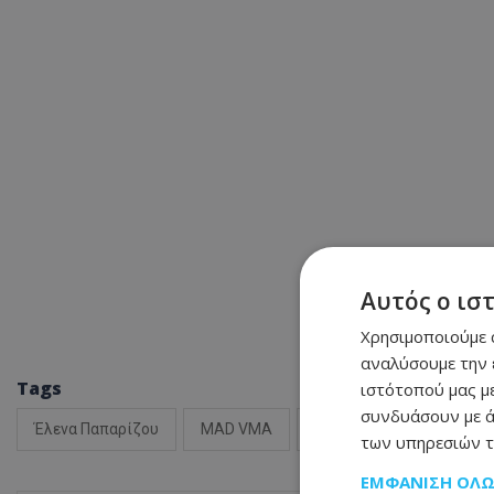
Αυτός ο ισ
Χρησιμοποιούμε c
αναλύσουμε την 
Tags
ιστότοπού μας με
συνδυάσουν με ά
Έλενα Παπαρίζου
ΜAD VMA
Ειδήσεις
των υπηρεσιών τ
ΕΜΦΆΝΙΣΗ ΌΛ