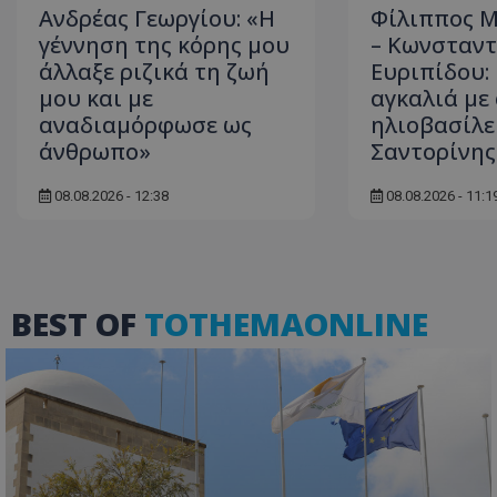
Ανδρέας Γεωργίου: «Η
Φίλιππος 
γέννηση της κόρης μου
– Κωνσταντ
άλλαξε ριζικά τη ζωή
Ευριπίδου:
μου και με
αγκαλιά με
ASP.NET_SessionI
αναδιαμόρφωσε ως
ηλιοβασίλε
άνθρωπο»
Σαντορίνης
08.08.2026 - 12:38
08.08.2026 - 11:1
msToken
BEST OF
TOTHEMAONLINE
CookieScriptConse