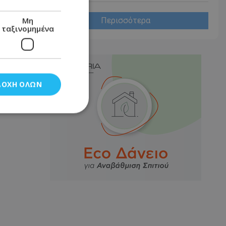
Μη
Περισσότερα
ταξινομημένα
ΔΟΧΉ ΌΛΩΝ
νομημένα
στη και τη
τητα cookies.
αποθηκεύει το
θεσης του χρήστη
 παρακολούθηση και
τα σύμφωνα με τον
ρρήτου των
ειών.