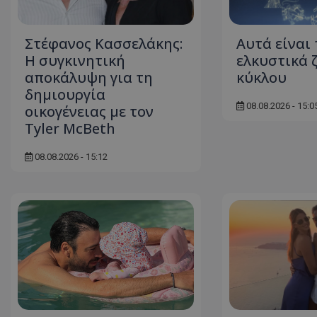
ASP.NET_SessionI
Στέφανος Κασσελάκης:
Αυτά είναι 
Η συγκινητική
ελκυστικά 
αποκάλυψη για τη
κύκλου
δηµιουργία
08.08.2026 - 15:0
οικογένειας με τον
VISITOR_PRIVACY
Tyler McBeth
08.08.2026 - 15:12
__cf_bm
__cf_bm