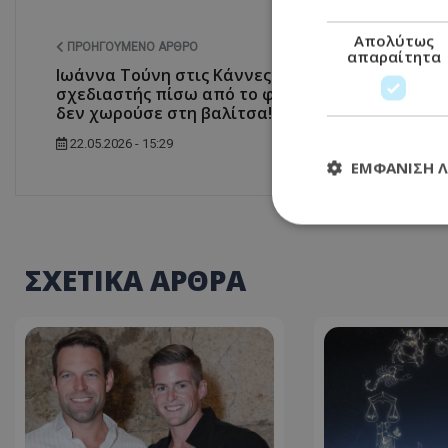
Απολύτως
ΠΡΟΗΓΟΎΜΕΝΟ ΆΡΘΡΟ
απαραίτητα
Ιωάννα Τούνη στις Κάννες: Αυτός είναι ο
σχεδιαστής πίσω από το φόρεμα που…
δεν χωρούσε στη βαλίτσα!
22.05.2026 - 15:29
ΕΜΦΆΝΙΣΗ 
Απολύτω
ΣΧΕΤΙΚΑ ΑΡΘΡΑ
Τα απολύτως απαραί
διαχείριση λογαρια
Ονοματεπώνυμο
usprivacy