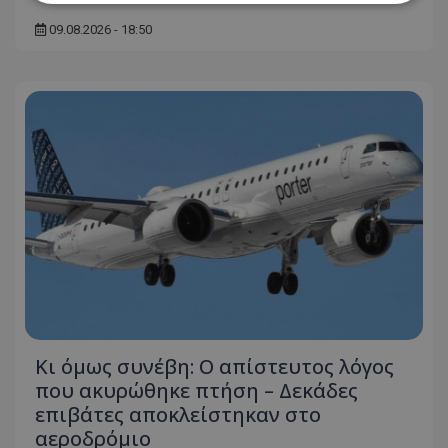
09.08.2026 - 18:50
Απολύτως απαραίτητα
Απόδοσης
Στόχευσης
Λειτουργικότητας
Μη ταξινομημένα
Τα απολύτως απαραίτητα cookies επιτρέπουν
βασικές λειτουργίες του ιστότοπου, όπως τη
σύνδεση χρήστη και τη διαχείριση λογαριασμού.
Ο ιστότοπος δεν μπορεί να χρησιμοποιηθεί σωστά
χωρίς τα απολύτως απαραίτητα cookies.
Ονοματεπώνυμο
Προμηθευτής
/
Πεδίο
usprivacy
.lifenewscy.tothemaonline.com
Κι όμως συνέβη: Ο απίστευτος λόγος
που ακυρώθηκε πτήση – Δεκάδες
επιβάτες αποκλείστηκαν στο
αεροδρόμιο