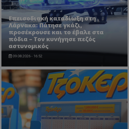
Επεισοδιακή καταδίωξη στη
Λάρνακα: Πάτησε γκάζι,
προσέκρουσε και το έβαλε στα
πόδια – Τον κυνήγησε πεζός
αστυνομικός
usprivacy
.themasports.tothemaonline.co
09.08.2026 - 16:52