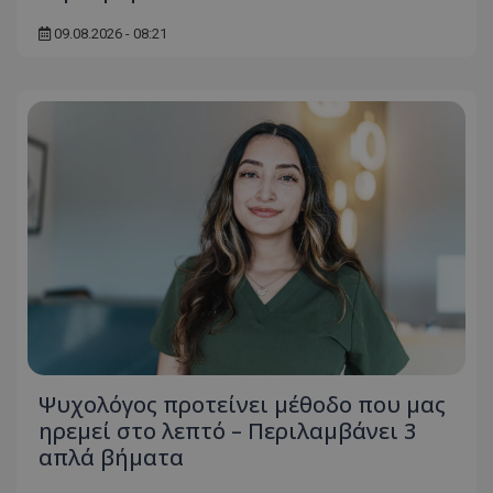
ASP.NET_SessionId
Microsoft Corporation
09.08.2026 - 08:21
themasports.tothemaonline.co
VISITOR_PRIVACY_METADATA
YouTube
.youtube.com
Ψυχολόγος προτείνει μέθοδο που μας
ηρεμεί στο λεπτό – Περιλαμβάνει 3
απλά βήματα