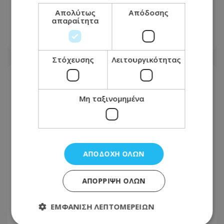
στα καύσιμα σε όσους πελάτες
Απολύτως
Απόδοσης
χόρευαν μέχρι το ταμείο - Βίντεο
απαραίτητα
09.08.2026 - 21:29
Στόχευσης
Λειτουργικότητας
Μη ταξινομημένα
ΑΠΟΔΟΧΉ ΌΛΩΝ
ΑΠΌΡΡΙΨΗ ΌΛΩΝ
Απιστία: 5 ταινίες που εξετάζουν τις
ΕΜΦΆΝΙΣΗ ΛΕΠΤΟΜΕΡΕΙΏΝ
διαφορετικές πτυχές της