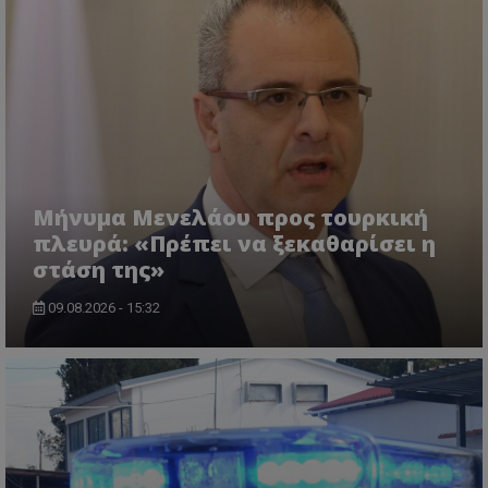
msToken
.tiktok.com
Μήνυμα Μενελάου προς τουρκική
πλευρά: «Πρέπει να ξεκαθαρίσει η
στάση της»
09.08.2026 - 15:32
CookieScriptConsent
CookieScript
www.tothemaonline.com