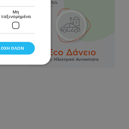
Μη
ταξινομημένα
ΔΟΧΉ ΌΛΩΝ
νομημένα
στη και τη
τητα cookies.
αποθηκεύει το
θεσης του χρήστη
 παρακολούθηση και
τα σύμφωνα με τον
ρρήτου των
ειών.