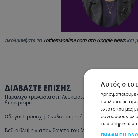
Ακολουθήστε το
Tothemaonline.com στο Google News
και 
Αυτός ο ισ
ΔΙΑΒΑΣΤΕ ΕΠΙΣΗΣ
Χρησιμοποιούμε c
Παραλίγο τραγωδία στη Λευκωσία: Ξέχασε την κατσαρόλα
αναλύσουμε την 
διαμέρισμα
ιστότοπού μας με
συνδυάσουν με ά
Οδηγοί Προσοχή: Σκύλος περιφέρεται στον αυτοκινητόδ
των υπηρεσιών τ
Βαθιά θλίψη για τον θάνατο του Μάριου Γιασσουμή: Η π
ΕΜΦΆΝΙΣΗ ΌΛ