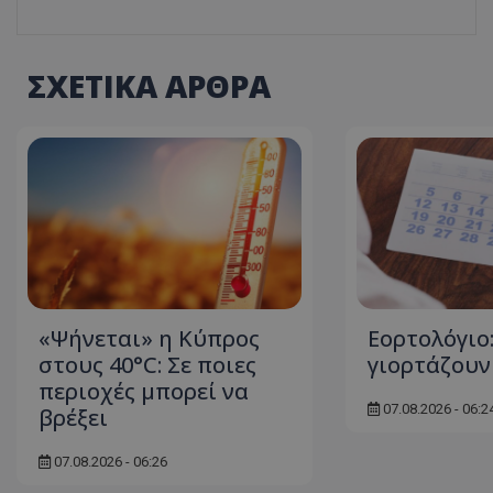
ΣΧΕΤΙΚΑ ΑΡΘΡΑ
ASP.NET_SessionI
msToken
«Ψήνεται» η Κύπρος
Εορτολόγιο:
στους 40°C: Σε ποιες
γιορτάζουν
περιοχές μπορεί να
CookieScriptConse
07.08.2026 - 06:2
βρέξει
07.08.2026 - 06:26