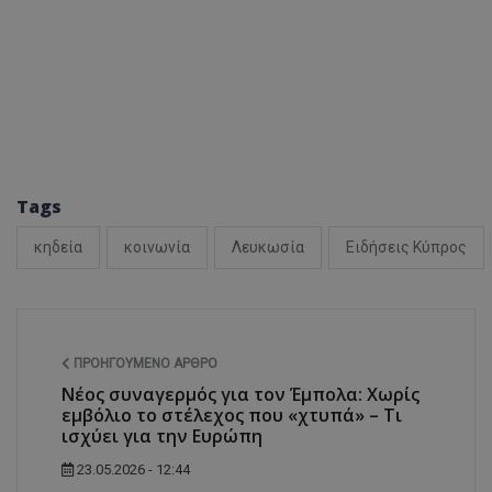
ASP.NET_SessionI
VISITOR_PRIVACY
Tags
κηδεία
κοινωνία
Λευκωσία
Ειδήσεις Κύπρος
ΠΡΟΗΓΟΎΜΕΝΟ ΆΡΘΡΟ
__cf_bm
Νέος συναγερμός για τον Έμπολα: Χωρίς
εμβόλιο το στέλεχος που «χτυπά» – Τι
ισχύει για την Ευρώπη
23.05.2026 - 12:44
__cf_bm