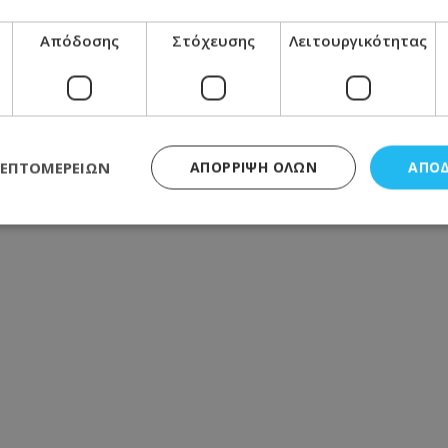
ήσεις: Τι δείχνουν οι προβλέψεις για τον
Απόδοσης
Στόχευσης
Λειτουργικότητας
στη Λάρνακα προκαλεί οργή - Φωτογραφία
α ξημερώματα - Την έσβησαν οι ιδιοκτήτες πριν φτάσει
ΛΕΠΤΟΜΕΡΕΙΏΝ
ΑΠΌΡΡΙΨΗ ΌΛΩΝ
ΑΠΟ
ς απαραίτητα
Απόδοσης
Στόχευσης
Λειτουργικότητας
Μη ταξι
τητα cookies επιτρέπουν βασικές λειτουργίες του ιστότοπου, όπως τη σύνδεση χρή
σμού. Ο ιστότοπος δεν μπορεί να χρησιμοποιηθεί σωστά χωρίς τα απολύτως απαραί
Προμηθευτής
/
Πεδίο
Λήξη
Περιγραφή
.lifenewscy.tothemaonline.com
1 χρόνος 3
Αυτό το cookie 
εβδομάδες
κράτος συγκατά
σχετικά με την
την ιδιωτικότη
κανονισμό απο
Ηνωμένων Πολιτ