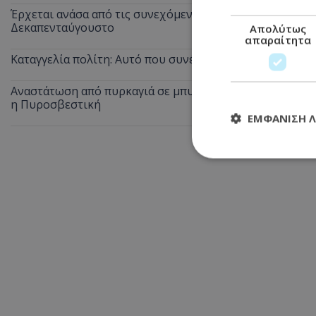
Έρχεται ανάσα από τις συνεχόμενες κίτρινες προειδοποι
Δεκαπενταύγουστο
Απολύτως
απαραίτητα
Καταγγελία πολίτη: Αυτό που συνέβη στις θέσεις ΑμεΑ 
Αναστάτωση από πυρκαγιά σε μπυραρία στην Αγία Νάπα τ
η Πυροσβεστική
ΕΜΦΆΝΙΣΗ 
Απολύτω
Τα απολύτως απαραί
διαχείριση λογαρια
Ονοματεπώνυμο
usprivacy