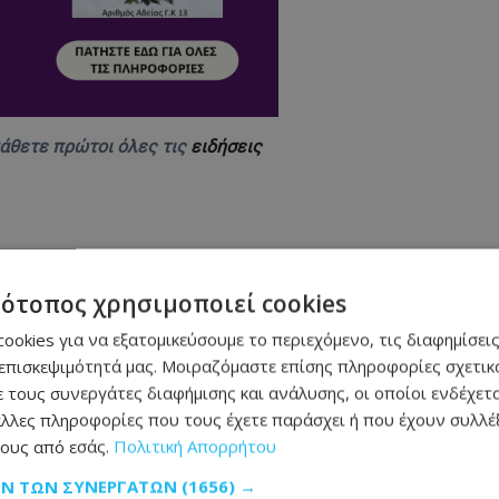
μάθετε πρώτοι όλες τις
ειδήσεις
τότοπος χρησιμοποιεί cookies
ookies για να εξατομικεύσουμε το περιεχόμενο, τις διαφημίσεις
 στη φωτιά και παραλίγο να καεί ολόκληρο το
επισκεψιμότητά μας. Μοιραζόμαστε επίσης πληροφορίες σχετικά
 τους συνεργάτες διαφήμισης και ανάλυσης, οι οποίοι ενδέχετα
λλες πληροφορίες που τους έχετε παράσχει ή που έχουν συλλέξ
ρομο - Δείτε σε ποιο σημείο
ους από εσάς.
Πολιτική Απορρήτου
αράκληση της οικογένειας - Φωτογραφία
ΩΝ ΤΩΝ ΣΥΝΕΡΓΑΤΏΝ
(1656) →