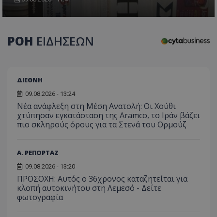
ΡΟΗ
ΕΙΔΗΣΕΩΝ
usprivacy
.themasports.tothemaonline.co
ΔΙΕΘΝΗ
09.08.2026 - 13:24
Νέα ανάφλεξη στη Μέση Ανατολή: Οι Χούθι
χτύπησαν εγκατάσταση της Aramco, το Ιράν βάζει
πιο σκληρούς όρους για τα Στενά του Ορμούζ
Α. ΡΕΠΟΡΤΑΖ
09.08.2026 - 13:20
ΠΡΟΣΟΧΗ: Αυτός ο 36χρονος καταζητείται για
Προμηθευτής
Ονοματεπώνυμο
Λήξη
Περιγραφή
κλοπή αυτοκινήτου στη Λεμεσό - Δείτε
Προμηθευτής
/
Πεδίο
/
Ονοματεπώνυμο
Λήξη
Περιγραφή
Πεδίο
Προμηθευτής
/
φωτογραφία
Ονοματεπώνυμο
Λήξη
Περιγ
A_1283
gml-grp.com
2 μήνες 4
Αυτό το cook
Πεδίο
εβδομάδες
χρησιμοποιείτ
mid
1
Αυτό είναι ένα
Meta
την
χρόνος
cookie