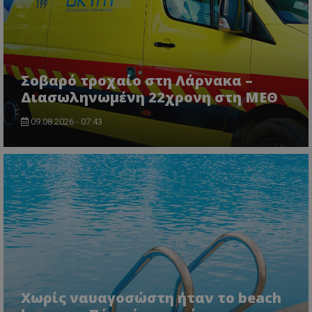
Σοβαρό τροχαίο στη Λάρνακα –
Διασωληνωμένη 22χρονη στη ΜΕΘ
09.08.2026 - 07:43
ASP.NET_SessionId
Microsoft Corporation
lifenewscy.tothemaonline.com
Χωρίς ναυαγοσώστη ήταν το beach