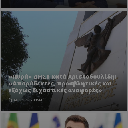
VISITOR_PRIVACY_METADATA
YouTube
.youtube.com
«Πυρά» ΔΗΣΥ κατά Χριστοδουλίδη:
«Απαράδεκτες, προσβλητικές και
εξόχως διχαστικές αναφορές»
09.08.2026 - 11:44