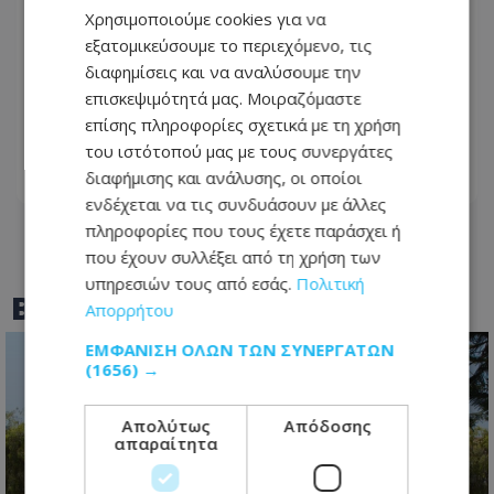
Χρησιμοποιούμε cookies για να
εξατομικεύσουμε το περιεχόμενο, τις
διαφημίσεις και να αναλύσουμε την
Εορτολόγιο: Ποιοι γιορτάζουν σήμερα,
επισκεψιμότητά μας. Μοιραζόμαστε
Κυριακή 9 Αυγούστου – Η απάντηση
επίσης πληροφορίες σχετικά με τη χρήση
ίσως σας εκπλήξει
του ιστότοπού μας με τους συνεργάτες
διαφήμισης και ανάλυσης, οι οποίοι
09.08.2026 - 07:31
ενδέχεται να τις συνδυάσουν με άλλες
πληροφορίες που τους έχετε παράσχει ή
που έχουν συλλέξει από τη χρήση των
υπηρεσιών τους από εσάς.
Πολιτική
BEST OF
TOTHEMAONLINE
Απορρήτου
ΕΜΦΆΝΙΣΗ ΌΛΩΝ ΤΩΝ ΣΥΝΕΡΓΑΤΏΝ
(1656) →
Απολύτως
Απόδοσης
απαραίτητα