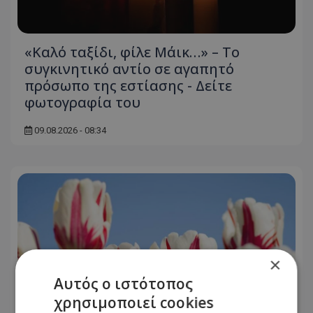
«Καλό ταξίδι, φίλε Μάικ…» – Το
συγκινητικό αντίο σε αγαπητό
πρόσωπο της εστίασης - Δείτε
φωτογραφία του
09.08.2026 - 08:34
×
Αυτός ο ιστότοπος
χρησιμοποιεί cookies