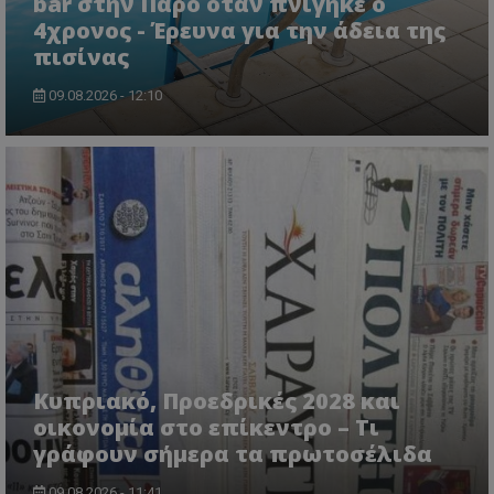
bar στην Πάρο όταν πνίγηκε ο
msToken
.tiktok.com
4χρονος - Έρευνα για την άδεια της
πισίνας
09.08.2026 - 12:10
CookieScriptConsent
CookieScript
www.tothemaonline.com
Κυπριακό, Προεδρικές 2028 και
οικονομία στο επίκεντρο – Τι
γράφουν σήμερα τα πρωτοσέλιδα
09.08.2026 - 11:41