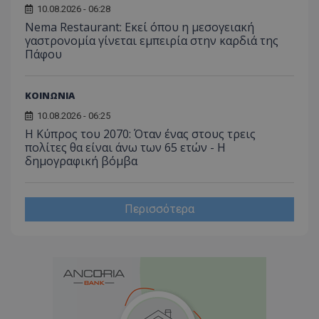
10.08.2026 - 06:28
ποιες σ
έχουν 
Nema Restaurant: Εκεί όπου η μεσογειακή
γαστρονομία γίνεται εμπειρία στην καρδιά της
_ga_J7RS52TMNC
.tothemaonline.com
1 χρόνος 1
Αυτό τ
μήνας
χρησιμ
Πάφου
από το
Analyti
διατήρ
κατάσ
ΚΟΙΝΩΝΙΑ
περιόδ
σύνδεσ
10.08.2026 - 06:25
Η Κύπρος του 2070: Όταν ένας στους τρεις
πολίτες θα είναι άνω των 65 ετών - Η
δημογραφική βόμβα
Περισσότερα