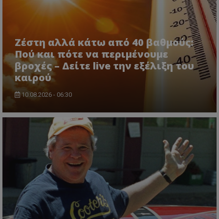
Ζέστη αλλά κάτω από 40 βαθμούς:
Πού και πότε να περιμένουμε
βροχές – Δείτε live την εξέλιξη του
ASP.NET_SessionId
Microsoft Corporation
καιρού
lifenewscy.tothemaonline.com
10.08.2026 - 06:30
msToken
.tiktok.com