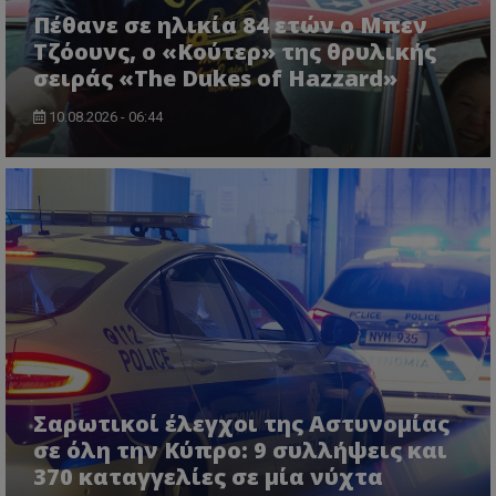
Πέθανε σε ηλικία 84 ετών ο Μπεν
Τζόουνς, ο «Κούτερ» της θρυλικής
σειράς «The Dukes of Hazzard»
10.08.2026 - 06:44
CookieScriptConsent
CookieScript
www.tothemaonline.com
Σαρωτικοί έλεγχοι της Αστυνομίας
σε όλη την Κύπρο: 9 συλλήψεις και
370 καταγγελίες σε μία νύχτα