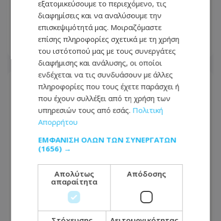
ΥΠΕΞ Ιράν: Δεν θα γίνουν συνομιλίες
εξατομικεύσουμε το περιεχόμενο, τις
με τις ΗΠΑ όσο παραβιάζεται η
διαφημίσεις και να αναλύσουμε την
μεταβατική συμφωνία
επισκεψιμότητά μας. Μοιραζόμαστε
επίσης πληροφορίες σχετικά με τη χρήση
09.08.2026 - 18:29
του ιστότοπού μας με τους συνεργάτες
διαφήμισης και ανάλυσης, οι οποίοι
ενδέχεται να τις συνδυάσουν με άλλες
πληροφορίες που τους έχετε παράσχει ή
που έχουν συλλέξει από τη χρήση των
υπηρεσιών τους από εσάς.
Πολιτική
Απορρήτου
ΕΜΦΆΝΙΣΗ ΌΛΩΝ ΤΩΝ ΣΥΝΕΡΓΑΤΏΝ
(1656) →
Απολύτως
Απόδοσης
απαραίτητα
Χούθι, το «άλυτο πρόβλημα» της
Στόχευσης
Λειτουργικότητας