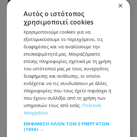
×
Αυτός ο ιστότοπος
χρησιμοποιεί cookies
Χρησιμοποιούμε cookies για να
εξατομικεύσουμε το περιεχόμενο, τις
διαφημίσεις και να αναλύσουμε την
επισκεψιμότητά μας. Μοιραζόμαστε
επίσης πληροφορίες σχετικά με τη χρήση
του ιστότοπού μας με τους συνεργάτες
διαφήμισης και ανάλυσης, οι οποίοι
ενδέχεται να τις συνδυάσουν με άλλες
πληροφορίες που τους έχετε παράσχει ή
Ο τυφώνας Dolphin πλήττει την Κίνα
που έχουν συλλέξει από τη χρήση των
– Εκκενώσεις, ακυρώσεις πτήσεων και
υπηρεσιών τους από εσάς.
Πολιτική
ισχυρές καταιγίδες
Απορρήτου
ΕΜΦΆΝΙΣΗ ΌΛΩΝ ΤΩΝ ΣΥΝΕΡΓΑΤΏΝ
09.08.2026 - 21:06
(1656) →