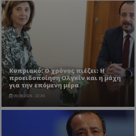
msToken
.tiktok.com
Κυπριακό: Ο χρόνος πιέζει: Η
προειδοποίηση Ολγκίν και η μάχη
για την επόμενη μέρα
09.08.2026 - 22:35
CookieScriptConsent
CookieScript
www.tothemaonline.com