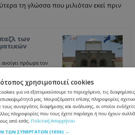
ύτερα τη γλώσσα που μιλιόταν εκεί πριν
 παζλ των
μματικών
, ανοίγει πρόωρα τον
ύτου και Γιώργος
Λ μετρά επιλογές, ο
τότοπος χρησιμοποιεί cookies
ΕΔΕΚ-ΔΗΠΑ
πως έτσι διαμορφώνεται
ookies για να εξατομικεύσουμε το περιεχόμενο, τις διαφημίσεις
ές εκλογές του 2028,
επισκεψιμότητά μας. Μοιραζόμαστε επίσης πληροφορίες σχετικά
ει.
 τους συνεργάτες διαφήμισης και ανάλυσης, οι οποίοι ενδέχετα
λλες πληροφορίες που τους έχετε παράσχει ή που έχουν συλλέξ
ους από εσάς.
Πολιτική Απορρήτου
ΩΝ ΤΩΝ ΣΥΝΕΡΓΑΤΏΝ
(1656) →
σες επιγραφές που έχουν βρεθεί κατά τη