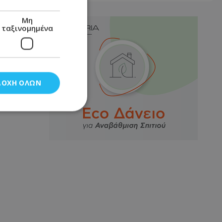
Μη
ταξινομημένα
ΔΟΧΉ ΌΛΩΝ
νομημένα
στη και τη
τητα cookies.
αποθηκεύει το
θεσης του χρήστη
 παρακολούθηση και
τα σύμφωνα με τον
ρρήτου των
ειών.