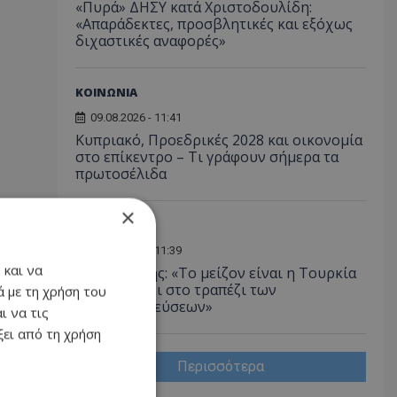
«Πυρά» ΔΗΣΥ κατά Χριστοδουλίδη:
«Απαράδεκτες, προσβλητικές και εξόχως
διχαστικές αναφορές»
ΚΟΙΝΩΝΙΑ
09.08.2026 - 11:41
Κυπριακό, Προεδρικές 2028 και οικονομία
στο επίκεντρο – Τι γράφουν σήμερα τα
πρωτοσέλιδα
×
ΠΟΛΙΤΙΚΗ
09.08.2026 - 11:39
 και να
Λετυμπιώτης: «Το μείζον είναι η Τουρκία
να επανέλθει στο τραπέζι των
 με τη χρήση του
διαπραγματεύσεων»
ι να τις
ει από τη χρήση
Περισσότερα