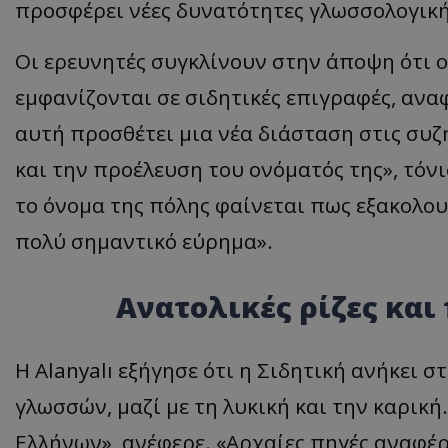
προσφέρει νέες δυνατότητες γλωσσολογική
ASP.NET_SessionI
Οι ερευνητές συγκλίνουν στην άποψη ότι οι 
εμφανίζονται σε σιδητικές επιγραφές, αναφ
αυτή προσθέτει μια νέα διάσταση στις συζ
VISITOR_PRIVACY
και την προέλευση του ονόματός της», τόνισ
το όνομα της πόλης φαίνεται πως εξακολουθ
πολύ σημαντικό εύρημα».
Ανατολικές ρίζες και
__cf_bm
Η Alanyalı εξήγησε ότι η Σιδητική ανήκει 
γλωσσών, μαζί με τη λυκική και την καρικ
Ελλήνων», ανέφερε. «Αρχαίες πηγές αναφέρ
__cf_bm