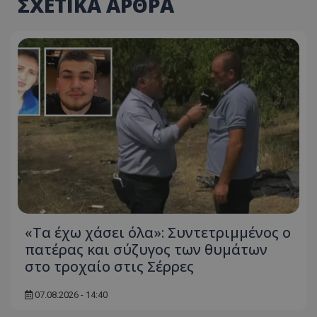
ΣΧΕΤΙΚΑ ΑΡΘΡΑ
msToken
.tiktok.com
«Τα έχω χάσει όλα»: Συντετριμμένος ο
πατέρας και σύζυγος των θυμάτων
στο τροχαίο στις Σέρρες
CookieScriptConsent
CookieScript
www.tothemaonline.com
07.08.2026 - 14:40