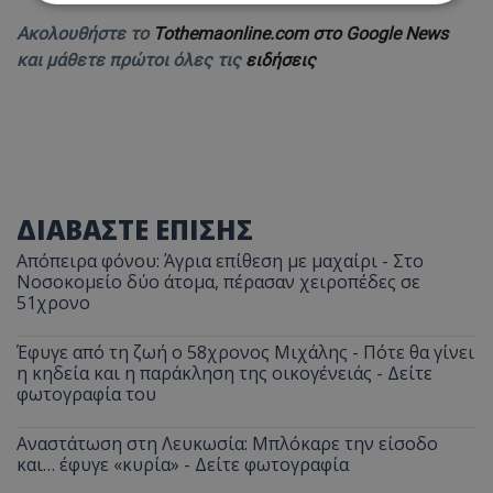
Ακολουθήστε το
Tothemaonline.com στο Google News
Απολύτως απαραίτητα
Απόδοσης
και μάθετε πρώτοι όλες τις
ειδήσεις
Στόχευσης
Λειτουργικότητας
Μη ταξινομημένα
Τα απολύτως απαραίτητα cookies επιτρέπουν
βασικές λειτουργίες του ιστότοπου, όπως τη
σύνδεση χρήστη και τη διαχείριση λογαριασμού.
Ο ιστότοπος δεν μπορεί να χρησιμοποιηθεί σωστά
ΔΙΑΒΑΣΤΕ ΕΠΙΣΗΣ
χωρίς τα απολύτως απαραίτητα cookies.
Ονοματεπώνυμο
Προμηθευτής
/
Πεδίο
Απόπειρα φόνου: Άγρια επίθεση με μαχαίρι - Στο
Νοσοκομείο δύο άτομα, πέρασαν χειροπέδες σε
usprivacy
.lifenewscy.tothemaonline.com
51χρονο
Έφυγε από τη ζωή ο 58χρονος Μιχάλης - Πότε θα γίνει
η κηδεία και η παράκληση της οικογένειάς - Δείτε
φωτογραφία του
Αναστάτωση στη Λευκωσία: Μπλόκαρε την είσοδο
και… έφυγε «κυρία» - Δείτε φωτογραφία