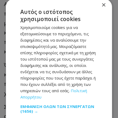
Αστυνομίας, σε -4- ακόμη αξιόποινες
×
Αυτός ο ιστότοπος
πράξεις. Ειδικότερα, κατηγορούνται για
χρησιμοποιεί cookies
μία περίπτωση απάτης από κοινού και
Χρησιμοποιούμε cookies για να
κατά περίπτωση δύο υποθέσεις
εξατομικεύσουμε το περιεχόμενο, τις
διαφημίσεις και να αναλύσουμε την
παραβίασης υπηρεσιακού απορρήτου
επισκεψιμότητά μας. Μοιραζόμαστε
και μία δωροληψίας υπαλλήλου.
επίσης πληροφορίες σχετικά με τη χρήση
του ιστότοπού μας με τους συνεργάτες
Όσον αφορά τον Ειδικό Φρουρό,
διαφήμισης και ανάλυσης, οι οποίοι
ενδέχεται να τις συνδυάσουν με άλλες
κατηγορείται για τρεις περιπτώσεις
πληροφορίες που τους έχετε παράσχει ή
προμήθειας ναρκωτικών για προσωπική
που έχουν συλλέξει από τη χρήση των
υπηρεσιών τους από εσάς.
Πολιτική
χρήση.
Απορρήτου
Σε έρευνες που πραγματοποιήθηκαν σε
ΕΜΦΆΝΙΣΗ ΌΛΩΝ ΤΩΝ ΣΥΝΕΡΓΑΤΏΝ
(1656) →
οικίες και σε οχήματα, συνολικά