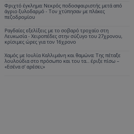
Φριχτό έγκλημα: Νεκρός ποδοσφαιριστής μετά από
ASP.NET_SessionId
Microsoft Corporation
άγριο ξυλοδαρμό - Τον χτύπησαν με πλάκες
themasports.tothemaonline.co
πεζοδρομίου
Ραγδαίες εξελίξεις με το σοβαρό τροχαίο στη
Λευκωσία - Χειροπέδες στην σύζυγο του 27χρονου,
κρίσιμες ώρες για τον 16χρονο
Χαμός με Ιουλία Καλλιμάνη και θαμώνα: Της πέταξε
λουλούδια στο πρόσωπο και του τα… έριξε πίσω –
«Εσένα σ’ αρέσει;»
VISITOR_PRIVACY_METADATA
YouTube
.youtube.com