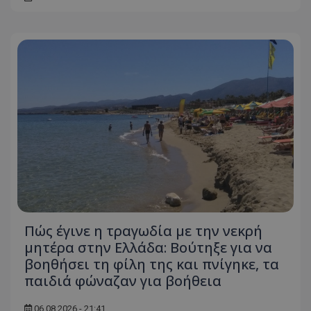
τον 
τον τρ
του 
οποίο 
επισκέπ
πρόσβα
ιστοσε
Συλλέγε
για τις
του χρ
ιστοσε
ποιες σ
έχουν 
_ga_J7RS52TMNC
.tothemaonline.com
1 χρόνος 1
Αυτό τ
μήνας
χρησιμ
από το
Analyti
διατήρ
κατάσ
περιόδ
σύνδεσ
Πώς έγινε η τραγωδία με την νεκρή
μητέρα στην Ελλάδα: Βούτηξε για να
βοηθήσει τη φίλη της και πνίγηκε, τα
παιδιά φώναζαν για βοήθεια
06.08.2026 - 21:41