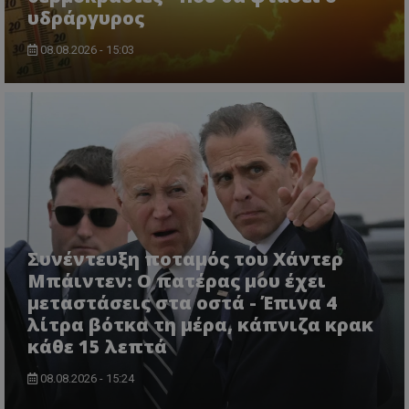
υδράργυρος
08.08.2026 - 15:03
msToken
.tiktok.com
Συνέντευξη ποταμός του Χάντερ
Μπάιντεν: Ο πατέρας μου έχει
μεταστάσεις στα οστά - Έπινα 4
λίτρα βότκα τη μέρα, κάπνιζα κρακ
κάθε 15 λεπτά
08.08.2026 - 15:24