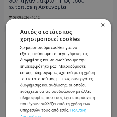
δεν πήγαν μακριά – Πώς τους
εντόπισε η Αστυνομία
08.08.2026 - 10:12
×
Αυτός ο ιστότοπος
χρησιμοποιεί cookies
Χρησιμοποιούμε cookies για να
εξατομικεύσουμε το περιεχόμενο, τις
διαφημίσεις και να αναλύσουμε την
επισκεψιμότητά μας. Μοιραζόμαστε
επίσης πληροφορίες σχετικά με τη χρήση
του ιστότοπού μας με τους συνεργάτες
διαφήμισης και ανάλυσης, οι οποίοι
ενδέχεται να τις συνδυάσουν με άλλες
πληροφορίες που τους έχετε παράσχει ή
που έχουν συλλέξει από τη χρήση των
Βραδινός έλεγχος στην Αγία Νάπα
υπηρεσιών τους από εσάς.
Πολιτική
έκρυβε «λαβράκι»: Χειροπέδες σε δύο
Απορρήτου