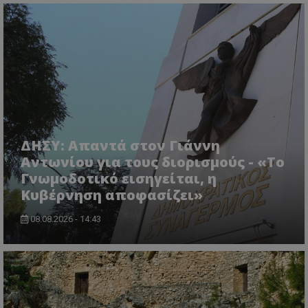
ASP.NET_SessionId
Microsoft Corporation
themasports.tothemaonline.co
ΔΗΣΥ: Απαντά στον Γιάννη
Αντωνίου για τους διορισμούς - «Το
Γνωμοδοτικό εισηγείται, η
Κυβέρνηση αποφασίζει»
08.08.2026 - 14:43
VISITOR_PRIVACY_METADATA
YouTube
.youtube.com