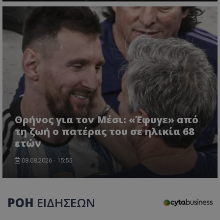
CookieScriptConsent
CookieScript
www.tothemaonline.com
Θρήνος για τον Μέσι: «Έφυγε» από
usprivacy
.themasports.tothemaonline.co
τη ζωή ο πατέρας του σε ηλικία 68
ετών
08.08.2026 - 15:55
ΡΟΗ
ΕΙΔΗΣΕΩΝ