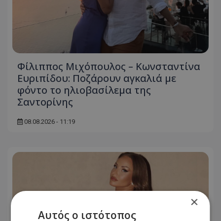
Φίλιππος Μιχόπουλος – Κωνσταντίνα
Ευριπίδου: Ποζάρουν αγκαλιά με
φόντο το ηλιοβασίλεμα της
Σαντορίνης
08.08.2026 - 11:19
×
Αυτός ο ιστότοπος