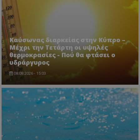
Καύσωνας διαρκείας στην Κύπρο –
Μέχρι την Τετάρτη οι υψηλές
θερμοκρασίες - Πού θα φτάσει ο
υδράργυρος
ASP.NET_SessionId
Microsoft Corporation
lifenewscy.tothemaonline.com
08.08.2026 - 15:03