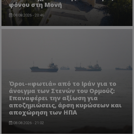
φόνου στη Μονή
08.08.2026 - 20:46
VISITOR_PRIVACY_METADATA
YouTube
.youtube.com
Όροι-«φωτιά» από το Ιράν για το
άνοιγμα των Στενών του Ορμούζ:
Επαναφέρει την αξίωση για
αποζημιώσεις, άρση κυρώσεων και
αποχώρηση των ΗΠΑ
08.08.2026 - 21:02