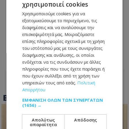
χρησιμοποιεί cookies
Χρησιμοποιούμε cookies για να
εξατομικεύσουμε το περιεχόμενο, τις
διαφημίσεις και να αναλύσουμε την
επισκεψιμότητά μας. Μοιραζόμαστε
Ανδρομάχη: Σταμάτησε live της λόγω
επίσης πληροφορίες σχετικά με τη χρήση
προβλήματος υγείας – «Ένα μεγάλο
του ιστότοπού μας με τους συνεργάτες
συγγνώμη από καρδιάς…»
διαφήμισης και ανάλυσης, οι οποίοι
ενδέχεται να τις συνδυάσουν με άλλες
07.08.2026 - 14:01
πληροφορίες που τους έχετε παράσχει ή
που έχουν συλλέξει από τη χρήση των
υπηρεσιών τους από εσάς.
Πολιτική
Απορρήτου
BEST OF
TOTHEMAONLINE
ΕΜΦΆΝΙΣΗ ΌΛΩΝ ΤΩΝ ΣΥΝΕΡΓΑΤΏΝ
(1656) →
Απολύτως
Απόδοσης
απαραίτητα