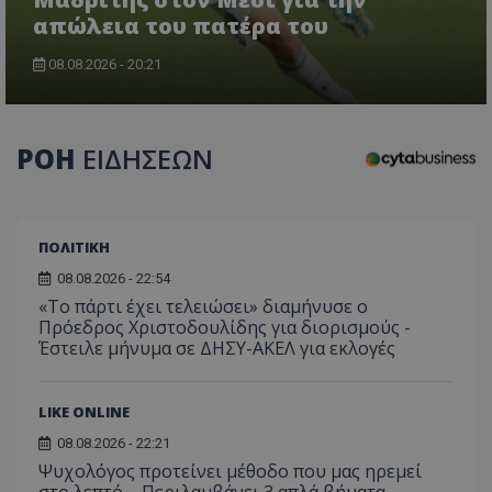
απώλεια του πατέρα του
08.08.2026 - 20:21
usprivacy
.themasports.tothemaonline.co
ΡΟΗ
ΕΙΔΗΣΕΩΝ
ΠΟΛΙΤΙΚΗ
08.08.2026 - 22:54
«Το πάρτι έχει τελειώσει» διαμήνυσε ο
Πρόεδρος Χριστοδουλίδης για διορισμούς -
Έστειλε μήνυμα σε ΔΗΣΥ-ΑΚΕΛ για εκλογές
LIKE ONLINE
Προμηθευτής
08.08.2026 - 22:21
Ονοματεπώνυμο
Λήξη
Περιγραφή
Προμηθευτής
/
Πεδίο
/
Ονοματεπώνυμο
Λήξη
Περιγραφή
Ψυχολόγος προτείνει μέθοδο που μας ηρεμεί
Πεδίο
Προμηθευτής
/
Ονοματεπώνυμο
Λήξη
Περιγ
A_1283
gml-grp.com
2 μήνες 4
Αυτό το cook