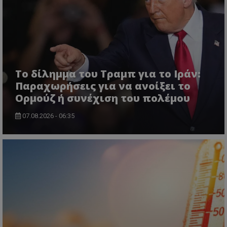
msToken
.tiktok.com
Το δίλημμα του Τραμπ για το Ιράν:
Παραχωρήσεις για να ανοίξει το
Ορμούζ ή συνέχιση του πολέμου
07.08.2026 - 06:35
CookieScriptConsent
CookieScript
www.tothemaonline.com