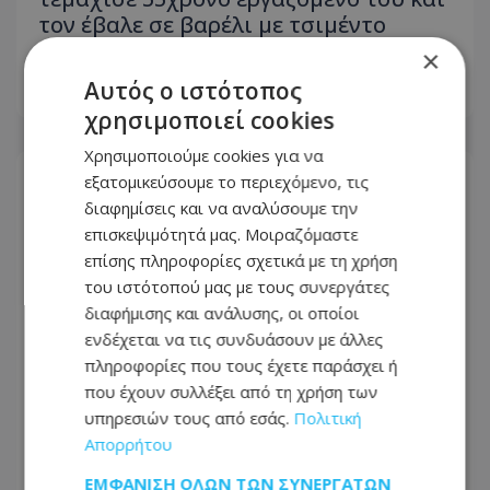
τον έβαλε σε βαρέλι με τσιμέντο
επειδή νόμιζε ότι τον έκλεβε
×
Αυτός ο ιστότοπος
06.08.2026 - 23:19
χρησιμοποιεί cookies
Χρησιμοποιούμε cookies για να
εξατομικεύσουμε το περιεχόμενο, τις
διαφημίσεις και να αναλύσουμε την
επισκεψιμότητά μας. Μοιραζόμαστε
επίσης πληροφορίες σχετικά με τη χρήση
του ιστότοπού μας με τους συνεργάτες
διαφήμισης και ανάλυσης, οι οποίοι
ενδέχεται να τις συνδυάσουν με άλλες
πληροφορίες που τους έχετε παράσχει ή
που έχουν συλλέξει από τη χρήση των
υπηρεσιών τους από εσάς.
Πολιτική
Απορρήτου
Γκουτέρες: Οι επιθέσεις κατά αμάχων
ΕΜΦΆΝΙΣΗ ΌΛΩΝ ΤΩΝ ΣΥΝΕΡΓΑΤΏΝ
σε Ουκρανία και Ρωσία πρέπει να