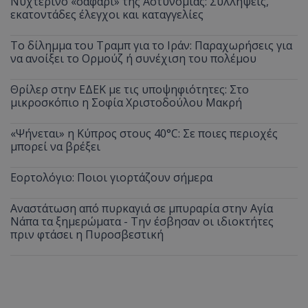
Νυχτερινό «σαφάρι» της Αστυνομίας: Συλλήψεις,
εκατοντάδες έλεγχοι και καταγγελίες
Το δίλημμα του Τραμπ για το Ιράν: Παραχωρήσεις για
να ανοίξει το Ορμούζ ή συνέχιση του πολέμου
Θρίλερ στην ΕΔΕΚ με τις υποψηφιότητες: Στο
μικροσκόπιο η Σοφία Χριστοδούλου Μακρή
«Ψήνεται» η Κύπρος στους 40°C: Σε ποιες περιοχές
μπορεί να βρέξει
Εορτολόγιο: Ποιοι γιορτάζουν σήμερα
Αναστάτωση από πυρκαγιά σε μπυραρία στην Αγία
Νάπα τα ξημερώματα - Την έσβησαν οι ιδιοκτήτες
πριν φτάσει η Πυροσβεστική