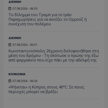
προσδι
ΔΙΕΘΝΗ
αναγ
συχνότ
να π
επισκέ
07.08.2026 - 06:35
τον 
τον τρ
του 
Το δίλημμα του Τραμπ για το Ιράν:
οποίο 
επισκέπ
Παραχωρήσεις για να ανοίξει το Ορμούζ ή
πρόσβα
συνέχιση του πολέμου
ιστοσε
Συλλέγε
για τις
του χρ
ΔΙΕΘΝΗ
ιστοσε
ποιες σ
07.08.2026 - 06:31
έχουν 
Κωνσταντινούπολη: 26χρονη δολοφονήθηκε στη
_ga_J7RS52TMNC
.tothemaonline.com
1 χρόνος 1
Αυτό τ
μέση του δρόμου - Τη σκότωσε ο πρώην της έξω
μήνας
χρησιμ
από το
από φαρμακείο που είχε πάει με την αδελφή της
Analyti
διατήρ
κατάσ
περιόδ
ΚΟΙΝΩΝΙΑ
σύνδεσ
07.08.2026 - 06:26
«Ψήνεται» η Κύπρος στους 40°C: Σε ποιες
περιοχές μπορεί να βρέξει