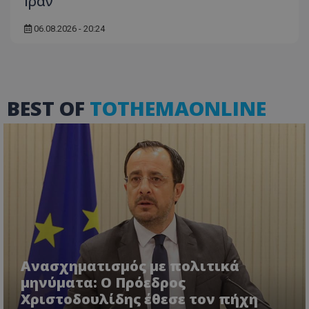
Ιράν
06.08.2026 - 20:24
ASP.NET_SessionId
Microsoft Corporation
themasports.tothemaonline.co
BEST OF
TOTHEMAONLINE
VISITOR_PRIVACY_METADATA
YouTube
.youtube.com
Ανασχηματισμός με πολιτικά
μηνύματα: Ο Πρόεδρος
Χριστοδουλίδης έθεσε τον πήχη