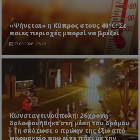
«Ψήνεται» η Κύπρος στους 40°C: Σε
ποιες περιοχές μπορεί να βρέξει
07.08.2026 - 06:26
usprivacy
.themasports.tothemaonline.co
Κωνσταντινούπολη: 26χρονη
δολοφονήθηκε στη μέση του δρόμου
- Τη σκότωσε ο πρώην της έξω από
φαρμακείο που είχε πάει με την