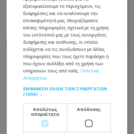
εξατομικεύσουμε το περιεχόμενο, τις
Εθνικό Συμβούλιο ή... δοκιμαστικός
διαφημίσεις και να αναλύσουμε την
πάγκος;
επισκεψιμότητά μας. Μοιραζόμαστε
επίσης πληροφορίες σχετικά με τη χρήση
03.08.2026 - 14:00
του ιστότοπού μας με τους συνεργάτες
διαφήμισης και ανάλυσης, οι οποίοι
ενδέχεται να τις συνδυάσουν με άλλες
πληροφορίες που τους έχετε παράσχει ή
που έχουν συλλέξει από τη χρήση των
υπηρεσιών τους από εσάς.
Πολιτική
Απορρήτου
ΕΜΦΆΝΙΣΗ ΌΛΩΝ ΤΩΝ ΣΥΝΕΡΓΑΤΏΝ
(1656) →
Απολύτως
Απόδοσης
απαραίτητα
Ασυνήθιστο θέαμα: Γαϊδουράκι μπήκε