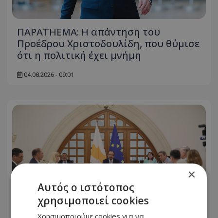
ΠΑΡΑTHEMA: Η απάντηση του
Προέδρου Χριστοδουλίδη, που θύμισε
ότι η πολιτική έχει μνήμη
04.08.2026 - 09:01
×
Αυτός ο ιστότοπος
χρησιμοποιεί cookies
Χρησιμοποιούμε cookies για να