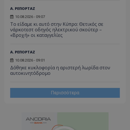
ιστοσε
ποιες σ
Α. ΡΕΠΟΡΤΑΖ
έχουν 
10.08.2026 - 09:07
_ga_J7RS52TMNC
.tothemaonline.com
1 χρόνος 1
Αυτό τ
Το είδαμε κι αυτό στην Κύπρο: Θετικός σε
μήνας
χρησιμ
από το
νάρκοτεστ οδηγός ηλεκτρικού σκούτερ –
Analyti
«Βροχή» οι καταγγελίες
διατήρ
κατάσ
περιόδ
σύνδεσ
Α. ΡΕΠΟΡΤΑΖ
10.08.2026 - 09:01
Δόθηκε κυκλοφορία η αριστερή λωρίδα στον
αυτοκινητόδρομο
Περισσότερα