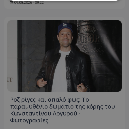
09.08.2026 - 09:22
Απολύτως απαραίτητα
Απόδοσης
Στόχευσης
Λειτουργικότητας
Μη ταξινομημένα
Τα απολύτως απαραίτητα cookies επιτρέπουν
βασικές λειτουργίες του ιστότοπου, όπως τη
σύνδεση χρήστη και τη διαχείριση λογαριασμού.
Ο ιστότοπος δεν μπορεί να χρησιμοποιηθεί σωστά
χωρίς τα απολύτως απαραίτητα cookies.
Ονοματεπώνυμο
Προμηθευτής
/
Πεδίο
usprivacy
.lifenewscy.tothemaonline.com
Ροζ ρίγες και απαλό φως: Το
παραμυθένιο δωμάτιο της κόρης του
Κωνσταντίνου Αργυρού -
Φωτογραφίες