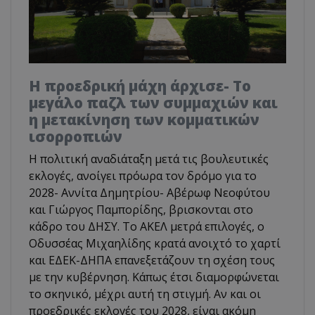
Η προεδρική μάχη άρχισε- Το
μεγάλο παζλ των συμμαχιών και
η μετακίνηση των κομματικών
ισορροπιών
Η πολιτική αναδιάταξη μετά τις βουλευτικές
εκλογές, ανοίγει πρόωρα τον δρόμο για το
2028- Αννίτα Δημητρίου- Αβέρωφ Νεοφύτου
και Γιώργος Παμπορίδης, βρισκονται στο
κάδρο του ΔΗΣΥ. Το ΑΚΕΛ μετρά επιλογές, ο
Οδυσσέας Μιχαηλίδης κρατά ανοιχτό το χαρτί
και ΕΔΕΚ-ΔΗΠΑ επανεξετάζουν τη σχέση τους
με την κυβέρνηση. Κάπως έτσι διαμορφώνεται
το σκηνικό, μέχρι αυτή τη στιγμή. Αν και οι
προεδρικές εκλογές του 2028, είναι ακόμη