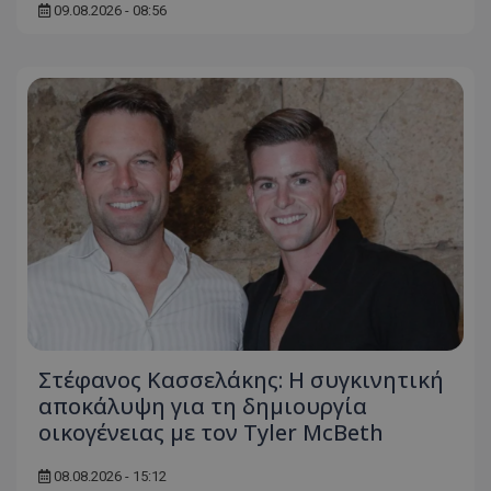
09.08.2026 - 08:56
ASP.NET_SessionId
Microsoft Corporation
themasports.tothemaonline.co
VISITOR_PRIVACY_METADATA
YouTube
.youtube.com
Στέφανος Κασσελάκης: Η συγκινητική
αποκάλυψη για τη δηµιουργία
οικογένειας με τον Tyler McBeth
08.08.2026 - 15:12