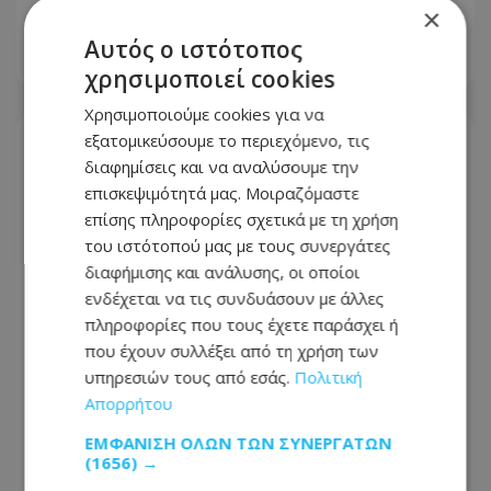
Φωτογραφία
×
Αυτός ο ιστότοπος
09.08.2026 - 12:41
χρησιμοποιεί cookies
Χρησιμοποιούμε cookies για να
εξατομικεύσουμε το περιεχόμενο, τις
διαφημίσεις και να αναλύσουμε την
επισκεψιμότητά μας. Μοιραζόμαστε
επίσης πληροφορίες σχετικά με τη χρήση
του ιστότοπού μας με τους συνεργάτες
διαφήμισης και ανάλυσης, οι οποίοι
ενδέχεται να τις συνδυάσουν με άλλες
πληροφορίες που τους έχετε παράσχει ή
που έχουν συλλέξει από τη χρήση των
υπηρεσιών τους από εσάς.
Πολιτική
Απορρήτου
Γαρυφαλλιά Καληφώνη: Οι νέες
ΕΜΦΆΝΙΣΗ ΌΛΩΝ ΤΩΝ ΣΥΝΕΡΓΑΤΏΝ
φωτογραφίες από τις διακοπές στην
(1656) →
Πάρο με την παρέα της