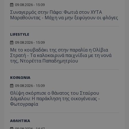
τον 
τον τρ
του 
09.08.2026 - 15:09
οποίο 
επισκέπ
Συναγερμός στην Πάφο: Φωτιά στον ΧΥΤΑ
πρόσβα
Μαραθούντας - Μάχη να μην ξεφύγουν οι φλόγες
ιστοσε
Συλλέγε
για τις
του χρ
LIFESTYLE
ιστοσε
ποιες σ
09.08.2026 - 15:09
έχουν 
Με το κουβαδάκι της στην παραλία η Ολίβια
_ga_J7RS52TMNC
.tothemaonline.com
1 χρόνος 1
Αυτό τ
Στρατή - Τα καλοκαιρινά παιχνίδια με τη νονά
μήνας
χρησιμ
από το
της, Ντορέττα Παπαδημητρίου
Analyti
διατήρ
κατάσ
περιόδ
ΚΟΙΝΩΝΙΑ
σύνδεσ
09.08.2026 - 15:09
Θλίψη σκόρπισε ο θάνατος του Σταύρου
Δάμαλου: Η παράκληση της οικογένειας -
Φωτογραφία
ΑΘΛΗΤΙΚΑ
09.08.2026 - 14:47