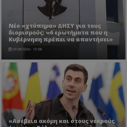
Νέο «χτύπημα» ΔΗΣΥ για τους
διορισμούς: «6 ερωτήματα που η
Κυβέρνηση πρέπει να απαντήσει»
09.08.2026 - 13:58
usprivacy
.themasports.tothemaonline.co
«Ασέβεια ακόμη και στους νεκρούς