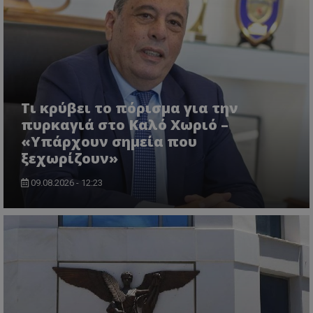
msToken
.tiktok.com
Τι κρύβει το πόρισμα για την
πυρκαγιά στο Καλό Χωριό –
«Υπάρχουν σημεία που
ξεχωρίζουν»
09.08.2026 - 12:23
CookieScriptConsent
CookieScript
www.tothemaonline.com