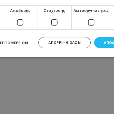
ραγγελία και έπεσε σε ληστές
Απόδοσης
Στόχευσης
Λειτουργικότητας
Φισκάρδο – Δείτε βίντεο
ΛΕΠΤΟΜΕΡΕΙΏΝ
ΑΠΌΡΡΙΨΗ ΌΛΩΝ
ΑΠΟ
ς απαραίτητα
Απόδοσης
Στόχευσης
Λειτουργικότητας
Μη ταξι
τητα cookies επιτρέπουν βασικές λειτουργίες του ιστότοπου, όπως τη σύνδεση χρή
σμού. Ο ιστότοπος δεν μπορεί να χρησιμοποιηθεί σωστά χωρίς τα απολύτως απαραί
Προμηθευτής
/
Πεδίο
Λήξη
Περιγραφή
.lifenewscy.tothemaonline.com
1 χρόνος 3
Αυτό το cookie 
εβδομάδες
κράτος συγκατά
σχετικά με την
την ιδιωτικότη
κανονισμό απο
Ηνωμένων Πολιτ