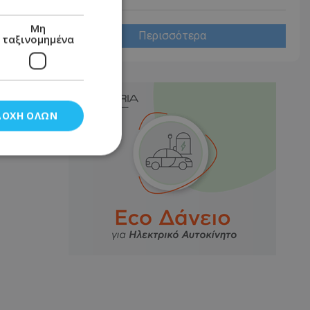
Μη
Περισσότερα
ταξινομημένα
ΔΟΧΉ ΌΛΩΝ
νομημένα
στη και τη
τητα cookies.
αποθηκεύει το
θεσης του χρήστη
 παρακολούθηση και
τα σύμφωνα με τον
ρρήτου των
ειών.