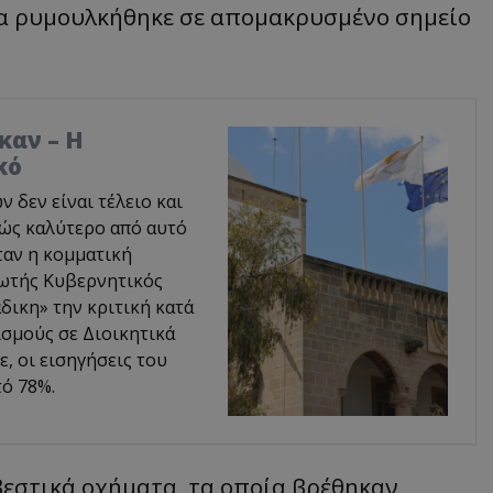
εια ρυμουλκήθηκε σε απομακρυσμένο σημείο
καν – Η
κό
δεν είναι τέλειο και
φώς καλύτερο από αυτό
ταν η κομματική
ρωτής Κυβερνητικός
δικη» την κριτική κατά
σμούς σε Διοικητικά
, οι εισηγήσεις του
ό 78%.
εστικά οχήματα, τα οποία βρέθηκαν