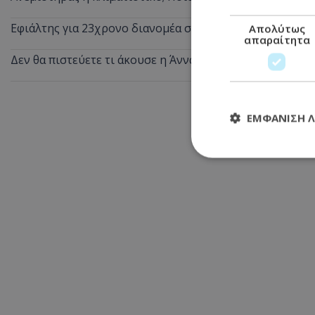
Εφιάλτης για 23χρονο διανομέα στη Λεμεσό: Πήγε για πα
Απολύτως
απαραίτητα
Δεν θα πιστεύετε τι άκουσε η Άννα Βίσση σε δρόμο στο 
ΕΜΦΆΝΙΣΗ 
Απολύτω
Τα απολύτως απαραί
διαχείριση λογαρια
Ονοματεπώνυμο
usprivacy