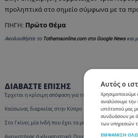
προληπτικά στο σημείο σύμφωνα με τα πρ
ΠΗΓΗ:
Πρώτο Θέμα
Ακολουθήστε το
Tothemaonline.com στο Google News
και 
Αυτός ο ισ
ΔΙΑΒΑΣΤΕ ΕΠΙΣΗΣ
Χρησιμοποιούμε c
Έρχεται η κρίσιμη απόφαση για τη θαλάσσια σύνδεση Κύ
αναλύσουμε την 
Καύσωνας διαρκείας στην Κύπρο – Μέχρι την Τετάρτη ο
ιστότοπού μας με
συνδυάσουν με ά
Στο Γκίνες μία Ινδή που έχει τα μακρύτερα μαλλιά στον 
των υπηρεσιών τ
ΕΜΦΆΝΙΣΗ ΌΛ
Ανεμιστήρας ή κλιματιστικό; Ποιο καίει λιγότερο ρεύμ