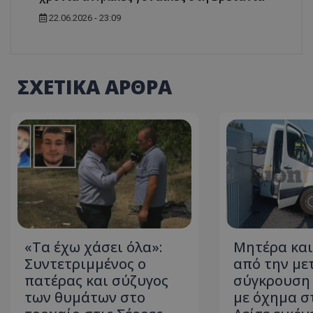
22.06.2026 - 23:09
ASP.NET_SessionI
ΣΧΕΤΙΚΑ ΑΡΘΡΑ
msToken
«Τα έχω χάσει όλα»:
Μητέρα και 
CookieScriptConse
Συντετριμμένος ο
από την με
πατέρας και σύζυγος
σύγκρουση
των θυμάτων στο
με όχημα στ