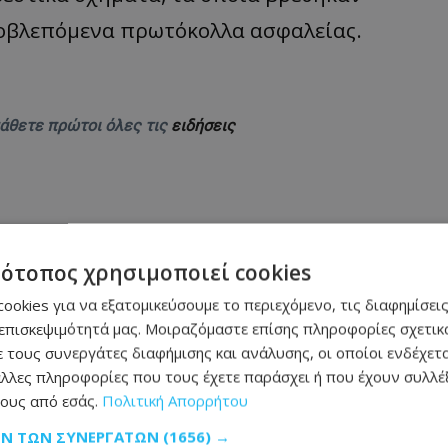
οβλεπόμενα πρωτόκολλα ασφαλείας.
μάθετε πρώτοι όλες τις
ειδήσεις
τότοπος χρησιμοποιεί cookies
ookies για να εξατομικεύσουμε το περιεχόμενο, τις διαφημίσεις
πρου–Ελλάδας – Τι ισχύει μέχρι το 2027
επισκεψιμότητά μας. Μοιραζόμαστε επίσης πληροφορίες σχετικά
ι υψηλές θερμοκρασίες - Πού θα φτάσει ο υδράργυρος
 τους συνεργάτες διαφήμισης και ανάλυσης, οι οποίοι ενδέχετα
λλες πληροφορίες που τους έχετε παράσχει ή που έχουν συλλέξ
πλανήτη – Αγγίζουν τα 3 μέτρα
ους από εσάς.
Πολιτική Απορρήτου
ΩΝ ΤΩΝ ΣΥΝΕΡΓΑΤΏΝ
(1656) →
α στον καύσωνα