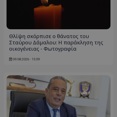
ASP.NET_SessionId
Microsoft Corporation
themasports.tothemaonline.co
Θλίψη σκόρπισε ο θάνατος του
Σταύρου Δάμαλου: Η παράκληση της
οικογένειας - Φωτογραφία
09.08.2026 - 15:09
VISITOR_PRIVACY_METADATA
YouTube
.youtube.com