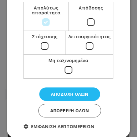
Απολύτως
Απόδοσης
απαραίτητα
Στόχευσης
Λειτουργικότητας
Τζόκερ: Αυτοί είναι οι τυχεροί
Μη ταξινομημένα
αριθμοί - Άραγε είσαι ο νικητής της
αποψινής κλήρωσης;
09.08.2026 - 22:00
ΑΠΟΔΟΧΉ ΌΛΩΝ
ΑΠΌΡΡΙΨΗ ΌΛΩΝ
ΕΜΦΆΝΙΣΗ ΛΕΠΤΟΜΕΡΕΙΏΝ