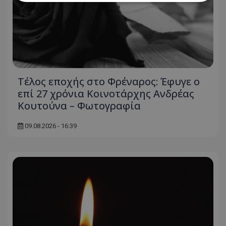
Απολύτως απαραίτητα
Απόδοσης
Στόχευσης
Λειτουργικότητας
Μη ταξινομημένα
Τα απολύτως απαραίτητα cookies επιτρέπουν
βασικές λειτουργίες του ιστότοπου, όπως τη
Τέλος εποχής στο Φρέναρος: Έφυγε ο
σύνδεση χρήστη και τη διαχείριση λογαριασμού.
επί 27 χρόνια Κοινοτάρχης Ανδρέας
Ο ιστότοπος δεν μπορεί να χρησιμοποιηθεί σωστά
χωρίς τα απολύτως απαραίτητα cookies.
Κουτούνα – Φωτογραφία
Ονοματεπώνυμο
Προμηθευτής
/
Πεδίο
09.08.2026 - 16:39
usprivacy
.lifenewscy.tothemaonline.com