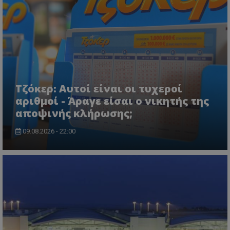
"XYZ" δεν
αναγ
παρέχεται, μι
__eoi
.tothemaonline.com
5 μήνες 4
Αυτό τ
χρήσ
γενική περιγ
εβδομάδες
χρησιμ
δημι
θα ήταν: "Αυτ
για την
από 
cookie
καταγρ
συλλ
χρησιμοποιείτ
δέσμευ
δεδο
σκοπούς που
αλληλε
με τ
απαιτούν την
του χρ
δρασ
αναγνώριση μ
ιστοσε
στον
συνεδρίας χρ
βοηθών
Αυτά
ή την εφαρμο
βελτίω
δεδο
συγκεκριμέν
εμπειρ
μπορ
Τζόκερ: Αυτοί είναι οι τυχεροί
λειτουργιών 
χρήστη
σταλ
ιστοσελίδα. 
αναλύο
αριθμοί - Άραγε είσαι ο νικητής της
μέρο
να συμβάλει 
απόδοσ
ανάλ
ενίσχυση της
αποψινής κλήρωσης;
ιστοσε
αναφ
εμπειρίας του
χρήστη ή στη
_ga_ECPYT7ERET
.tothemaonline.com
1 χρόνος 1
Αυτό τ
YSC
συνεδρία
Αυτό
Google LLC
παρακολούθη
09.08.2026 - 22:00
μήνας
χρησιμ
έχει 
.youtube.com
της συμπερι
από το
από 
του χρήστη γ
Analyti
για ν
ανάλυση των
διατήρ
παρα
επιδόσεων.
κατάσ
προβ
περιόδ
ενσω
σύνδεσ
βίντε
C
1 μήνας
Αυτό τ
Adform
guest_id
1 χρόνος 1
Αυτό
Twitter Inc.
χρησιμ
.adform.net
μήνας
ρυθμ
.twitter.com
για τον
το Tw
προσδι
αναγ
συχνότ
να π
επισκέ