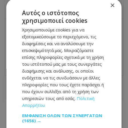
×
23.06.2026 - 10:06
Αυτός ο ιστότοπος
χρησιμοποιεί cookies
Χρησιμοποιούμε cookies για να
ΕΠΌΜΕΝΟ ΆΡΘΡΟ
εξατομικεύσουμε το περιεχόμενο, τις
Η Κλέλια Ανδριολάτου μάς ξεναγεί στο
διαφημίσεις και να αναλύσουμε την
vintage καταφύγιό της με θέα τον
επισκεψιμότητά μας. Μοιραζόμαστε
Λυκαβηττό
επίσης πληροφορίες σχετικά με τη χρήση
23.06.2026 - 10:35
του ιστότοπού μας με τους συνεργάτες
διαφήμισης και ανάλυσης, οι οποίοι
ενδέχεται να τις συνδυάσουν με άλλες
πληροφορίες που τους έχετε παράσχει ή
ΣΧΕΤΙΚΑ ΑΡΘΡΑ
που έχουν συλλέξει από τη χρήση των
υπηρεσιών τους από εσάς.
Πολιτική
Απορρήτου
ΕΜΦΆΝΙΣΗ ΌΛΩΝ ΤΩΝ ΣΥΝΕΡΓΑΤΏΝ
(1656) →