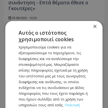
συνάντηση - Επτά θέματα έθεσε ο
Γκουτέρες»
05.08.2026 - 14:20
×
Αυτός ο ιστότοπος
χρησιμοποιεί cookies
Χρησιμοποιούμε cookies για να
εξατομικεύσουμε το περιεχόμενο, τις
διαφημίσεις και να αναλύσουμε την
επισκεψιμότητά μας. Μοιραζόμαστε
επίσης πληροφορίες σχετικά με τη χρήση
του ιστότοπού μας με τους συνεργάτες
διαφήμισης και ανάλυσης, οι οποίοι
ενδέχεται να τις συνδυάσουν με άλλες
πληροφορίες που τους έχετε παράσχει ή
ΕΔΕΚ: Υποψηφιότητα-έκπληξη την
που έχουν συλλέξει από τη χρήση των
τελευταία στιγμή - Τέσσερις στη μάχη
υπηρεσιών τους από εσάς.
Πολιτική