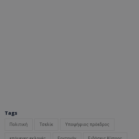
Tags
Πολιτική
Τσελίκ
Υποψήφιος πρόεδρος
επόμενες εκλογές
Ερντογάν
Ειδήσεις Κύπρος