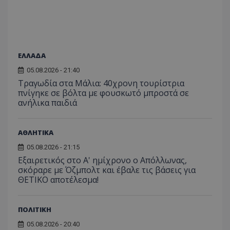
C
1 μήνας
Αυτό τ
Adform
guest_id
1 χρόνος 1
Αυτό
Twitter Inc.
χρησιμ
.adform.net
μήνας
ρυθμ
.twitter.com
για τον
το Tw
προσδι
αναγ
συχνότ
να π
επισκέ
τον 
τον τρ
του 
ΕΛΛΑΔΑ
οποίο 
επισκέπ
05.08.2026 - 21:40
πρόσβα
ιστοσε
Τραγωδία στα Μάλια: 40χρονη τουρίστρια
Συλλέγε
πνίγηκε σε βόλτα με φουσκωτό μπροστά σε
για τις
ανήλικα παιδιά
του χρ
ιστοσε
ποιες σ
έχουν 
ΑΘΛΗΤΙΚΑ
_ga_J7RS52TMNC
.tothemaonline.com
1 χρόνος 1
Αυτό τ
μήνας
χρησιμ
05.08.2026 - 21:15
από το
Εξαιρετικός στο Α' ημίχρονο ο Απόλλωνας,
Analyti
διατήρ
σκόραρε με Όζμπολτ και έβαλε τις βάσεις για
κατάσ
ΘΕΤΙΚΟ αποτέλεσμα!
περιόδ
σύνδεσ
ΠΟΛΙΤΙΚΗ
05.08.2026 - 20:40