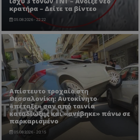
ισχύ 3 τόνων TNT – Άνοιξε νέο
κρατήρα – Δείτε τα βίντεο
CookieScriptConsent
CookieScript
www.tothemaonline.com
05.08.2026 - 22:22
usprivacy
.themasports.tothemaonline.co
Απίστευτο τροχαίο στη
Θεσσαλονίκη: Αυτοκίνητο
«πέταξε» σαν από ταινία
καταδίωξης και «ανέβηκε» πάνω σε
παρκαρισμένο
05.08.2026 - 20:15