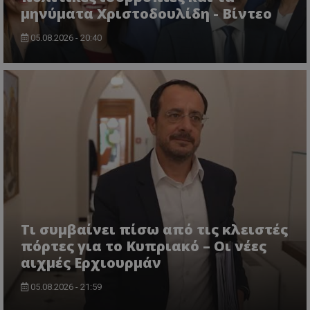
μηνύματα Χριστοδουλίδη - Βίντεο
05.08.2026 - 20:40
ASP.NET_SessionId
Microsoft Corporation
themasports.tothemaonline.co
Τι συμβαίνει πίσω από τις κλειστές
πόρτες για το Κυπριακό – Οι νέες
αιχμές Ερχιουρμάν
VISITOR_PRIVACY_METADATA
YouTube
.youtube.com
05.08.2026 - 21:59