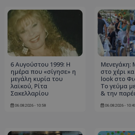
ASP.NET_SessionI
VISITOR_PRIVACY
6 Αυγούστου 1999: Η
Μενεγάκη: 
ημέρα που «σίγησε» η
στο χέρι κ
μεγάλη κυρία του
look στο Φ
λαϊκού, Ρίτα
Το γεύμα μ
Σακελλαρίου
& την παρέ
__cf_bm
06.08.2026 - 10:58
06.08.2026 - 10:4
__cf_bm