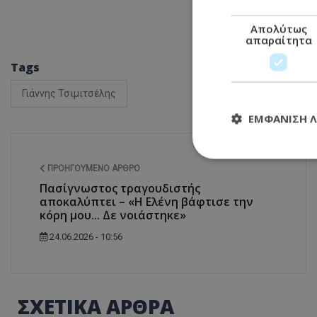
Απολύτως
απαραίτητα
Tags
Γιάννης Τσιμιτσέλης
ΕΜΦΆΝΙΣΗ 
ΠΡΟΗΓΟΎΜΕΝΟ ΆΡΘΡΟ
Πασίγνωστος τραγουδιστής
Απολύτω
αποκαλύπτει – «Η Ελένη βάφτισε την
κόρη μου... Δε νοιάστηκε»
Τα απολύτως απαραί
διαχείριση λογαρια
24.06.2026 - 10:56
Ονοματεπώνυμο
usprivacy
ΣΧΕΤΙΚΑ ΑΡΘΡΑ