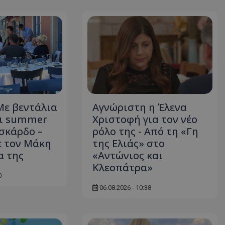
d
συνεδρία
Αυτό το cookie 
Microsoft Corporation
Doubleclick και
themasports.tothemaonline.com
πληροφορίες σχ
με τον οποίο ο 
χρησιμοποιεί το
τυχόν διαφημίσ
έχει δει ο τελικ
επισκεφθεί τον 
_METADATA
5 μήνες 4
Αυτό το cookie 
YouTube
εβδομάδες
για να αποθηκεύ
.youtube.com
συγκατάθεση το
επιλογές απορρ
Με βεντάλια
Αγνώριστη η Έλενα
αλληλεπίδρασή 
ιστοσελίδα. Κα
αι summer
Χριστοφή για τον νέο
σχετικά με τη 
επισκέπτη σχετι
ισκάρδο –
ρόλο της - Από τη «Γη
πολιτικές και ρ
ε τον Μάκη
της Ελιάς» στο
απορρήτου, εξα
οι προτιμήσεις 
α της
«Αντώνιος και
μελλοντικές συν
Κλεοπάτρα»
29 λεπτά 58
Αυτό το cookie 
Cloudflare Inc.
0
δευτερόλεπτα
για τη διάκρισ
.onesignal.com
και ρομπότ. Αυτ
06.08.2026 - 10:38
για τον ιστότοπ
κάνει έγκυρες α
τη χρήση του ι
29 λεπτά 59
Αυτό το cookie 
Cloudflare Inc.