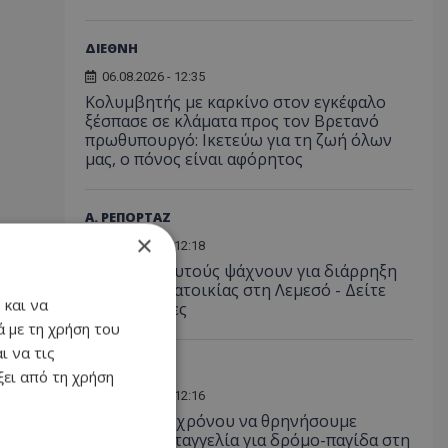
ΔΙΕΘΝΗ
06.08.2026 - 12:35
Κολυμβητής με καρκίνο στον εγκέφαλο
ξέσπασε σε κλάματα προς τον Βρετανό
πρωθυπουργό: Ικετεύω για τη ζωή όλων
μας, ο πόνος είναι αφόρητος
Α. ΡΕΠΟΡΤΑΖ
×
06.08.2026 - 12:18
Προσοχή: Αυτούς ψάχνουν για διάρρηξη
και κλοπή κατοικίας στη Λεμεσό - Δείτε
 και να
φωτογραφίες
 με τη χρήση του
ι να τις
ΚΟΙΝΩΝΙΑ
ει από τη χρήση
06.08.2026 - 12:16
«Είναι θέμα χρόνου να θρηνήσουμε
θύματα»: Καταγγελία για δρόμο-παγίδα στη