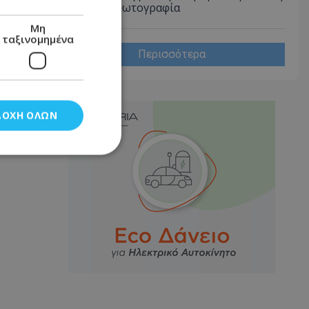
Λάρνακα - Φωτογραφία
Μη
ταξινομημένα
Περισσότερα
ΔΟΧΉ ΌΛΩΝ
νομημένα
στη και τη
τητα cookies.
αποθηκεύει το
θεσης του χρήστη
 παρακολούθηση και
τα σύμφωνα με τον
ρρήτου των
ειών.