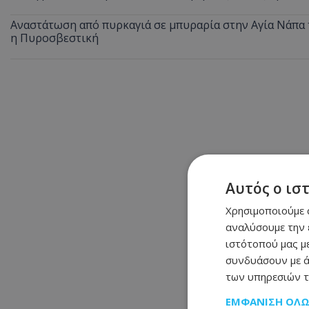
Αναστάτωση από πυρκαγιά σε μπυραρία στην Αγία Νάπα τ
η Πυροσβεστική
Αυτός ο ισ
Χρησιμοποιούμε c
αναλύσουμε την 
ιστότοπού μας με
συνδυάσουν με ά
των υπηρεσιών τ
ΕΜΦΆΝΙΣΗ ΌΛ