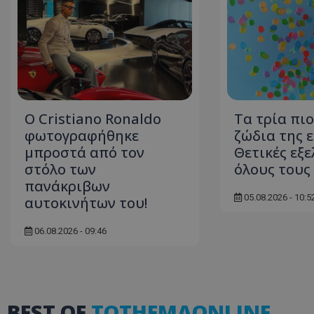
ASP.NET_SessionI
Ο Cristiano Ronaldo
Τα τρία πι
φωτογραφήθηκε
ζώδια της 
μπροστά από τον
Θετικές εξε
msToken
στόλο των
όλους τους
πανάκριβων
05.08.2026 - 10:5
αυτοκινήτων του!
06.08.2026 - 09:46
CookieScriptConse
BEST OF
TOTHEMAONLINE