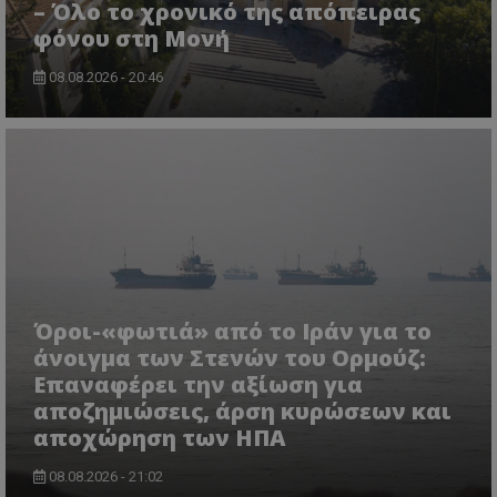
– Όλο το χρονικό της απόπειρας
φόνου στη Μονή
08.08.2026 - 20:46
ASP.NET_SessionId
Microsoft Corporation
themasports.tothemaonline.co
Όροι-«φωτιά» από το Ιράν για το
άνοιγμα των Στενών του Ορμούζ:
Επαναφέρει την αξίωση για
αποζημιώσεις, άρση κυρώσεων και
αποχώρηση των ΗΠΑ
08.08.2026 - 21:02