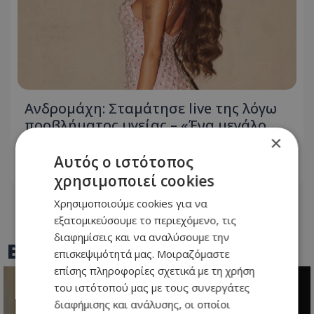
Ανδρομάχη: Σταμάτησε live της λόγω
προβλήματος υγείας – «Ένα μεγάλο
×
συγγνώμη από καρδιάς…»
Αυτός ο ιστότοπος
07.08.2026 - 14:01
χρησιμοποιεί cookies
Χρησιμοποιούμε cookies για να
εξατομικεύσουμε το περιεχόμενο, τις
διαφημίσεις και να αναλύσουμε την
BEST OF
TOTHEMAONLINE
επισκεψιμότητά μας. Μοιραζόμαστε
επίσης πληροφορίες σχετικά με τη χρήση
του ιστότοπού μας με τους συνεργάτες
διαφήμισης και ανάλυσης, οι οποίοι