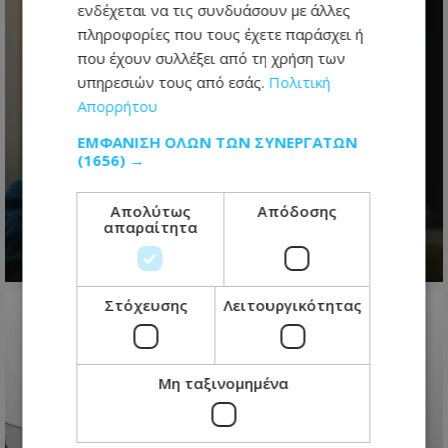
ενδέχεται να τις συνδυάσουν με άλλες
πληροφορίες που τους έχετε παράσχει ή
που έχουν συλλέξει από τη χρήση των
υπηρεσιών τους από εσάς.
Πολιτική
Απορρήτου
30 χρόνια αναμονής – Η υπόσχεση
ΕΜΦΆΝΙΣΗ ΌΛΩΝ ΤΩΝ ΣΥΝΕΡΓΑΤΏΝ
του Προεδρου Χριστοδουλίδη για
(1656) →
τους δολοφόνους Ισαάκ και
Σολωμού
Απολύτως
Απόδοσης
απαραίτητα
08.08.2026 - 21:08
Στόχευσης
Λειτουργικότητας
Μη ταξινομημένα