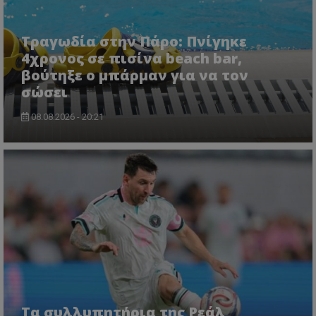
ASP.NET_SessionId
Microsoft Corporation
lifenewscy.tothemaonline.com
Τραγωδία στην Πάρο: Πνίγηκε
4χρονος σε πισίνα beach bar,
βούτηξε ο μπάρμαν για να τον
σώσει
08.08.2026 - 20:21
msToken
.tiktok.com
Τα συλλυπητήρια της Ρεάλ