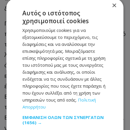
×
διαδικασιών.
Αυτός ο ιστότοπος
χρησιμοποιεί cookies
Παράλληλα, ανέδειξε το ζήτημα της
Χρησιμοποιούμε cookies για να
παρατεταμένης επιδότησης ενοικίων από
εξατομικεύσουμε το περιεχόμενο, τις
το κράτος, καθώς και το πρόβλημα της
διαφημίσεις και να αναλύσουμε την
επισκεψιμότητά μας. Μοιραζόμαστε
λεηλασίας κρατικής περιουσίας, αφού,
επίσης πληροφορίες σχετικά με τη χρήση
όπως είπε, οι πολυκατοικίες που
του ιστότοπού μας με τους συνεργάτες
διαφήμισης και ανάλυσης, οι οποίοι
εκκενώνονται δεν περιφράσσονται
ενδέχεται να τις συνδυάσουν με άλλες
έγκαιρα πριν από την κατεδάφισή τους.
πληροφορίες που τους έχετε παράσχει ή
που έχουν συλλέξει από τη χρήση των
Εξέφρασε ακόμη την προσδοκία ότι με
υπηρεσιών τους από εσάς.
Πολιτική
την επανέναρξη των εργασιών της
Απορρήτου
Βουλής τον Σεπτέμβριο θα κατατεθούν οι
ΕΜΦΆΝΙΣΗ ΌΛΩΝ ΤΩΝ ΣΥΝΕΡΓΑΤΏΝ
(1656) →
νέοι κανονισμοί του Φορέα Ισότιμης