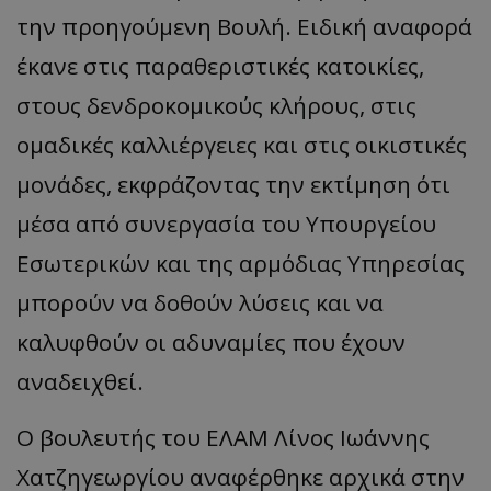
την προηγούμενη Βουλή. Ειδική αναφορά
__cf_bm
Cloudflare Inc.
έκανε στις παραθεριστικές κατοικίες,
.twitter.com
στους δενδροκομικούς κλήρους, στις
ομαδικές καλλιέργειες και στις οικιστικές
μονάδες, εκφράζοντας την εκτίμηση ότι
μέσα από συνεργασία του Υπουργείου
Εσωτερικών και της αρμόδιας Υπηρεσίας
ASP.NET_SessionId
Microsoft Corporation
μπορούν να δοθούν λύσεις και να
lifenewscy.tothemaonline.com
καλυφθούν οι αδυναμίες που έχουν
αναδειχθεί.
Ο βουλευτής του ΕΛΑΜ Λίνος Ιωάννης
Χατζηγεωργίου αναφέρθηκε αρχικά στην