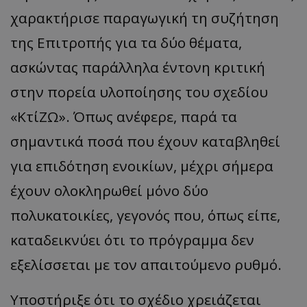
χαρακτήρισε παραγωγική τη συζήτηση
ASP.NET_SessionId
Microsoft Corporation
themasports.tothemaonline.co
της Επιτροπής για τα δύο θέματα,
ασκώντας παράλληλα έντονη κριτική
στην πορεία υλοποίησης του σχεδίου
«ΚτίΖΩ». Όπως ανέφερε, παρά τα
σημαντικά ποσά που έχουν καταβληθεί
για επιδότηση ενοικίων, μέχρι σήμερα
έχουν ολοκληρωθεί μόνο δύο
VISITOR_PRIVACY_METADATA
YouTube
πολυκατοικίες, γεγονός που, όπως είπε,
.youtube.com
καταδεικνύει ότι το πρόγραμμα δεν
εξελίσσεται με τον απαιτούμενο ρυθμό.
Υποστήριξε ότι το σχέδιο χρειάζεται