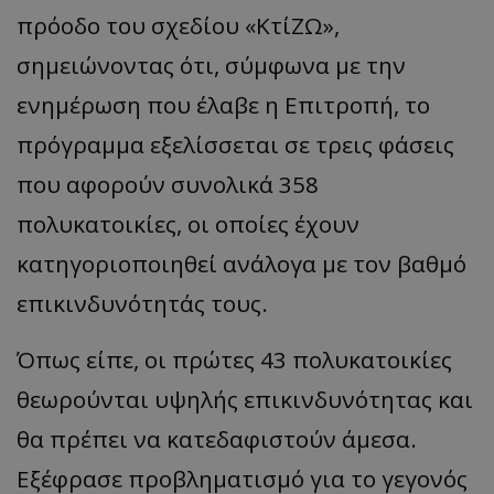
πρόοδο του σχεδίου «ΚτίΖΩ»,
σημειώνοντας ότι, σύμφωνα με την
ενημέρωση που έλαβε η Επιτροπή, το
msToken
.tiktok.com
πρόγραμμα εξελίσσεται σε τρεις φάσεις
που αφορούν συνολικά 358
πολυκατοικίες, οι οποίες έχουν
κατηγοριοποιηθεί ανάλογα με τον βαθμό
επικινδυνότητάς τους.
Όπως είπε, οι πρώτες 43 πολυκατοικίες
θεωρούνται υψηλής επικινδυνότητας και
CookieScriptConsent
CookieScript
θα πρέπει να κατεδαφιστούν άμεσα.
www.tothemaonline.com
Εξέφρασε προβληματισμό για το γεγονός