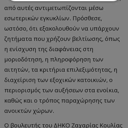
από αυτές αντιμετωπίζονται μέσω
Απολύτως απαραίτητα
Απόδοσης
εσωτερικών εγκυκλίων. Πρόσθεσε,
Στόχευσης
Λειτουργικότητας
ωστόσο, ότι εξακολουθούν να υπάρχουν
Μη ταξινομημένα
ζητήματα που χρήζουν βελτίωσης, όπως
Τα απολύτως απαραίτητα cookies επιτρέπουν
βασικές λειτουργίες του ιστότοπου, όπως τη
η ενίσχυση της διαφάνειας στη
σύνδεση χρήστη και τη διαχείριση λογαριασμού.
Ο ιστότοπος δεν μπορεί να χρησιμοποιηθεί σωστά
μοριοδότηση, η πληροφόρηση των
χωρίς τα απολύτως απαραίτητα cookies.
Ονοματεπώνυμο
Προμηθευτής
/
Πεδίο
αιτητών, τα κριτήρια επιλεξιμότητας, η
usprivacy
.lifenewscy.tothemaonline.com
διαχείριση των εξοχικών κατοικιών, ο
περιορισμός των αυξήσεων στα ενοίκια,
καθώς και ο τρόπος παραχώρησης των
ανοικτών χώρων.
Ο βουλευτής του ΔΗΚΟ Ζαχαρίας Κουλίας