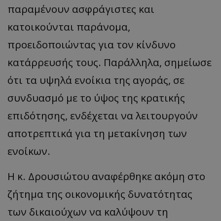
τον 
τον τρ
παραμένουν ασφράγιστες και
του 
οποίο 
επισκέπ
κατοικούνται παράνομα,
πρόσβα
ιστοσε
Συλλέγε
προειδοποιώντας για τον κίνδυνο
για τις
του χρ
κατάρρευσής τους. Παράλληλα, σημείωσε
ιστοσε
ποιες σ
έχουν 
ότι τα υψηλά ενοίκια της αγοράς, σε
_ga_J7RS52TMNC
.tothemaonline.com
1 χρόνος 1
Αυτό τ
συνδυασμό με το ύψος της κρατικής
μήνας
χρησιμ
από το
Analyti
επιδότησης, ενδέχεται να λειτουργούν
διατήρ
κατάσ
περιόδ
αποτρεπτικά για τη μετακίνηση των
σύνδεσ
ενοίκων.
Η κ. Δρουσιώτου αναφέρθηκε ακόμη στο
ζήτημα της οικονομικής δυνατότητας
των δικαιούχων να καλύψουν τη