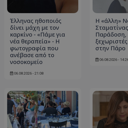
ASP.NET_SessionI
Έλληνας ηθοποιός
Η «άλλη» Ν
δίνει μάχη με τον
Σταματίνας
καρκίνο - «Πάμε για
Παράδοση, 
νέα θεραπεία» - Η
ξεχωριστές
VISITOR_PRIVACY
φωτογραφία που
στην Πάρο
ανέβασε από το
06.08.2026 - 14:2
νοσοκομείο
06.08.2026 - 21:08
__cf_bm
__cf_bm