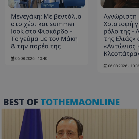
Μενεγάκη: Με βεντάλια
Αγνώριστη 
στο χέρι και summer
Χριστοφή γ
ASP.NET_SessionI
look στο Φισκάρδο –
ρόλο της - 
Το γεύμα με τον Μάκη
της Ελιάς» 
& την παρέα της
«Αντώνιος 
Κλεοπάτρα
06.08.2026 - 10:40
06.08.2026 - 10:3
msToken
BEST OF
TOTHEMAONLINE
CookieScriptConse