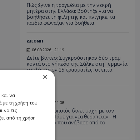
Πώς έγινε η τραγωδία με την νεκρή
μητέρα στην Ελλάδα: Βούτηξε για να
βοηθήσει τη φίλη της και πνίγηκε, τα
παιδιά φώναζαν για βοήθεια
ΔΙΕΘΝΗ
06.08.2026 - 21:19
Δείτε βίντεο: Συγκρούστηκαν δύο τραμ
κοντά στο γήπεδο της Σάλκε στη Γερμανία,
τουλάχιστον 25 τραυματίες, οι επτά
×
σοβαρά
LIFESTYLE
 και να
 με τη χρήση του
06.08.2026 - 21:08
ι να τις
Έλληνας ηθοποιός δίνει μάχη με τον
καρκίνο - «Πάμε για νέα θεραπεία» - Η
ει από τη χρήση
φωτογραφία που ανέβασε από το
νοσοκομείο