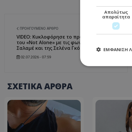
Απολύτως
απαραίτητα
ΠΡΟΗΓΟΎΜΕΝΟ ΆΡΘΡΟ
VIDEO: Κυκλοφόρησε το πρώτο τρέιλερ
του «Not Alone» με τις φωνές του Τιμοτέ
Σαλαμέ και της Σελένα Γκόμεζ
ΕΜΦΆΝΙΣΗ 
02.07.2026 - 07:59
Απολύτω
ΣΧΕΤΙΚΑ ΑΡΘΡΑ
Τα απολύτως απαραί
διαχείριση λογαρια
Ονοματεπώνυμο
usprivacy