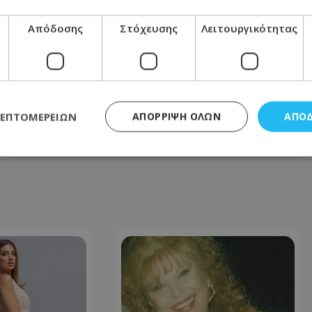
Απόδοσης
Στόχευσης
Λειτουργικότητας
ΕΠΌΜΕΝΟ ΆΡΘΡΟ
Πρωτοσέλιδα εφημερίδων: Τι γράφουν
σήμερα Πέμπτη 2 Ιουλίου
ΛΕΠΤΟΜΕΡΕΙΏΝ
ΑΠΌΡΡΙΨΗ ΌΛΩΝ
ΑΠΟ
02.07.2026 - 08:09
ς απαραίτητα
Απόδοσης
Στόχευσης
Λειτουργικότητας
Μη ταξι
τητα cookies επιτρέπουν βασικές λειτουργίες του ιστότοπου, όπως τη σύνδεση χρή
σμού. Ο ιστότοπος δεν μπορεί να χρησιμοποιηθεί σωστά χωρίς τα απολύτως απαραί
Προμηθευτής
/
Πεδίο
Λήξη
Περιγραφή
.lifenewscy.tothemaonline.com
1 χρόνος 3
Αυτό το cookie 
εβδομάδες
κράτος συγκατά
σχετικά με την
την ιδιωτικότη
κανονισμό απο
Ηνωμένων Πολιτ