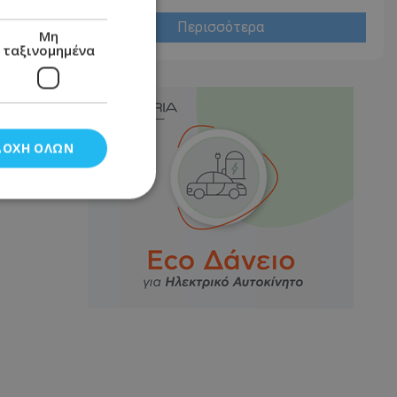
Περισσότερα
Μη
ταξινομημένα
ΔΟΧΉ ΌΛΩΝ
νομημένα
στη και τη
τητα cookies.
αποθηκεύει το
θεσης του χρήστη
 παρακολούθηση και
τα σύμφωνα με τον
ρρήτου των
ειών.