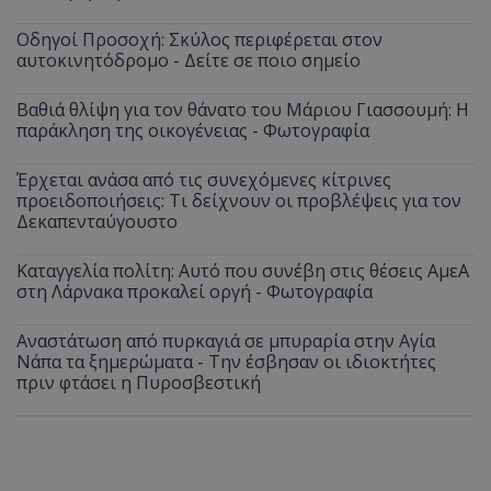
Οδηγοί Προσοχή: Σκύλος περιφέρεται στον
αυτοκινητόδρομο - Δείτε σε ποιο σημείο
Βαθιά θλίψη για τον θάνατο του Μάριου Γιασσουμή: Η
παράκληση της οικογένειας - Φωτογραφία
Έρχεται ανάσα από τις συνεχόμενες κίτρινες
προειδοποιήσεις: Τι δείχνουν οι προβλέψεις για τον
Δεκαπενταύγουστο
Καταγγελία πολίτη: Αυτό που συνέβη στις θέσεις ΑμεΑ
στη Λάρνακα προκαλεί οργή - Φωτογραφία
__cf_bm
Cloudflare Inc.
.onesignal.com
Αναστάτωση από πυρκαγιά σε μπυραρία στην Αγία
Νάπα τα ξημερώματα - Την έσβησαν οι ιδιοκτήτες
πριν φτάσει η Πυροσβεστική