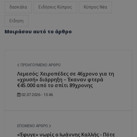
δασκάλα
Ειδήσεις Κύπρος
Κύπρος Νέα
Είδηση
msToken
.tiktok.com
Μοιράσου αυτό το άρθρο
ΠΡΟΗΓΟΎΜΕΝΟ ΆΡΘΡΟ
Λεμεσός: Χειροπέδες σε 46χρονο για τη
«χρυσή» διάρρηξη – Έκαναν φτερά
€45.000 από το σπίτι 89χρονης
02.07.2026 - 15:46
CookieScriptConsent
CookieScript
www.tothemaonline.com
ΕΠΌΜΕΝΟ ΆΡΘΡΟ
«Έφυγε» νωρίς ο Ιωάννης Καλλής - Πότε