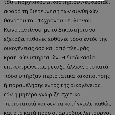
του Επαρχιακού Δικαστηρίου Λευκωσίας,
αφορά τη διερεύνηση των συνθηκών
Απολύτως απαραίτητα
Απόδοσης
Στόχευσης
Λειτουργικότητας
θανάτου του 14χρονου Στυλιανού
Μη ταξινομημένα
Κωνσταντίνου, με το Δικαστήριο να
Τα απολύτως απαραίτητα cookies επιτρέπουν
εξετάζει πιθανές ευθύνες τόσο εντός της
βασικές λειτουργίες του ιστότοπου, όπως τη
σύνδεση χρήστη και τη διαχείριση λογαριασμού.
οικογένειας όσο και από πλευράς
Ο ιστότοπος δεν μπορεί να χρησιμοποιηθεί σωστά
χωρίς τα απολύτως απαραίτητα cookies.
κρατικών υπηρεσιών. Η διαδικασία
Ονοματεπώνυμο
Προμηθευτής
/
Πεδίο
επικεντρώνεται, μεταξύ άλλων, στο κατά
usprivacy
.lifenewscy.tothemaonline.com
πόσο υπήρξαν περιστατικά κακοποίησης
ή παραμέλησης εντός της οικογένειας,
εάν η μητέρα γνώριζε σχετικά
περιστατικά και δεν τα κατήγγειλε, καθώς
και στο κατά πόσο οι αρμόδιοι λειτουργοί