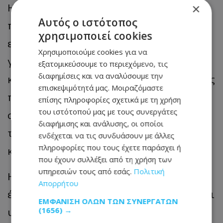
Η μάρτυρας είπε ακόμη ότι με την
×
Αυτός ο ιστότοπος
πάροδο του χρόνου η κατάσταση
χρησιμοποιεί cookies
επιδεινωνόταν, καθώς ο Στυλιανός
Χρησιμοποιούμε cookies για να
γινόταν ολοένα και «πιο επιθετικός και
εξατομικεύσουμε το περιεχόμενο, τις
διαφημίσεις και να αναλύσουμε την
καταστροφικός», φθάνοντας σε ορισμένες
επισκεψιμότητά μας. Μοιραζόμαστε
περιπτώσεις «να χτυπά το κεφάλι του
επίσης πληροφορίες σχετικά με τη χρήση
του ιστότοπού μας με τους συνεργάτες
στον τοίχο, να τραβά δυνατά τα μαλλιά
διαφήμισης και ανάλυσης, οι οποίοι
του και να τρυπά τα χέρια του με
ενδέχεται να τις συνδυάσουν με άλλες
πληροφορίες που τους έχετε παράσχει ή
καρφίτσες».
που έχουν συλλέξει από τη χρήση των
υπηρεσιών τους από εσάς.
Πολιτική
Η ίδια ανέφερε ότι υπέβαλε αίτημα για
Απορρήτου
έγκριση σχολικού συνοδού, κρίνοντας ότι
ΕΜΦΆΝΙΣΗ ΌΛΩΝ ΤΩΝ ΣΥΝΕΡΓΑΤΏΝ
(1656) →
υπήρχε κίνδυνος τόσο για την ασφάλεια