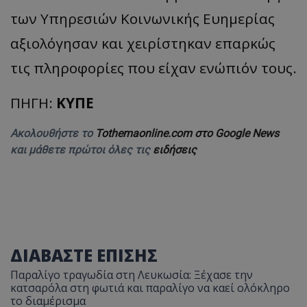
των Υπηρεσιών Κοινωνικής Ευημερίας
ASP.NET_SessionId
Microsoft Corporation
themasports.tothemaonline.co
αξιολόγησαν και χειρίστηκαν επαρκώς
τις πληροφορίες που είχαν ενώπιόν τους.
ΠΗΓΗ:
ΚΥΠΕ
Ακολουθήστε το
Tothemaonline.com στο Google News
και μάθετε πρώτοι όλες τις
ειδήσεις
VISITOR_PRIVACY_METADATA
YouTube
.youtube.com
ΔΙΑΒΑΣΤΕ ΕΠΙΣΗΣ
Παραλίγο τραγωδία στη Λευκωσία: Ξέχασε την
κατσαρόλα στη φωτιά και παραλίγο να καεί ολόκληρο
το διαμέρισμα