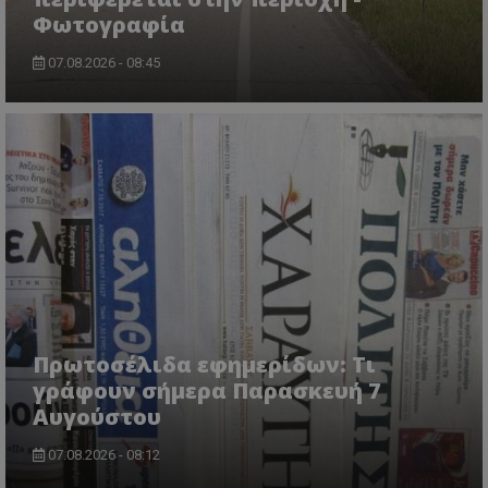
Φωτογραφία
07.08.2026 - 08:45
CookieScriptConsent
CookieScript
www.tothemaonline.com
Πρωτοσέλιδα εφημερίδων: Τι
γράφουν σήμερα Παρασκευή 7
Αυγούστου
07.08.2026 - 08:12