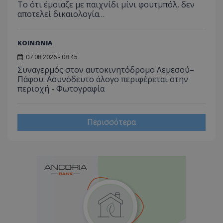
έχουν 
Το ότι έμοιαζε με παιχνίδι μίνι φουτμπόλ, δεν
αποτελεί δικαιολογία…
_ga_J7RS52TMNC
.tothemaonline.com
1 χρόνος 1
Αυτό τ
μήνας
χρησιμ
από το
Analyti
ΚΟΙΝΩΝΙΑ
διατήρ
κατάσ
07.08.2026 - 08:45
περιόδ
σύνδεσ
Συναγερμός στον αυτοκινητόδρομο Λεμεσού–
Πάφου: Ασυνόδευτο άλογο περιφέρεται στην
περιοχή - Φωτογραφία
Περισσότερα