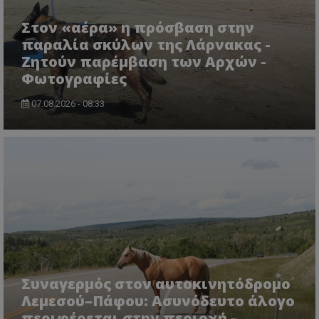
Στον «αέρα» η πρόσβαση στην
παραλία σκύλων της Λάρνακας -
Ζητούν παρέμβαση των Αρχών -
Φωτογραφίες
ASP.NET_SessionId
Microsoft Corporation
lifenewscy.tothemaonline.com
07.08.2026 - 08:33
Συναγερμός στον αυτοκινητόδρομο
msToken
.tiktok.com
Λεμεσού–Πάφου: Ασυνόδευτο άλογο
περιφέρεται στην περιοχή -