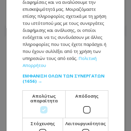
Λεμεσό - Εντοπίστηκε δίπλα από το
διαφημίσεις και να αναλύσουμε την
ηλεκτρικό του ποδήλατο
επισκεψιμότητά μας. Μοιραζόμαστε
επίσης πληροφορίες σχετικά με τη χρήση
06.08.2026 - 17:22
του ιστότοπού μας με τους συνεργάτες
διαφήμισης και ανάλυσης, οι οποίοι
ενδέχεται να τις συνδυάσουν με άλλες
πληροφορίες που τους έχετε παράσχει ή
που έχουν συλλέξει από τη χρήση των
υπηρεσιών τους από εσάς.
Πολιτική
Απορρήτου
ΕΜΦΆΝΙΣΗ ΌΛΩΝ ΤΩΝ ΣΥΝΕΡΓΑΤΏΝ
(1656) →
Απολύτως
Απόδοσης
απαραίτητα
Στο Κακουργιοδικείο οι πέντε για
Στόχευσης
Λειτουργικότητας
τρομοκρατία – Στο επίκεντρο