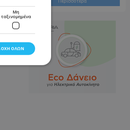
Περισσότερα
Μη
ταξινομημένα
ΔΟΧΉ ΌΛΩΝ
νομημένα
στη και τη
τητα cookies.
αποθηκεύει το
θεσης του χρήστη
 παρακολούθηση και
τα σύμφωνα με τον
ρρήτου των
ειών.