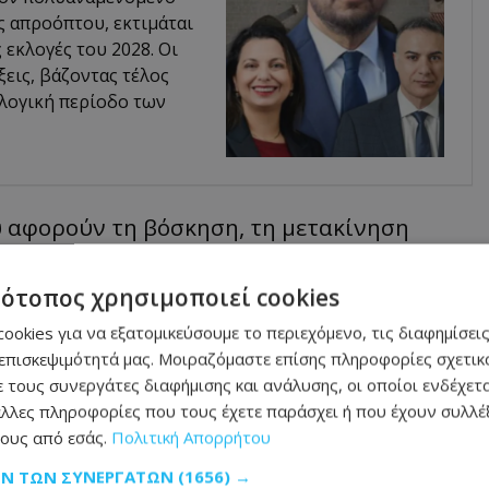
ς απροόπτου, εκτιμάται
ς εκλογές του 2028. Οι
ξεις, βάζοντας τέλος
λογική περίοδο των
υ αφορούν τη βόσκηση, τη μετακίνηση
τρα βιοασφάλειας παραμένουν σε ισχύ, ενώ
τότοπος χρησιμοποιεί cookies
ί στις ζώνες που έχουν καθοριστεί από
ookies για να εξατομικεύσουμε το περιεχόμενο, τις διαφημίσεις
επισκεψιμότητά μας. Μοιραζόμαστε επίσης πληροφορίες σχετικά
 τους συνεργάτες διαφήμισης και ανάλυσης, οι οποίοι ενδέχετα
τους κτηνοτρόφους και τους εμπλεκόμενους
λλες πληροφορίες που τους έχετε παράσχει ή που έχουν συλλέξ
ά τα προβλεπόμενα μέτρα, ώστε να
ους από εσάς.
Πολιτική Απορρήτου
 της κυπριακής κτηνοτροφίας από τον
ΩΝ ΤΩΝ ΣΥΝΕΡΓΑΤΏΝ
(1656) →