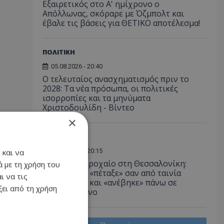
Εξαιρετικός στο Α' ημίχρονο ο
Απόλλωνας, σκόραρε με Όζμπολτ και
έβαλε τις βάσεις για ΘΕΤΙΚΟ αποτέλεσμα!
ΠΟΛΙΤΙΚΗ
05.08.2026 - 20:40
Ο τελευταίος ανασχηματισμός πριν το
2028: Τα νέα πρόσωπα, οι πολιτικές
ισορροπίες και τα μηνύματα
Χριστοδουλίδη - Βίντεο
×
ΕΛΛΑΔΑ
05.08.2026 - 20:15
 και να
Απίστευτο τροχαίο στη Θεσσαλονίκη:
 με τη χρήση του
Αυτοκίνητο «πέταξε» σαν από ταινία
ι να τις
καταδίωξης και «ανέβηκε» πάνω σε
ει από τη χρήση
παρκαρισμένο