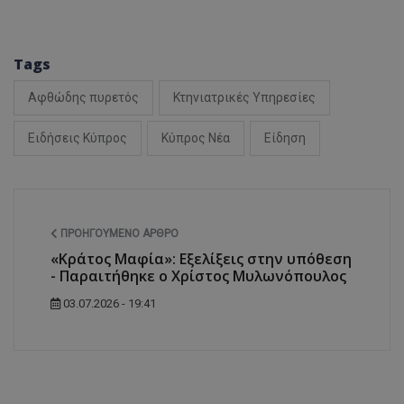
Tags
ASP.NET_SessionI
Αφθώδης πυρετός
Κτηνιατρικές Υπηρεσίες
Ειδήσεις Κύπρος
Κύπρος Νέα
Είδηση
msToken
ΠΡΟΗΓΟΎΜΕΝΟ ΆΡΘΡΟ
«Κράτος Μαφία»: Εξελίξεις στην υπόθεση
- Παραιτήθηκε ο Χρίστος Μυλωνόπουλος
03.07.2026 - 19:41
CookieScriptConse