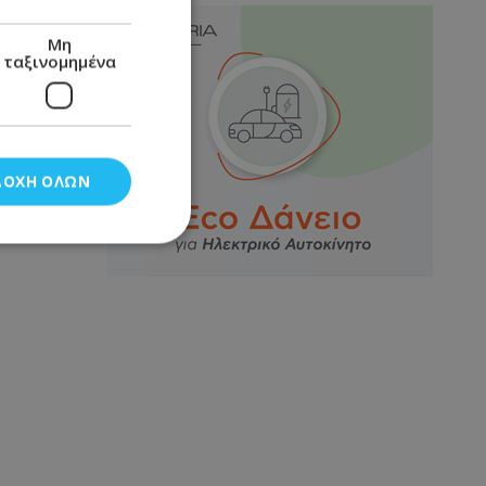
Μη
ταξινομημένα
ΔΟΧΉ ΌΛΩΝ
νομημένα
στη και τη
τητα cookies.
αποθηκεύει το
θεσης του χρήστη
 παρακολούθηση και
τα σύμφωνα με τον
ρρήτου των
ειών.