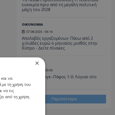
ευκαιρία πριν από τη μεγάλη πολιτική
μάχη του 2028
ΟΙΚΟΝΟΜΙΑ
07.08.2026 - 06:16
Απολαβές εργαζομένων: Πάνω από 2
χιλιάδες ευρώ ο μηνιαίος μισθός στην
Κύπρο - Δείτε πίνακες
×
ΑΘΛΗΤΙΚΑ
07.08.2026 - 00:00
Σάλτσμπουργκ–Πάφος 1-0: Λύγισε στο
 και να
τέλος...
 με τη χρήση του
ι να τις
ει από τη χρήση
Περισσότερα