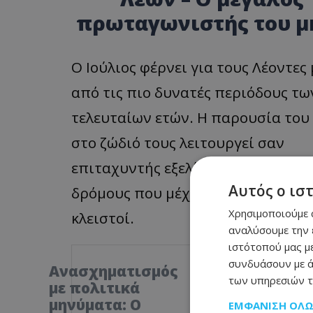
πρωταγωνιστής του μ
Ο Ιούλιος φέρνει για τους Λέοντες 
από τις πιο δυνατές περιόδους τω
τελευταίων ετών. Η παρουσία του
στο ζώδιό τους λειτουργεί σαν
επιταχυντής εξελίξεων, ανοίγοντα
Αυτός ο ισ
δρόμους που μέχρι πρόσφατα έμο
Χρησιμοποιούμε c
κλειστοί.
αναλύσουμε την 
ιστότοπού μας με
συνδυάσουν με ά
Ανασχηματισμός
των υπηρεσιών τ
με πολιτικά
μηνύματα: Ο
ΕΜΦΆΝΙΣΗ ΌΛ