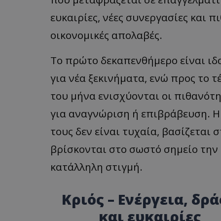
ASP.NET_SessionI
ευκαιρίες, νέες συνεργασίες και π
οικονομικές απολαβές.
Το πρώτο δεκαπενθήμερο είναι ιδ
για νέα ξεκινήματα, ενώ προς το τ
VISITOR_PRIVACY
του μήνα ενισχύονται οι πιθανότη
για αναγνώριση ή επιβράβευση. Η
τους δεν είναι τυχαία, βασίζεται σ
βρίσκονται στο σωστό σημείο την
κατάλληλη στιγμή.
__cf_bm
Κριός – Ενέργεια, δρ
και ευκαιρίες
__cf_bm