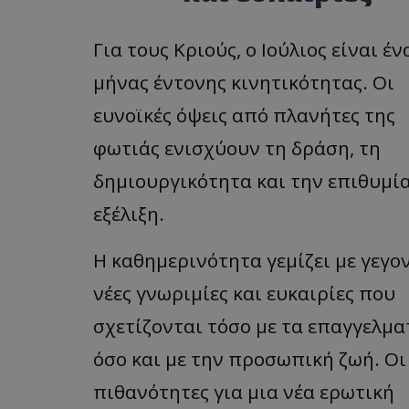
Για τους Κριούς, ο Ιούλιος είναι έν
μήνας έντονης κινητικότητας. Οι
ASP.NET_SessionI
ευνοϊκές όψεις από πλανήτες της
φωτιάς ενισχύουν τη δράση, τη
δημιουργικότητα και την επιθυμία
msToken
εξέλιξη.
Η καθημερινότητα γεμίζει με γεγο
νέες γνωριμίες και ευκαιρίες που
σχετίζονται τόσο με τα επαγγελμα
CookieScriptConse
όσο και με την προσωπική ζωή. Οι
πιθανότητες για μια νέα ερωτική