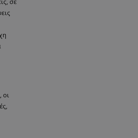
ις, σε
εις
χη
α
 οι
ές,