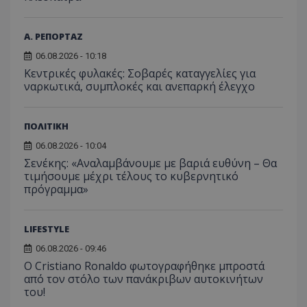
βίντε
C
1 μήνας
Αυτό τ
Adform
guest_id
1 χρόνος 1
Αυτό
Twitter Inc.
χρησιμ
.adform.net
μήνας
ρυθμ
.twitter.com
για τον
Α. ΡΕΠΟΡΤΑΖ
το Tw
προσδι
αναγ
συχνότ
06.08.2026 - 10:18
να π
επισκέ
τον 
Κεντρικές φυλακές: Σοβαρές καταγγελίες για
τον τρ
του 
οποίο 
ναρκωτικά, συμπλοκές και ανεπαρκή έλεγχο
επισκέπ
πρόσβα
ιστοσε
Συλλέγε
ΠΟΛΙΤΙΚΗ
για τις
του χρ
06.08.2026 - 10:04
ιστοσε
ποιες σ
Σενέκης: «Αναλαμβάνουμε με βαριά ευθύνη – Θα
έχουν 
τιμήσουμε μέχρι τέλους το κυβερνητικό
πρόγραμμα»
_ga_J7RS52TMNC
.tothemaonline.com
1 χρόνος 1
Αυτό τ
μήνας
χρησιμ
από το
Analyti
διατήρ
LIFESTYLE
κατάσ
περιόδ
06.08.2026 - 09:46
σύνδεσ
Ο Cristiano Ronaldo φωτογραφήθηκε μπροστά
από τον στόλο των πανάκριβων αυτοκινήτων
του!