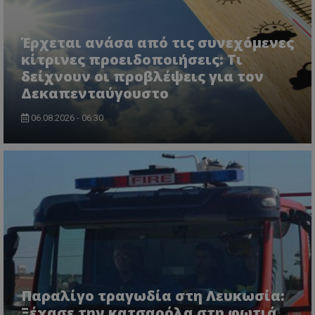
CookieScriptConsent
CookieScript
www.tothemaonline.com
Έρχεται ανάσα από τις συνεχόμενες
κίτρινες προειδοποιήσεις: Τι
δείχνουν οι προβλέψεις για τον
Δεκαπενταύγουστο
06.08.2026 - 06:30
usprivacy
.themasports.tothemaonline.co
Παραλίγο τραγωδία στη Λευκωσία:
Ξέχασε την κατσαρόλα στη φωτιά