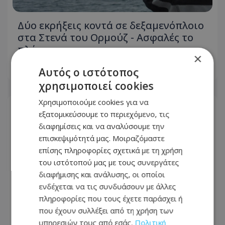
Δύο εκρήξεις κοντά σε δεξαμενόπλοιο
στα Στενά του Ορμούζ - Ασφαλές το
πλήρωμα
×
Αυτός ο ιστότοπος
06.08.2026 - 06:45
χρησιμοποιεί cookies
Χρησιμοποιούμε cookies για να
εξατομικεύσουμε το περιεχόμενο, τις
διαφημίσεις και να αναλύσουμε την
επισκεψιμότητά μας. Μοιραζόμαστε
επίσης πληροφορίες σχετικά με τη χρήση
του ιστότοπού μας με τους συνεργάτες
διαφήμισης και ανάλυσης, οι οποίοι
ενδέχεται να τις συνδυάσουν με άλλες
πληροφορίες που τους έχετε παράσχει ή
που έχουν συλλέξει από τη χρήση των
υπηρεσιών τους από εσάς.
Πολιτική