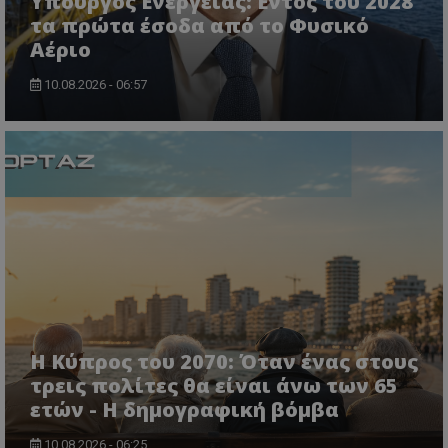
Υπουργός Ενέργειας: Εντός του 2028
τα πρώτα έσοδα από το Φυσικό
Αέριο
10.08.2026 - 06:57
ASP.NET_SessionId
Microsoft Corporation
lifenewscy.tothemaonline.com
Η Κύπρος του 2070: Όταν ένας στους
τρεις πολίτες θα είναι άνω των 65
ετών - Η δημογραφική βόμβα
10.08.2026 - 06:25