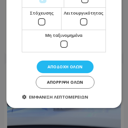
Στόχευσης
Λειτουργικότητας
Ωρες αγωνίας για 51χρονο Darko: Τον
ψάχνουν από τις 18 Ιουλίου -
Μη ταξινομημένα
Φωτογραφία
09.08.2026 - 18:02
ΑΠΟΔΟΧΉ ΌΛΩΝ
ΑΠΌΡΡΙΨΗ ΌΛΩΝ
ΕΜΦΆΝΙΣΗ ΛΕΠΤΟΜΕΡΕΙΏΝ
Απολύτως απαραίτητα
Απόδοσης
Στόχευσης
Λειτουργικότητας