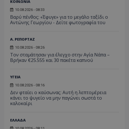
ΚΟΙΝΩΝΙΑ
Συλλέγε
για τις
του χρ
10.08.2026 - 08:33
ιστοσε
Βαρύ πένθος: «Έφυγε» για το μεγάλο ταξίδι ο
ποιες σ
έχουν 
Αντώνης Γεωργίου - Δείτε φωτογραφία του
_ga_J7RS52TMNC
.tothemaonline.com
1 χρόνος 1
Αυτό τ
μήνας
χρησιμ
από το
Α. ΡΕΠΟΡΤΑΖ
Analyti
διατήρ
10.08.2026 - 08:26
κατάσ
Τον σταμάτησαν για έλεγχο στην Αγία Νάπα –
περιόδ
σύνδεσ
Βρήκαν €25.555 και 30 πακέτα καπνού
ΥΓΕΙΑ
10.08.2026 - 08:16
Δεν φταίει ο καύσωνας: Αυτή η λεπτομέρεια
κάνει το ψυγείο να μην παγώνει σωστά το
καλοκαίρι
ΕΛΛΑΔΑ
10.08.2026 - 08:11