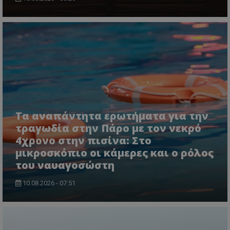
msToken
.tiktok.com
Τα αναπάντητα ερωτήματα για την
τραγωδία στην Πάρο με τον νεκρό
4χρονο στην πισίνα: Στο
μικροσκόπιο οι κάμερες και ο ρόλος
CookieScriptConsent
CookieScript
του ναυαγοσώστη
www.tothemaonline.com
10.08.2026 - 07:51