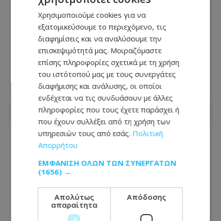
Χρησιμοποιούμε cookies για να
εξατομικεύσουμε το περιεχόμενο, τις
διαφημίσεις και να αναλύσουμε την
Σαρωτικοί έλεγχοι της Αστυνομίας σε
επισκεψιμότητά μας. Μοιραζόμαστε
όλη την Κύπρο: 9 συλλήψεις και 370
επίσης πληροφορίες σχετικά με τη χρήση
καταγγελίες σε μία νύχτα
του ιστότοπού μας με τους συνεργάτες
διαφήμισης και ανάλυσης, οι οποίοι
10.08.2026 - 07:00
ενδέχεται να τις συνδυάσουν με άλλες
πληροφορίες που τους έχετε παράσχει ή
που έχουν συλλέξει από τη χρήση των
υπηρεσιών τους από εσάς.
Πολιτική
Απορρήτου
ΕΜΦΆΝΙΣΗ ΌΛΩΝ ΤΩΝ ΣΥΝΕΡΓΑΤΏΝ
(1656) →
Απολύτως
Απόδοσης
απαραίτητα