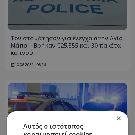
Τον σταμάτησαν για έλεγχο στην Αγία
Νάπα – Βρήκαν €25.555 και 30 πακέτα
καπνού
10.08.2026 - 08:26
×
Αυτός ο ιστότοπος
χρησιμοποιεί cookies