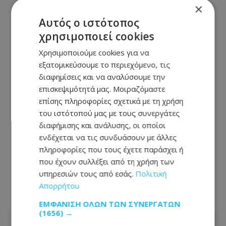
×
Αυτός ο ιστότοπος
χρησιμοποιεί cookies
Χρησιμοποιούμε cookies για να
εξατομικεύσουμε το περιεχόμενο, τις
διαφημίσεις και να αναλύσουμε την
επισκεψιμότητά μας. Μοιραζόμαστε
επίσης πληροφορίες σχετικά με τη χρήση
του ιστότοπού μας με τους συνεργάτες
διαφήμισης και ανάλυσης, οι οποίοι
ενδέχεται να τις συνδυάσουν με άλλες
πληροφορίες που τους έχετε παράσχει ή
Ανασχηματισμός: Σήμερα η τελετή
που έχουν συλλέξει από τη χρήση των
διαβεβαίωσης των νέων μελών του
υπηρεσιών τους από εσάς.
Πολιτική
Υπουργικού
Απορρήτου
06.08.2026 - 06:53
ΕΜΦΆΝΙΣΗ ΌΛΩΝ ΤΩΝ ΣΥΝΕΡΓΑΤΏΝ
(1656) →