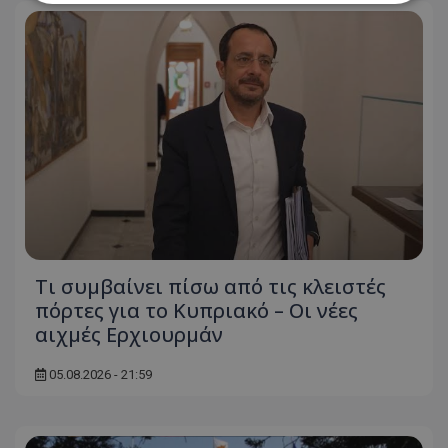
Απολύτως απαραίτητα
Απόδοσης
Στόχευσης
Λειτουργικότητας
Μη ταξινομημένα
Τα απολύτως απαραίτητα cookies επιτρέπουν
βασικές λειτουργίες του ιστότοπου, όπως τη
σύνδεση χρήστη και τη διαχείριση λογαριασμού.
Ο ιστότοπος δεν μπορεί να χρησιμοποιηθεί σωστά
χωρίς τα απολύτως απαραίτητα cookies.
Ονοματεπώνυμο
Προμηθευτής
/
Πεδίο
usprivacy
.lifenewscy.tothemaonline.com
Τι συμβαίνει πίσω από τις κλειστές
πόρτες για το Κυπριακό – Οι νέες
αιχμές Ερχιουρμάν
05.08.2026 - 21:59