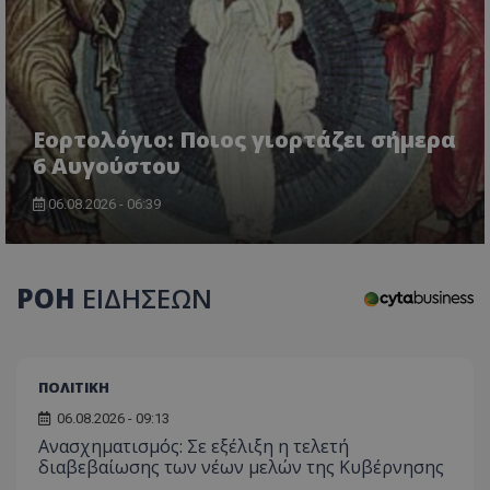
τον 
τον τρ
του 
οποίο 
επισκέπ
πρόσβα
ιστοσε
Συλλέγε
για τις
του χρ
ιστοσε
Εορτολόγιο: Ποιος γιορτάζει σήμερα
ποιες σ
6 Αυγούστου
έχουν 
_ga_J7RS52TMNC
.tothemaonline.com
1 χρόνος 1
Αυτό τ
06.08.2026 - 06:39
μήνας
χρησιμ
από το
Analyti
διατήρ
κατάσ
περιόδ
ΡΟΗ
ΕΙΔΗΣΕΩΝ
σύνδεσ
ΠΟΛΙΤΙΚΗ
06.08.2026 - 09:13
Ανασχηματισμός: Σε εξέλιξη η τελετή
διαβεβαίωσης των νέων μελών της Κυβέρνησης