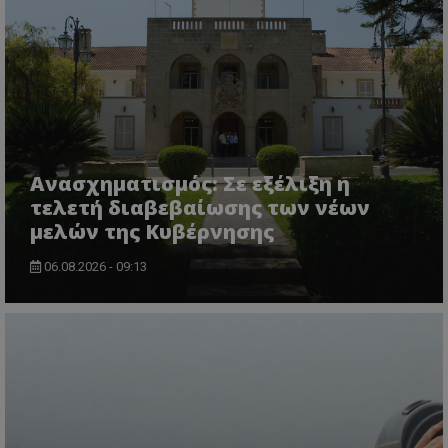
msToken
.tiktok.com
Ανασχηματισμός: Σε εξέλιξη η
τελετή διαβεβαίωσης των νέων
μελών της Κυβέρνησης
06.08.2026 - 09:13
CookieScriptConsent
CookieScript
www.tothemaonline.com