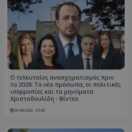
ASP.NET_SessionId
Microsoft Corporation
themasports.tothemaonline.co
Ο τελευταίος ανασχηματισμός πριν
το 2028: Τα νέα πρόσωπα, οι πολιτικές
VISITOR_PRIVACY_METADATA
ισορροπίες και τα μηνύματα
YouTube
.youtube.com
Χριστοδουλίδη - Βίντεο
05.08.2026 - 20:40