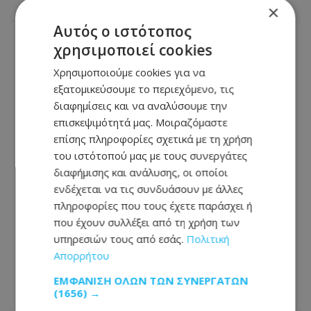
×
Αυτός ο ιστότοπος
χρησιμοποιεί cookies
Χρησιμοποιούμε cookies για να
εξατομικεύσουμε το περιεχόμενο, τις
διαφημίσεις και να αναλύσουμε την
επισκεψιμότητά μας. Μοιραζόμαστε
επίσης πληροφορίες σχετικά με τη χρήση
του ιστότοπού μας με τους συνεργάτες
διαφήμισης και ανάλυσης, οι οποίοι
ενδέχεται να τις συνδυάσουν με άλλες
πληροφορίες που τους έχετε παράσχει ή
Πώς έγινε η τραγωδία με την νεκρή
που έχουν συλλέξει από τη χρήση των
μητέρα στην Ελλάδα: Βούτηξε για να
υπηρεσιών τους από εσάς.
Πολιτική
βοηθήσει τη φίλη της και πνίγηκε, τα
Απορρήτου
παιδιά φώναζαν για βοήθεια
ΕΜΦΆΝΙΣΗ ΌΛΩΝ ΤΩΝ ΣΥΝΕΡΓΑΤΏΝ
(1656) →
06.08.2026 - 21:41