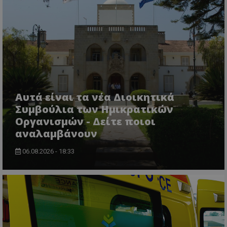
msToken
.tiktok.com
Αυτά είναι τα νέα Διοικητικά
Συμβούλια των Ημικρατικών
Οργανισμών - Δείτε ποιοι
αναλαμβάνουν
06.08.2026 - 18:33
CookieScriptConsent
CookieScript
www.tothemaonline.com