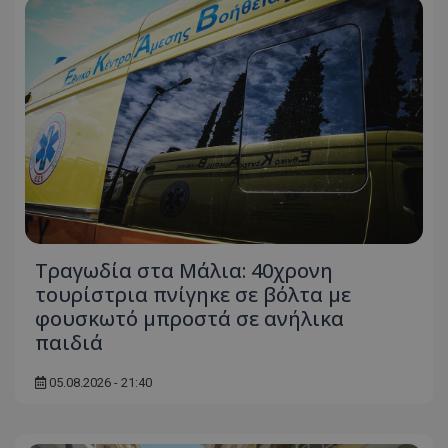
ASP.NET_SessionId
Microsoft Corporation
themasports.tothemaonline.co
Τραγωδία στα Μάλια: 40χρονη
τουρίστρια πνίγηκε σε βόλτα με
VISITOR_PRIVACY_METADATA
YouTube
φουσκωτό μπροστά σε ανήλικα
.youtube.com
παιδιά
05.08.2026 - 21:40