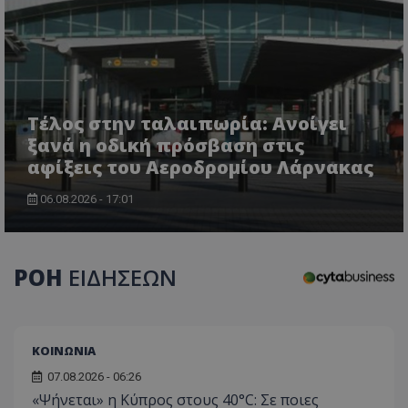
τον 
τον τρ
του 
οποίο 
επισκέπ
πρόσβα
ιστοσε
Συλλέγε
για τις
του χρ
ιστοσε
Τέλος στην ταλαιπωρία: Ανοίγει
ποιες σ
έχουν 
ξανά η οδική πρόσβαση στις
αφίξεις του Αεροδρομίου Λάρνακας
_ga_J7RS52TMNC
.tothemaonline.com
1 χρόνος 1
Αυτό τ
μήνας
χρησιμ
από το
06.08.2026 - 17:01
Analyti
διατήρ
κατάσ
περιόδ
σύνδεσ
ΡΟΗ
ΕΙΔΗΣΕΩΝ
ΚΟΙΝΩΝΙΑ
07.08.2026 - 06:26
«Ψήνεται» η Κύπρος στους 40°C: Σε ποιες