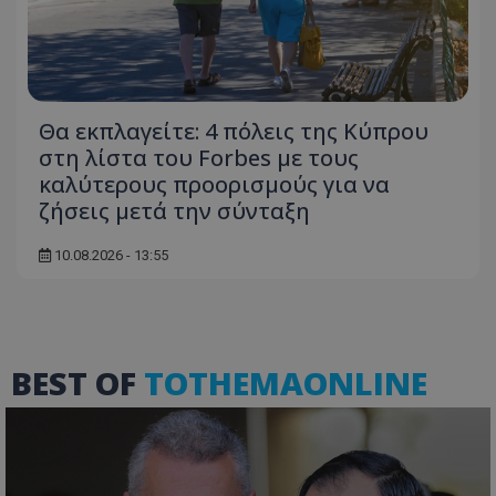
usprivacy
.lifenewscy.tothemaonline.com
Θα εκπλαγείτε: 4 πόλεις της Κύπρου
στη λίστα του Forbes με τους
καλύτερους προορισμούς για να
ζήσεις μετά την σύνταξη
ASP.NET_SessionId
Microsoft Corporation
10.08.2026 - 13:55
themasports.tothemaonline.co
BEST OF
TOTHEMAONLINE