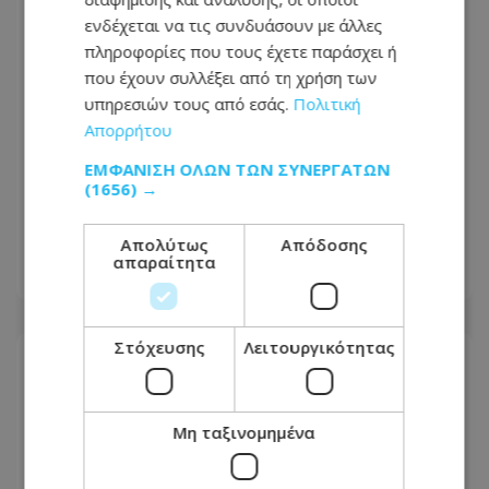
ενδέχεται να τις συνδυάσουν με άλλες
πληροφορίες που τους έχετε παράσχει ή
που έχουν συλλέξει από τη χρήση των
υπηρεσιών τους από εσάς.
Πολιτική
Απορρήτου
ΕΜΦΆΝΙΣΗ ΌΛΩΝ ΤΩΝ ΣΥΝΕΡΓΑΤΏΝ
SOS στις παραλίες της Κύπρου:
(1656) →
Λείπουν ναυαγοσώστες – Οι 3
επαρχίες με τα μεγαλύτερα κενά
Απολύτως
Απόδοσης
απαραίτητα
10.08.2026 - 15:41
Στόχευσης
Λειτουργικότητας
Μη ταξινομημένα