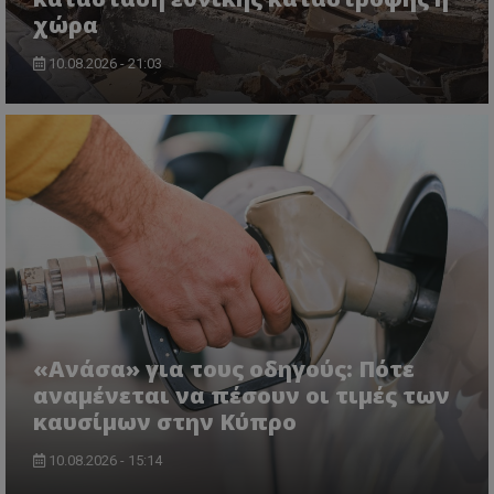
ASP.NET_SessionId
χώρα
Microsoft Corporation
lifenewscy.tothemaonline.com
10.08.2026 - 21:03
msToken
.tiktok.com
«Ανάσα» για τους οδηγούς: Πότε
αναμένεται να πέσουν οι τιμές των
καυσίμων στην Κύπρο
10.08.2026 - 15:14