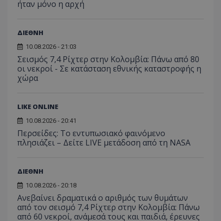
YSC
συνεδρία
Αυτό
Google LLC
ήταν μόνο η αρχή
παρακολούθη
μήνας
χρησιμ
έχει 
.youtube.com
της συμπερι
από το
από 
του χρήστη γ
Analyti
για ν
ανάλυση των
διατήρ
παρα
επιδόσεων.
ΔΙΕΘΝΗ
κατάσ
προβ
περιόδ
ενσω
10.08.2026 - 21:03
σύνδεσ
βίντε
Σεισμός 7,4 Ρίχτερ στην Κολομβία: Πάνω από 80
C
1 μήνας
Αυτό τ
Adform
guest_id
1 χρόνος 1
Αυτό
Twitter Inc.
οι νεκροί - Σε κατάσταση εθνικής καταστροφής η
χρησιμ
.adform.net
μήνας
ρυθμ
.twitter.com
για τον
χώρα
το Tw
προσδι
αναγ
συχνότ
να π
επισκέ
τον 
τον τρ
του 
LIKE ONLINE
οποίο 
επισκέπ
10.08.2026 - 20:41
πρόσβα
ιστοσε
Περσείδες: Το εντυπωσιακό φαινόμενο
Συλλέγε
πλησιάζει – Δείτε LIVE μετάδοση από τη NASA
για τις
του χρ
ιστοσε
ποιες σ
ΔΙΕΘΝΗ
έχουν 
10.08.2026 - 20:18
_ga_J7RS52TMNC
.tothemaonline.com
1 χρόνος 1
Αυτό τ
μήνας
χρησιμ
Ανεβαίνει δραματικά ο αριθμός των θυμάτων
από το
από τον σεισμό 7,4 Ρίχτερ στην Κολομβία: Πάνω
Analyti
διατήρ
από 60 νεκροί, ανάμεσά τους και παιδιά, έρευνες
κατάσ