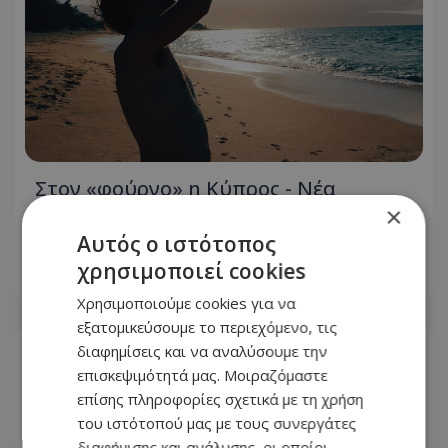
Στον «φούρνο» η Κύπρος - Νέα
κίτρινη προειδοποίηση, πότε θα τεθεί
×
σε ισχύ
Αυτός ο ιστότοπος
χρησιμοποιεί cookies
10.08.2026 - 16:00
Χρησιμοποιούμε cookies για να
εξατομικεύσουμε το περιεχόμενο, τις
διαφημίσεις και να αναλύσουμε την
επισκεψιμότητά μας. Μοιραζόμαστε
επίσης πληροφορίες σχετικά με τη χρήση
του ιστότοπού μας με τους συνεργάτες
διαφήμισης και ανάλυσης, οι οποίοι