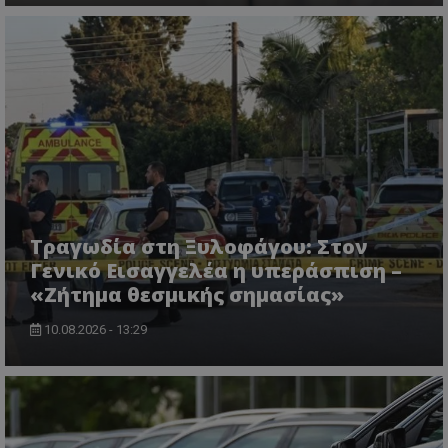
CookieScriptConsent
CookieScript
www.tothemaonline.com
Τραγωδία στη Ξυλοφάγου: Στον
Γενικό Εισαγγελέα η υπεράσπιση –
«Ζήτημα θεσμικής σημασίας»
10.08.2026 - 13:29
usprivacy
.themasports.tothemaonline.co