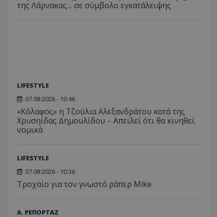
της Λάρνακας… σε σύμβολο εγκατάλειψης
έχουν 
_ga_J7RS52TMNC
.tothemaonline.com
1 χρόνος 1
Αυτό τ
μήνας
χρησιμ
από το
Analyti
διατήρ
κατάσ
περιόδ
σύνδεσ
LIFESTYLE
07.08.2026 - 10:46
«Κόλαφος» η Τζούλια Αλεξανδράτου κατά της
Χρυσηίδας Δημουλίδου – Απειλεί ότι θα κινηθεί
νομικά
LIFESTYLE
07.08.2026 - 10:36
Τροχαίο για τον γνωστό ράπερ Mike
Α. ΡΕΠΟΡΤΑΖ