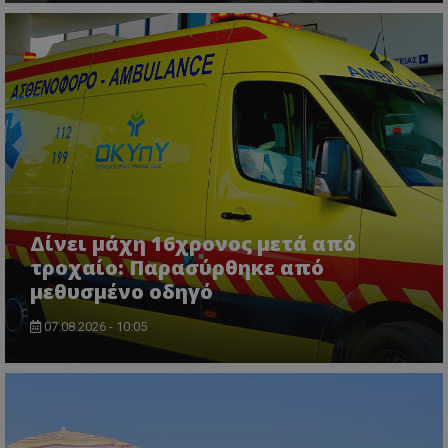
ASP.NET_SessionId
Microsoft Corporation
lifenewscy.tothemaonline.com
Δίνει μάχη 16χρονος μετά από
τροχαίο: Παρασύρθηκε από
μεθυσμένο οδηγό
07.08.2026 - 10:05
msToken
.tiktok.com