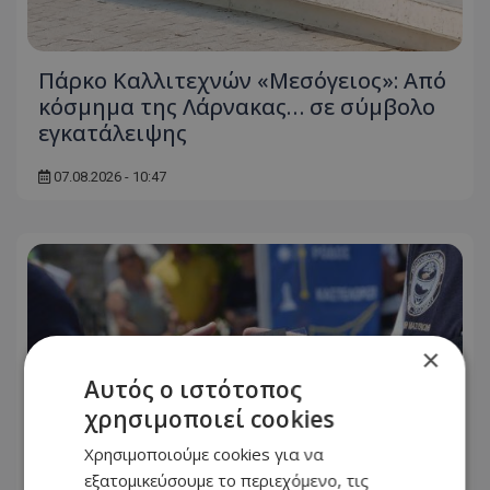
Πάρκο Καλλιτεχνών «Μεσόγειος»: Από
κόσμημα της Λάρνακας… σε σύμβολο
εγκατάλειψης
07.08.2026 - 10:47
×
Αυτός ο ιστότοπος
χρησιμοποιεί cookies
Χρησιμοποιούμε cookies για να
εξατομικεύσουμε το περιεχόμενο, τις