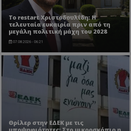
Το restart Χριστοδουλίδη: Η
τελευταία ευκαιρία πριν από τη
μεγάλη πολιτική μάχη του 2028
07.08.2026 - 06:21
VISITOR_PRIVACY_METADATA
YouTube
.youtube.com
Θρίλερ στην ΕΔΕΚ με τις
υποψηφιότητες: Στο μικροσκόπιο η