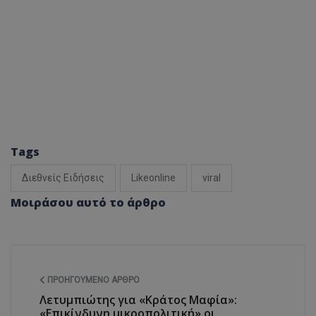
Tags
Διεθνείς Ειδήσεις
Likeonline
viral
Μοιράσου αυτό το άρθρο
ΠΡΟΗΓΟΎΜΕΝΟ ΆΡΘΡΟ
Λετυμπιώτης για «Κράτος Μαφία»:
«Επικίνδυνη μικροπολιτική» οι