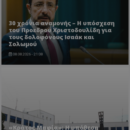
30 χρόνια αναμονής – Η υπόσχεση
του Προεδρου Χριστοδουλίδη για
msToken
.tiktok.com
τους δολοφόνους Ισαάκ και
Σολωμού
08.08.2026 - 21:08
CookieScriptConsent
CookieScript
www.tothemaonline.com
«Κράτος Μαφία»: Η υπόθεση