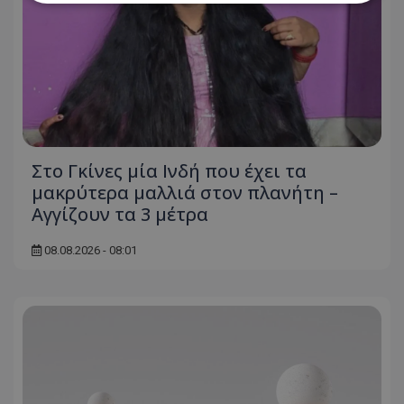
Απολύτως απαραίτητα
Απόδοσης
Στόχευσης
Λειτουργικότητας
Μη ταξινομημένα
Τα απολύτως απαραίτητα cookies επιτρέπουν
βασικές λειτουργίες του ιστότοπου, όπως τη
σύνδεση χρήστη και τη διαχείριση λογαριασμού.
Στο Γκίνες μία Ινδή που έχει τα
Ο ιστότοπος δεν μπορεί να χρησιμοποιηθεί σωστά
χωρίς τα απολύτως απαραίτητα cookies.
μακρύτερα μαλλιά στον πλανήτη –
Αγγίζουν τα 3 μέτρα
Ονοματεπώνυμο
Προμηθευτής
/
Πεδίο
usprivacy
.lifenewscy.tothemaonline.com
08.08.2026 - 08:01