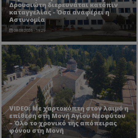
Δρουσιώτη διερευνάται κατόπιν
καταγγελίας - Όσα αναφέρει η
Αστυνομία
08.08.2026 - 19:29
usprivacy
.themasports.tothemaonline.co
VIDEO: Με χαρτοκόπτη στον λαιμό η
επίθεση στη Μονή Αγίου Νεοφύτου
– Όλο το χρονικό της απόπειρας
φόνου στη Μονή