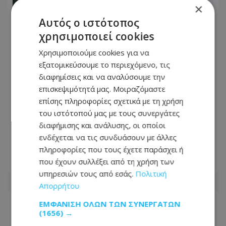
×
Αυτός ο ιστότοπος
χρησιμοποιεί cookies
Χρησιμοποιούμε cookies για να
εξατομικεύσουμε το περιεχόμενο, τις
διαφημίσεις και να αναλύσουμε την
επισκεψιμότητά μας. Μοιραζόμαστε
επίσης πληροφορίες σχετικά με τη χρήση
του ιστότοπού μας με τους συνεργάτες
Πώς επηρεάζεται η μπαταρία αν
διαφήμισης και ανάλυσης, οι οποίοι
χρησιμοποιείτε το κινητό ενώ
ενδέχεται να τις συνδυάσουν με άλλες
φορτίζει
πληροφορίες που τους έχετε παράσχει ή
που έχουν συλλέξει από τη χρήση των
08.08.2026 - 19:00
υπηρεσιών τους από εσάς.
Πολιτική
Απορρήτου
ΕΜΦΆΝΙΣΗ ΌΛΩΝ ΤΩΝ ΣΥΝΕΡΓΑΤΏΝ
(1656) →