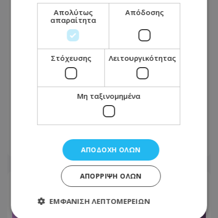
Απολύτως
Απόδοσης
απαραίτητα
Στόχευσης
Λειτουργικότητας
Μη ταξινομημένα
«Βγήκα χάλια!»: Γιατί δεν μας
αρέσουμε στις φωτογραφίες, ενώ οι
άλλοι μάς βλέπουν όμορφους
08.08.2026 - 17:44
ΑΠΟΔΟΧΉ ΌΛΩΝ
ΑΠΌΡΡΙΨΗ ΌΛΩΝ
ΕΜΦΆΝΙΣΗ ΛΕΠΤΟΜΕΡΕΙΏΝ