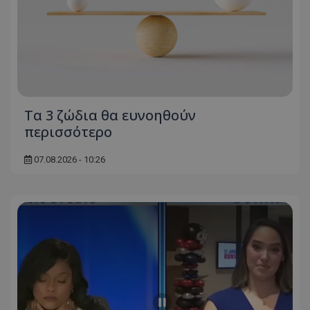
ASP.NET_SessionId
Microsoft Corporation
themasports.tothemaonline.co
Τα 3 ζώδια θα ευνοηθούν
περισσότερο
07.08.2026 - 10:26
VISITOR_PRIVACY_METADATA
YouTube
.youtube.com