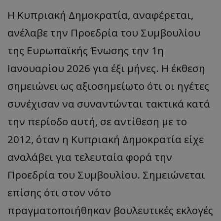
τον 
τον τρ
του 
οποίο 
Η Κυπριακή Δημοκρατία, αναφέρεται,
επισκέπ
πρόσβα
ανέλαβε την Προεδρία του Συμβουλίου
ιστοσε
Συλλέγε
για τις
της Ευρωπαϊκής Ένωσης την 1η
του χρ
ιστοσε
Ιανουαρίου 2026 για έξι μήνες. Η έκθεση
ποιες σ
έχουν 
σημειώνει ως αξιοσημείωτο ότι οι ηγέτες
_ga_J7RS52TMNC
.tothemaonline.com
1 χρόνος 1
Αυτό τ
μήνας
χρησιμ
συνέχισαν να συναντώνται τακτικά κατά
από το
Analyti
διατήρ
την περίοδο αυτή, σε αντίθεση με το
κατάσ
περιόδ
2012, όταν η Κυπριακή Δημοκρατία είχε
σύνδεσ
αναλάβει για τελευταία φορά την
Προεδρία του Συμβουλίου. Σημειώνεται
επίσης ότι στον νότο
πραγματοποιήθηκαν βουλευτικές εκλογές