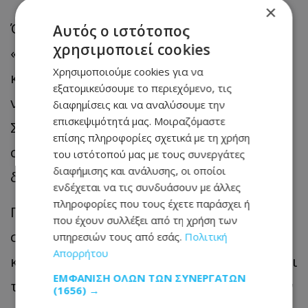
×
Όπως αναφέρει, οι ενέργειες αυτές
Αυτός ο ιστότοπος
χρησιμοποιεί cookies
«υπονομεύουν το στρατιωτικό στάτους
Χρησιμοποιούμε cookies για να
κβο της περιοχής, την ακεραιότητα της
εξατομικεύσουμε το περιεχόμενο, τις
νεκρής ζώνης και την εντολή του
διαφημίσεις και να αναλύσουμε την
επισκεψιμότητά μας. Μοιραζόμαστε
Συμβουλίου Ασφαλείας» και «δεν
επίσης πληροφορίες σχετικά με τη χρήση
συμβάλλουν στην ευρύτερη ειρηνευτική
του ιστότοπού μας με τους συνεργάτες
διαφήμισης και ανάλυσης, οι οποίοι
διαδικασία».
ενδέχεται να τις συνδυάσουν με άλλες
πληροφορίες που τους έχετε παράσχει ή
Για τα Βαρώσια, επαναλαμβάνει ότι
που έχουν συλλέξει από τη χρήση των
συνεχίζει να παρακολουθεί την
υπηρεσιών τους από εσάς.
Πολιτική
Απορρήτου
κατάσταση στην περίκλειστη περιοχή και
ΕΜΦΆΝΙΣΗ ΌΛΩΝ ΤΩΝ ΣΥΝΕΡΓΑΤΏΝ
τονίζει ότι «η θέση των Ηνωμένων Εθνών
(1656) →