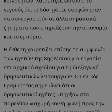
κοινοτήτων. Χαιρετίζει, ωστόσο, το
ASP.NET_SessionId
Microsoft Corporation
γεγονός ότι οι δύο ηγέτες συμφώνησαν
themasports.tothemaonline.co
να συνεργαστούν σε άλλα σημαντικά
ζητήματα που επηρεάζουν την οικονομία
και το εμπόριο.
Η έκθεση χαιρετίζει επίσης τη συμφωνία
των ηγετών της 8ης Μαΐου για εργασία
επί αρχικού σχεδίου για τη διεξαγωγή
θρησκευτικών λειτουργιών. Ο Γενικός
VISITOR_PRIVACY_METADATA
YouTube
.youtube.com
Γραμματέας σημειώνει ότι οι
θρησκευτικοί ηγέτες υπήρξαν στο
παρελθόν «ισχυρή κοινή φωνή προς την