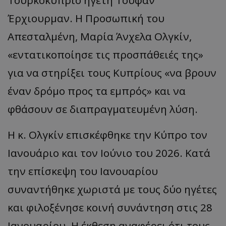
Έρχιουρμαν. Η Προσωπική του
__cf_bm
Cloudflare Inc.
.twitter.com
Απεσταλμένη, Μαρία Άνχελα Ολγκίν,
«εντατικοποίησε τις προσπάθειές της»
για να στηρίξει τους Κυπρίους «να βρουν
έναν δρόμο προς τα εμπρός» και να
φθάσουν σε διαπραγματευμένη λύση.
Η κ. Ολγκίν επισκέφθηκε την Κύπρο τον
ASP.NET_SessionId
Microsoft Corporation
lifenewscy.tothemaonline.com
Ιανουάριο και τον Ιούνιο του 2026. Κατά
την επίσκεψη του Ιανουαρίου
συναντήθηκε χωριστά με τους δύο ηγέτες
και φιλοξένησε κοινή συνάντηση στις 28
Ιανουαρίου. Η έκθεση αναφέρει ότι τους