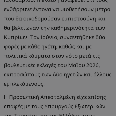
ενθάρρυνε έντονα να υιοθετήσουν μέτρα
που θα οικοδομούσαν εμπιστοσύνη και
msToken
.tiktok.com
θα βελτίωναν την καθημερινότητα των
Κυπρίων. Τον Ιούνιο, συναντήθηκε δύο
φορές με κάθε ηγέτη, καθώς και με
πολιτικά κόμματα στον νότο μετά τις
βουλευτικές εκλογές του Μαΐου 2026,
εκπροσώπους των δύο ηγετών και άλλους
εμπλεκόμενους.
Η Προσωπική Απεσταλμένη είχε επίσης
CookieScriptConsent
CookieScript
www.tothemaonline.com
επαφές με τους Υπουργούς Εξωτερικών
της Τουρκίας και της Ελλάδας, στην