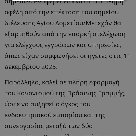
σημείων. Αναφέρει ειδικά ότι τα πλήρη
οφέλη από την επέκταση του σημείου
Απολύτως απαραίτητα
Απόδοσης
διέλευσης Αγίου Δομετίου/Μετεχάν θα
Στόχευσης
Λειτουργικότητας
Μη ταξινομημένα
εξαρτηθούν από την επαρκή στελέχωση
Τα απολύτως απαραίτητα cookies επιτρέπουν
για ελέγχους εγγράφων και υπηρεσίες,
βασικές λειτουργίες του ιστότοπου, όπως τη
σύνδεση χρήστη και τη διαχείριση λογαριασμού.
όπως είχαν συμφωνήσει οι ηγέτες στις 11
Ο ιστότοπος δεν μπορεί να χρησιμοποιηθεί σωστά
χωρίς τα απολύτως απαραίτητα cookies.
Δεκεμβρίου 2025.
Ονοματεπώνυμο
Προμηθευτής
/
Πεδίο
usprivacy
.lifenewscy.tothemaonline.com
Παράλληλα, καλεί σε πλήρη εφαρμογή
του Κανονισμού της Πράσινης Γραμμής,
ώστε να αυξηθεί ο όγκος του
ενδοκυπριακού εμπορίου και της
συνεργασίας μεταξύ των δύο