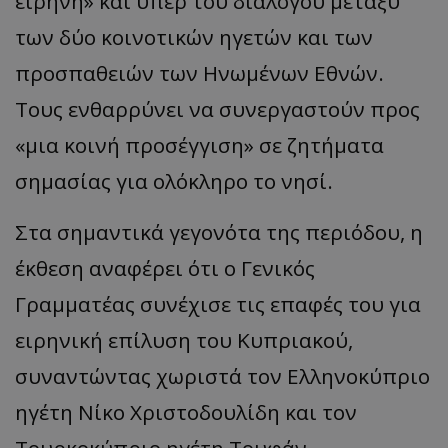
ειρήνη» και υπέρ του διαλόγου μεταξύ
των δύο κοινοτικών ηγετών και των
προσπαθειών των Ηνωμένων Εθνών.
Τους ενθαρρύνει να συνεργαστούν προς
«μια κοινή προσέγγιση» σε ζητήματα
σημασίας για ολόκληρο το νησί.
Στα σημαντικά γεγονότα της περιόδου, η
έκθεση αναφέρει ότι ο Γενικός
__cf_bm
Cloudflare Inc.
.onesignal.com
Γραμματέας συνέχισε τις επαφές του για
ειρηνική επίλυση του Κυπριακού,
συναντώντας χωριστά τον Ελληνοκύπριο
ηγέτη Νίκο Χριστοδουλίδη και τον
Τουρκοκύπριο ηγέτη Τουφάν