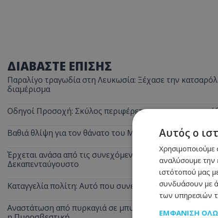
ΔΙΑΒΑΣΤΕ ΕΠΙΣΗΣ
Παραλίγο τραγωδία στη Λευκωσία: Ξέχασε την κατσαρόλα
διαμέρισμα
Οδηγοί Προσοχή: Σκύλος περιφέρεται στον αυτοκινητόδ
Αυτός ο ισ
Βαθιά θλίψη για τον θάνατο του Μάριου Γιασσουμή: Η π
Χρησιμοποιούμε c
Έρχεται ανάσα από τις συνεχόμενες κίτρινες προειδοποι
αναλύσουμε την 
Δεκαπενταύγουστο
ιστότοπού μας με
συνδυάσουν με ά
Καταγγελία πολίτη: Αυτό που συνέβη στις θέσεις ΑμεΑ 
των υπηρεσιών τ
Αναστάτωση από πυρκαγιά σε μπυραρία στην Αγία Νάπα τ
ΕΜΦΆΝΙΣΗ ΌΛ
η Πυροσβεστική