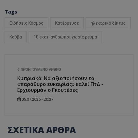
ASP.NET_SessionI
Tags
Ειδήσεις Κόσμος
Κατέρρευσε
ηλεκτρικό δίκτυο
Κούβα
10 εκατ. άνθρωποι χωρίς ρεύμα
VISITOR_PRIVACY
ΠΡΟΗΓΟΎΜΕΝΟ ΆΡΘΡΟ
Κυπριακό: Να αξιοποιήσουν το
«παράθυρο ευκαιρίας» καλεί ΠτΔ -
Ερχιουρμάν ο Γκουτέρες
06.07.2026 - 20:37
__cf_bm
ΣΧΕΤΙΚΑ ΑΡΘΡΑ
__cf_bm