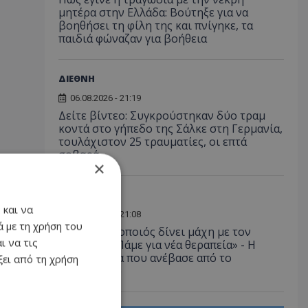
μητέρα στην Ελλάδα: Βούτηξε για να
βοηθήσει τη φίλη της και πνίγηκε, τα
παιδιά φώναζαν για βοήθεια
ΔΙΕΘΝΗ
06.08.2026 - 21:19
Δείτε βίντεο: Συγκρούστηκαν δύο τραμ
κοντά στο γήπεδο της Σάλκε στη Γερμανία,
τουλάχιστον 25 τραυματίες, οι επτά
σοβαρά
×
LIFESTYLE
 και να
06.08.2026 - 21:08
 με τη χρήση του
Έλληνας ηθοποιός δίνει μάχη με τον
ι να τις
καρκίνο - «Πάμε για νέα θεραπεία» - Η
φωτογραφία που ανέβασε από το
ει από τη χρήση
νοσοκομείο