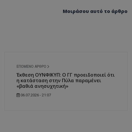
d
συνεδρία
Αυτό το cookie 
Microsoft Corporation
Μοιράσου αυτό το άρθρο
Doubleclick και
themasports.tothemaonline.com
πληροφορίες σχ
με τον οποίο ο 
χρησιμοποιεί το
τυχόν διαφημίσ
έχει δει ο τελικ
επισκεφθεί τον 
_METADATA
5 μήνες 4
Αυτό το cookie 
YouTube
εβδομάδες
για να αποθηκεύ
.youtube.com
συγκατάθεση το
επιλογές απορρ
αλληλεπίδρασή 
ιστοσελίδα. Κα
ΕΠΌΜΕΝΟ ΆΡΘΡΟ
σχετικά με τη 
Έκθεση ΟΥΝΦΙΚΥΠ: Ο ΓΓ προειδοποιεί ότι
επισκέπτη σχετι
πολιτικές και ρ
η κατάσταση στην Πύλα παραμένει
απορρήτου, εξα
«βαθιά ανησυχητική»
οι προτιμήσεις 
μελλοντικές συν
06.07.2026 - 21:07
29 λεπτά 58
Αυτό το cookie 
Cloudflare Inc.
δευτερόλεπτα
για τη διάκρισ
.onesignal.com
και ρομπότ. Αυτ
για τον ιστότοπ
κάνει έγκυρες α
τη χρήση του ι
29 λεπτά 59
Αυτό το cookie 
Cloudflare Inc.