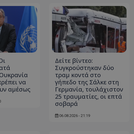
δευτερόλεπτα
για τη διάκρισ
.twitter.com
και ρομπότ. Αυτ
για τον ιστότοπ
κάνει έγκυρες α
τη χρήση του ι
d
συνεδρία
Αυτό το cookie 
Microsoft Corporation
Doubleclick και
lifenewscy.tothemaonline.com
πληροφορίες σχ
με τον οποίο ο 
χρησιμοποιεί το
τυχόν διαφημίσ
έχει δει ο τελικ
επισκεφθεί τον 
Οι
Δείτε βίντεο:
.tiktok.com
1 εβδομάδα 3
Αυτό το cookie 
κατά
Συγκρούστηκαν δύο
μέρες
για σκοπούς τα
ασφάλειας, εξα
 Ουκρανία
τραμ κοντά στο
χρήστες παραμέ
πρέπει να
γήπεδο της Σάλκε στη
και τα δεδομένα
εξασφαλισμένα
υν αμέσως
Γερμανία, τουλάχιστον
περιηγούνται μ
ιστοσελίδας ή 
25 τραυματίες, οι επτά
τις υπηρεσίες τ
0
σοβαρά
nt
4 εβδομάδες
Αυτό το cookie 
CookieScript
2 μέρες
από την υπηρεσί
www.tothemaonline.com
Script.com για 
06.08.2026 - 21:19
προτιμήσεις συ
επισκέπτη Είναι
banner cookie 
να λειτουργεί σ