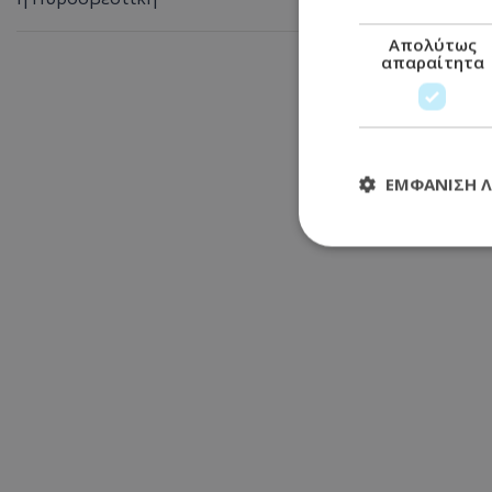
Απολύτως
απαραίτητα
ΕΜΦΆΝΙΣΗ 
Απολύτω
Τα απολύτως απαραί
διαχείριση λογαρια
Ονοματεπώνυμο
usprivacy