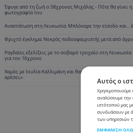
Έφυγε από τη ζωή ο 58χρονος Μιχάλης - Πότε θα γίνει η 
φωτογραφία του
Αναστάτωση στη Λευκωσία: Μπλόκαρε την είσοδο και… έ
Φριχτό έγκλημα: Νεκρός ποδοσφαιριστής μετά από άγρι
Ραγδαίες εξελίξεις με το σοβαρό τροχαίο στη Λευκωσία
για τον 16χρονο
Χαμός με Ιουλία Καλλιμάνη και θαμώνα: Της πέταξε λουλ
αρέσει;»
Αυτός ο ισ
Χρησιμοποιούμε c
αναλύσουμε την 
ιστότοπού μας με
συνδυάσουν με ά
των υπηρεσιών τ
ΕΜΦΆΝΙΣΗ ΌΛ