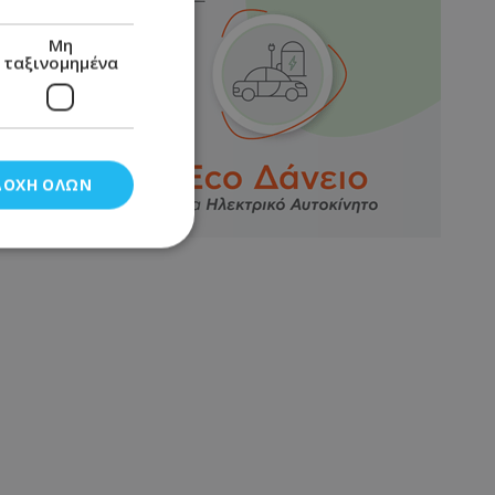
Μη
ταξινομημένα
ΔΟΧΉ ΌΛΩΝ
νομημένα
στη και τη
τητα cookies.
αποθηκεύει το
θεσης του χρήστη
 παρακολούθηση και
τα σύμφωνα με τον
ρρήτου των
ειών.