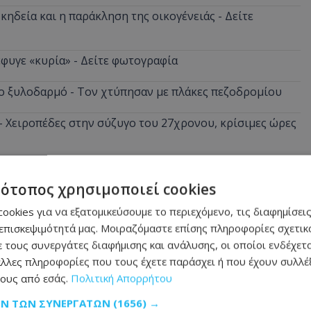
κηδεία και η παράκληση της οικογένειάς - Δείτε
φυγε «κυρία» - Δείτε φωτογραφία
ο ξυλοδαρμό - Τον χτύπησαν με πλάκες πεζοδρομίου
 - Χειροπέδες στην σύζυγο του 27χρονου, κρίσιμες ώρες
ούδια στο πρόσωπο και του τα… έριξε πίσω – «Εσένα σ’
τότοπος χρησιμοποιεί cookies
ookies για να εξατομικεύσουμε το περιεχόμενο, τις διαφημίσεις
επισκεψιμότητά μας. Μοιραζόμαστε επίσης πληροφορίες σχετικά
 τους συνεργάτες διαφήμισης και ανάλυσης, οι οποίοι ενδέχετα
λλες πληροφορίες που τους έχετε παράσχει ή που έχουν συλλέξ
ους από εσάς.
Πολιτική Απορρήτου
ΩΝ ΤΩΝ ΣΥΝΕΡΓΑΤΏΝ
(1656) →