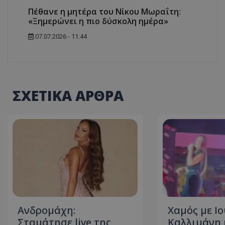
Πέθανε η μητέρα του Νίκου Μωραΐτη:
ASP.NET_SessionI
«Ξημερώνει η πιο δύσκολη ημέρα»
07.07.2026 - 11:44
VISITOR_PRIVACY
ΣΧΕΤΙΚΑ ΑΡΘΡΑ
__cf_bm
Ανδρομάχη:
Χαμός με Ι
Σταμάτησε live της
Καλλιμάνη 
__cf_bm