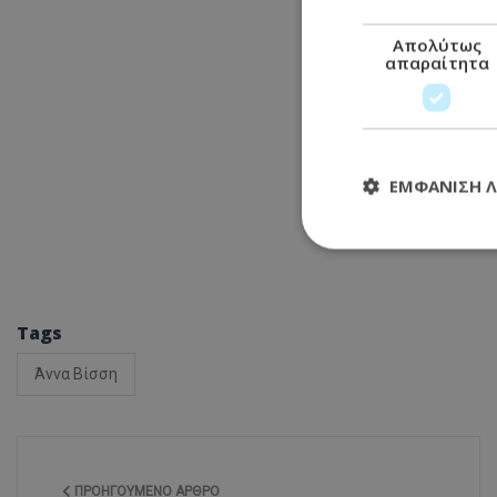
Απολύτως
απαραίτητα
ΕΜΦΆΝΙΣΗ 
Απολύτω
Tags
Τα απολύτως απαραί
διαχείριση λογαρια
Άννα Βίσση
Ονοματεπώνυμο
usprivacy
ΠΡΟΗΓΟΎΜΕΝΟ ΆΡΘΡΟ