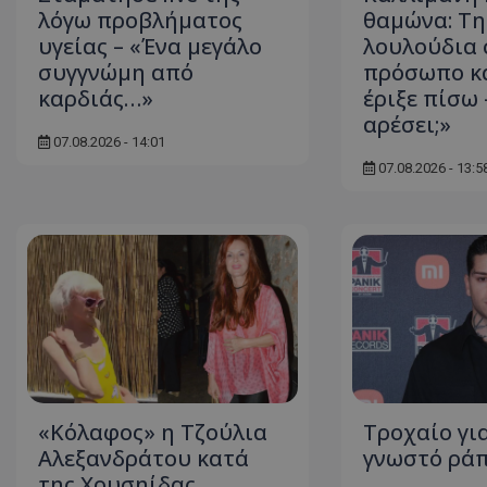
λόγω προβλήματος
θαμώνα: Τη
υγείας – «Ένα μεγάλο
λουλούδια 
συγγνώμη από
πρόσωπο κα
καρδιάς…»
έριξε πίσω 
ASP.NET_SessionI
αρέσει;»
07.08.2026 - 14:01
07.08.2026 - 13:5
msToken
CookieScriptConse
«Κόλαφος» η Τζούλια
Τροχαίο γι
Αλεξανδράτου κατά
γνωστό ράπ
της Χρυσηίδας