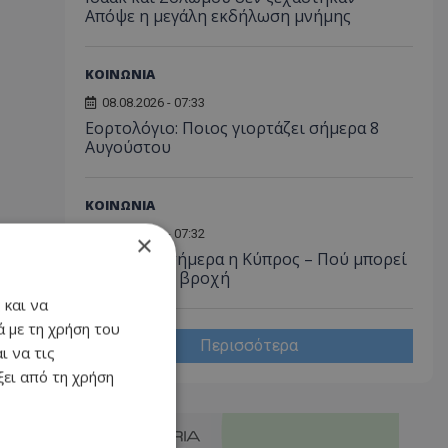
Απόψε η μεγάλη εκδήλωση μνήμης
ΚΟΙΝΩΝΙΑ
08.08.2026 - 07:33
Εορτολόγιο: Ποιος γιορτάζει σήμερα 8
Αυγούστου
ΚΟΙΝΩΝΙΑ
08.08.2026 - 07:32
×
Καμίνι και σήμερα η Κύπρος – Πού μπορεί
να «σκάσει» βροχή
 και να
 με τη χρήση του
Περισσότερα
ι να τις
ει από τη χρήση