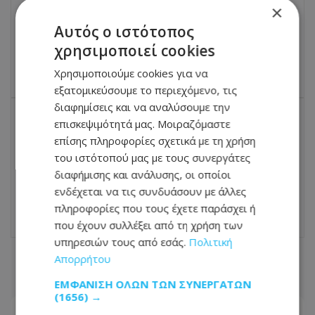
ΠΡΟΗΓΟΎΜΕΝΟ ΆΡΘΡΟ
×
Άννα Βίσση: Με τη Δήμητρα Κούστα σε
Αυτός ο ιστότοπος
πάρτι στην Ίμπιζα – Φωτογραφίες
χρησιμοποιεί cookies
07.07.2026 - 11:50
Χρησιμοποιούμε cookies για να
εξατομικεύσουμε το περιεχόμενο, τις
διαφημίσεις και να αναλύσουμε την
επισκεψιμότητά μας. Μοιραζόμαστε
ΕΠΌΜΕΝΟ ΆΡΘΡΟ
επίσης πληροφορίες σχετικά με τη χρήση
Υπ. Ενέργειας: «Αν δεν έρθει φυσικό
του ιστότοπού μας με τους συνεργάτες
αέριο θα έχουμε σοβαρό πρόβλημα
διαφήμισης και ανάλυσης, οι οποίοι
επάρκειας ηλεκτρισμού το 2030»
ενδέχεται να τις συνδυάσουν με άλλες
07.07.2026 - 11:50
πληροφορίες που τους έχετε παράσχει ή
που έχουν συλλέξει από τη χρήση των
υπηρεσιών τους από εσάς.
Πολιτική
Απορρήτου
ΣΧΕΤΙΚΑ ΑΡΘΡΑ
ΕΜΦΆΝΙΣΗ ΌΛΩΝ ΤΩΝ ΣΥΝΕΡΓΑΤΏΝ
(1656) →