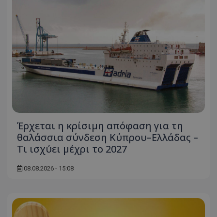
ASP.NET_SessionId
Microsoft Corporation
themasports.tothemaonline.co
Έρχεται η κρίσιμη απόφαση για τη
θαλάσσια σύνδεση Κύπρου–Ελλάδας –
Τι ισχύει μέχρι το 2027
VISITOR_PRIVACY_METADATA
YouTube
.youtube.com
08.08.2026 - 15:08