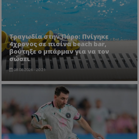
Τραγωδία στην Πάρο: Πνίγηκε
4χρονος σε πισίνα beach bar,
βούτηξε ο μπάρμαν για να τον
σώσει
08.08.2026 - 20:21