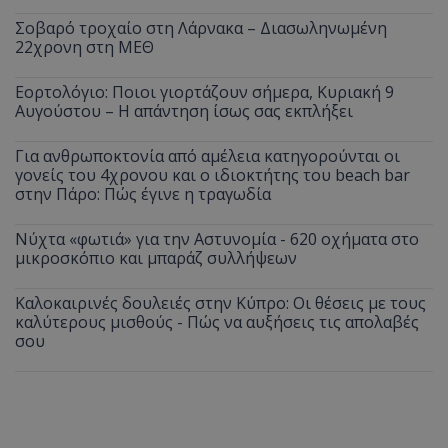
Σοβαρό τροχαίο στη Λάρνακα – Διασωληνωμένη
22χρονη στη ΜΕΘ
Εορτολόγιο: Ποιοι γιορτάζουν σήμερα, Κυριακή 9
Αυγούστου – Η απάντηση ίσως σας εκπλήξει
Για ανθρωποκτονία από αμέλεια κατηγορούνται οι
γονείς του 4χρονου και ο ιδιοκτήτης του beach bar
στην Πάρο: Πώς έγινε η τραγωδία
Νύχτα «φωτιά» για την Αστυνομία - 620 οχήματα στο
μικροσκόπιο και μπαράζ συλλήψεων
__cf_bm
Cloudflare Inc.
.onesignal.com
Καλοκαιρινές δουλειές στην Κύπρο: Οι θέσεις με τους
καλύτερους μισθούς - Πώς να αυξήσεις τις απολαβές
σου