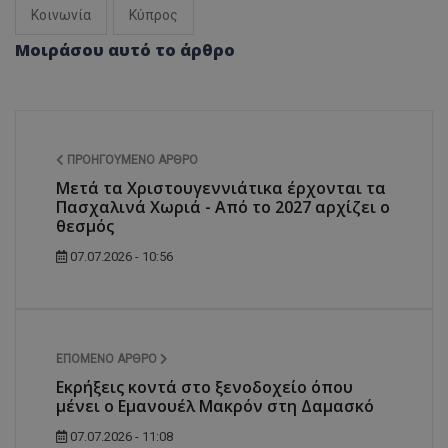
Κοινωνία
Κύπρος
Μοιράσου αυτό το άρθρο
msToken
.tiktok.com
ΠΡΟΗΓΟΎΜΕΝΟ ΆΡΘΡΟ
Μετά τα Χριστουγεννιάτικα έρχονται τα
Πασχαλινά Χωριά - Από το 2027 αρχίζει ο
θεσμός
07.07.2026 - 10:56
ΕΠΌΜΕΝΟ ΆΡΘΡΟ
CookieScriptConsent
CookieScript
Εκρήξεις κοντά στο ξενοδοχείο όπου
www.tothemaonline.com
μένει ο Εμανουέλ Μακρόν στη Δαμασκό
07.07.2026 - 11:08