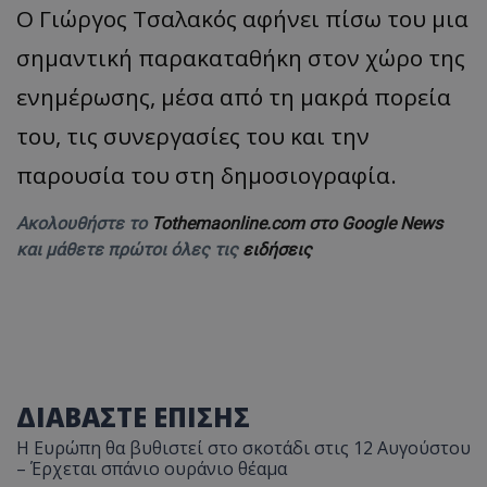
Ο Γιώργος Τσαλακός αφήνει πίσω του μια
ASP.NET_SessionId
Microsoft Corporation
themasports.tothemaonline.co
σημαντική παρακαταθήκη στον χώρο της
ενημέρωσης, μέσα από τη μακρά πορεία
του, τις συνεργασίες του και την
παρουσία του στη δημοσιογραφία.
Ακολουθήστε το
Tothemaonline.com στο Google News
και μάθετε πρώτοι όλες τις
ειδήσεις
VISITOR_PRIVACY_METADATA
YouTube
.youtube.com
ΔΙΑΒΑΣΤΕ ΕΠΙΣΗΣ
Η Ευρώπη θα βυθιστεί στο σκοτάδι στις 12 Αυγούστου
– Έρχεται σπάνιο ουράνιο θέαμα