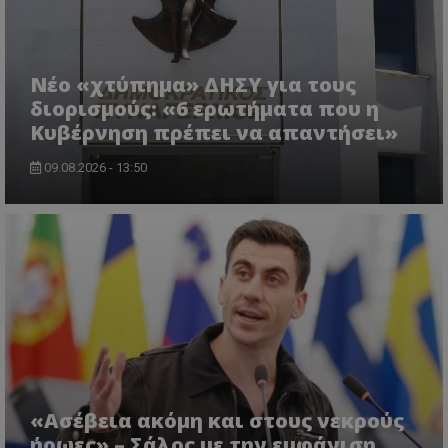
Νέο «χτύπημα» ΔΗΣΥ για τους
διορισμούς: «6 ερωτήματα που η
Κυβέρνηση πρέπει να απαντήσει»
09.08.2026 - 13:50
«Ασέβεια ακόμη και στους νεκρούς
ήρωες» – Σάλος με την εμφάνιση