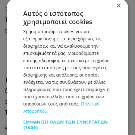
×
τιμήσουν τη μνήμη του Γιώργου
Αυτός ο ιστότοπος
Τσαλακού, γεγονός που δεν πέρασε
χρησιμοποιεί cookies
απαρατήρητο από όσους παρευρέθηκαν.
Χρησιμοποιούμε cookies για να
εξατομικεύσουμε το περιεχόμενο, τις
διαφημίσεις και να αναλύσουμε την
«Γιώργο Τσαλακέ, σε
επισκεψιμότητά μας. Μοιραζόμαστε
ευχαριστώ για όλα»
επίσης πληροφορίες σχετικά με τη χρήση
του ιστότοπού μας με τους συνεργάτες
διαφήμισης και ανάλυσης, οι οποίοι
Τον επικήδειο λόγο εκφώνησε ο
ενδέχεται να τις συνδυάσουν με άλλες
δημοσιογράφος Γιώργος Κασκάνης, ο
πληροφορίες που τους έχετε παράσχει ή
που έχουν συλλέξει από τη χρήση των
οποίος αποχαιρέτησε τον Γιώργο
υπηρεσιών τους από εσάς.
Πολιτική
Τσαλακό με λόγια βαθιάς συγκίνησης.
Απορρήτου
ΕΜΦΆΝΙΣΗ ΌΛΩΝ ΤΩΝ ΣΥΝΕΡΓΑΤΏΝ
«Γιώργο Τσαλακέ, σε ευχαριστώ για όλα.
(1656) →