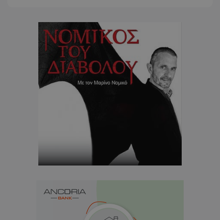
CookieScriptConsent
CookieScript
www.tothemaonline.com
usprivacy
.themasports.tothemaonline.co