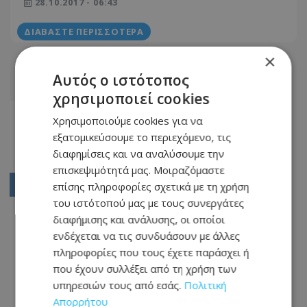
28.10.2017 - 06:43
ΔΙΑΒΆΣΤΕ ΠΕΡΙΣΣΌΤΕΡΑ
×
Αυτός ο ιστότοπος
χρησιμοποιεί cookies
Αρχική
Χρησιμοποιούμε cookies για να
εξατομικεύσουμε το περιεχόμενο, τις
6502
διαφημίσεις και να αναλύσουμε την
6503
επισκεψιμότητά μας. Μοιραζόμαστε
επίσης πληροφορίες σχετικά με τη χρήση
6504
του ιστότοπού μας με τους συνεργάτες
6505
διαφήμισης και ανάλυσης, οι οποίοι
6506
ενδέχεται να τις συνδυάσουν με άλλες
πληροφορίες που τους έχετε παράσχει ή
...
που έχουν συλλέξει από τη χρήση των
6514
υπηρεσιών τους από εσάς.
Πολιτική
Απορρήτου
6515