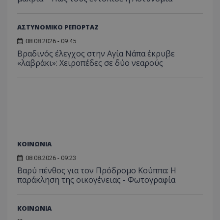
ΑΣΤΥΝΟΜΙΚΟ ΡΕΠΟΡΤΑΖ
08.08.2026 - 09:45
ASP.NET_SessionId
Microsoft Corporation
Βραδινός έλεγχος στην Αγία Νάπα έκρυβε
themasports.tothemaonline.co
«λαβράκι»: Χειροπέδες σε δύο νεαρούς
ΚΟΙΝΩΝΙΑ
08.08.2026 - 09:23
Βαρύ πένθος για τον Πρόδρομο Κούππα: Η
παράκληση της οικογένειας - Φωτογραφία
VISITOR_PRIVACY_METADATA
YouTube
.youtube.com
ΚΟΙΝΩΝΙΑ