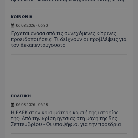
ΚΟΙΝΩΝΙΑ
06.08.2026 - 06:30
ASP.NET_SessionId
Microsoft Corporation
themasports.tothemaonline.co
Έρχεται ανάσα από τις συνεχόμενες κίτρινες
προειδοποιήσεις: Τι δείχνουν οι προβλέψεις για
τον Δεκαπενταύγουστο
ΠΟΛΙΤΙΚΗ
06.08.2026 - 06:28
Η ΕΔΕΚ στην κρισιμότερη καμπή της ιστορίας
VISITOR_PRIVACY_METADATA
YouTube
της- Από την κρίση ηγεσίας στη μάχη της 5ης
.youtube.com
Σεπτεμβρίου - Οι υποψήφιοι για την προεδρία