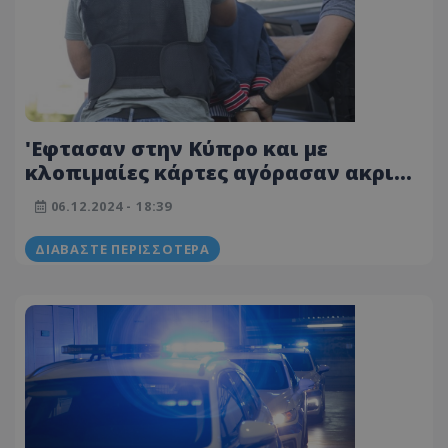
'Εφτασαν στην Κύπρο και με
κλοπιμαίες κάρτες αγόρασαν ακριβά
αντικείμενα - Χειροπέδες σε δύο
06.12.2024 - 18:39
νεαρούς
ΔΙΑΒΆΣΤΕ ΠΕΡΙΣΣΌΤΕΡΑ