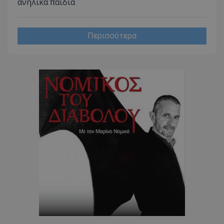
ανήλικα παιδιά
www.tothemaonline.com
Περισσότερα
usprivacy
.themasports.tothemaonline.co