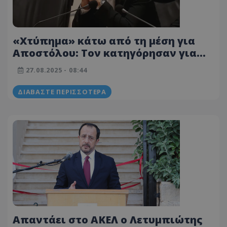
«Χτύπημα» κάτω από τη μέση για
Αποστόλου: Τον κατηγόρησαν για
ξέπλυμα χρήματος - «Υπομένω τα
27.08.2025 - 08:44
ψέματα και τη λάσπη μερικών»
ΔΙΑΒΆΣΤΕ ΠΕΡΙΣΣΌΤΕΡΑ
Απαντάει στο ΑΚΕΛ ο Λετυμπιώτης