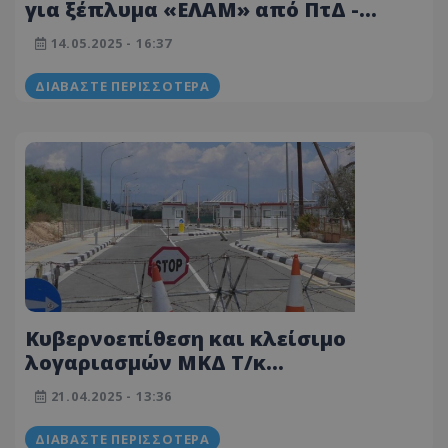
για ξέπλυμα «ΕΛΑΜ» από ΠτΔ -
«Προσπαθεί να τον εμπλέξει σε μια
14.05.2025 - 16:37
πολύ πρόωρη προεκλογική
περίοδο»
ΔΙΑΒΆΣΤΕ ΠΕΡΙΣΣΌΤΕΡΑ
Κυβερνοεπίθεση και κλείσιμο
λογαριασμών ΜΚΔ Τ/κ
δημοσιογράφων - Έκανα έρευνα για
21.04.2025 - 13:36
ξέπλυμα μαύρου χρήματος από
Τουρκία
ΔΙΑΒΆΣΤΕ ΠΕΡΙΣΣΌΤΕΡΑ