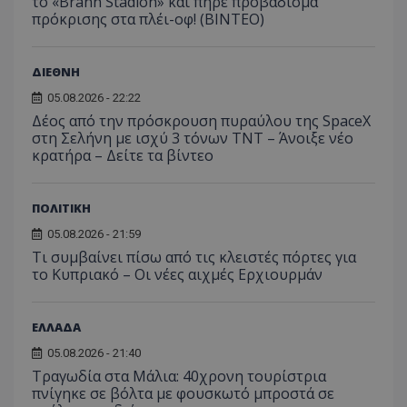
το «Brann Stadion» και πήρε προβάδισμα
πρόκρισης στα πλέι-οφ! (ΒΙΝΤΕΟ)
ΔΙΕΘΝΗ
05.08.2026 - 22:22
Δέος από την πρόσκρουση πυραύλου της SpaceX
στη Σελήνη με ισχύ 3 τόνων TNT – Άνοιξε νέο
msToken
.tiktok.com
κρατήρα – Δείτε τα βίντεο
ΠΟΛΙΤΙΚΗ
05.08.2026 - 21:59
Τι συμβαίνει πίσω από τις κλειστές πόρτες για
το Κυπριακό – Οι νέες αιχμές Ερχιουρμάν
ΕΛΛΑΔΑ
05.08.2026 - 21:40
Τραγωδία στα Μάλια: 40χρονη τουρίστρια
πνίγηκε σε βόλτα με φουσκωτό μπροστά σε
CookieScriptConsent
CookieScript