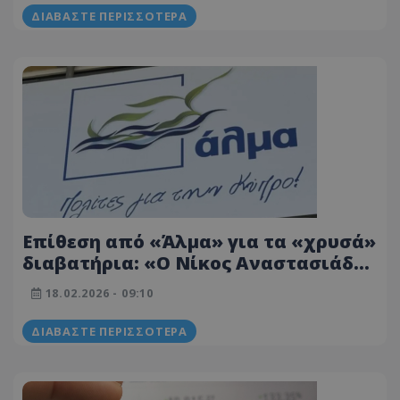
ΔΙΑΒΆΣΤΕ ΠΕΡΙΣΣΌΤΕΡΑ
Επίθεση από «Άλμα» για τα «χρυσά»
διαβατήρια: «Ο Νίκος Αναστασιάδης
και τα πολιτικά του τέκνα έστησαν
18.02.2026 - 09:10
το τέλειο ξέπλυμα»
ΔΙΑΒΆΣΤΕ ΠΕΡΙΣΣΌΤΕΡΑ