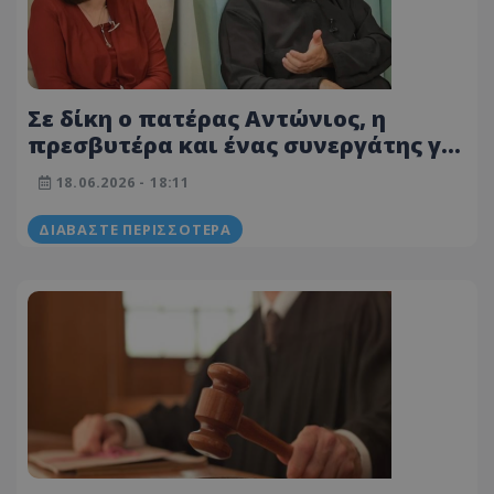
Σε δίκη ο πατέρας Αντώνιος, η
πρεσβυτέρα και ένας συνεργάτης για
τα οικονομικά της Κιβωτού:
18.06.2026 - 18:11
Απιστία, υπεξαίρεση και ξέπλυμα
τους καταλογίζει το βούλευμα
ΔΙΑΒΆΣΤΕ ΠΕΡΙΣΣΌΤΕΡΑ