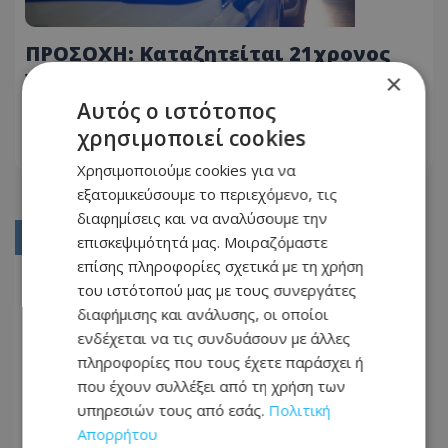
ΠΡΟΣΟΧΗ: Καταζητείται 21χρονος
για ξέπλυμα χρήματος από κλοπές
×
και απάτες - Δείτε φωτογραφίες
Αυτός ο ιστότοπος
06.12.2024 - 17:51
χρησιμοποιεί cookies
ΔΙΑΒΆΣΤΕ ΠΕΡΙΣΣΌΤΕΡΑ
Χρησιμοποιούμε cookies για να
εξατομικεύσουμε το περιεχόμενο, τις
διαφημίσεις και να αναλύσουμε την
01
επισκεψιμότητά μας. Μοιραζόμαστε
επίσης πληροφορίες σχετικά με τη χρήση
02
του ιστότοπού μας με τους συνεργάτες
03
διαφήμισης και ανάλυσης, οι οποίοι
ενδέχεται να τις συνδυάσουν με άλλες
04
πληροφορίες που τους έχετε παράσχει ή
05
που έχουν συλλέξει από τη χρήση των
υπηρεσιών τους από εσάς.
Πολιτική
...
Απορρήτου
05