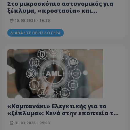
Στο μικροσκόπιο αστυνομικός για
ξέπλυμα, «προστασία» και
πολυτελή οχήματα - Τα όσα
15.05.2026 - 16:25
ακούστηκαν στο Δικαστήριο
ΔΙΑΒΆΣΤΕ ΠΕΡΙΣΣΌΤΕΡΑ
«Καμπανάκι» Ελεγκτικής για το
«ξέπλυμα»: Κενά στην εποπτεία των
τραπεζών και χιλιάδες ύποπτες
31.03.2026 - 09:03
συναλλαγές στο μικροσκόπιο