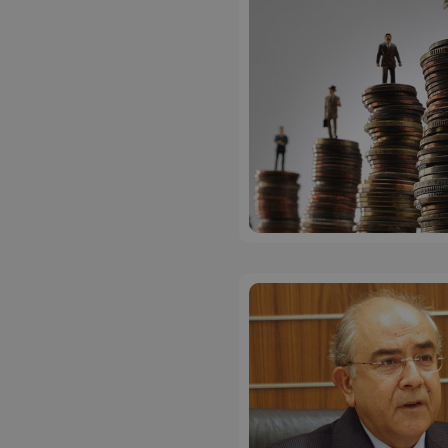
ASP.NET_SessionI
msToken
CookieScriptConse