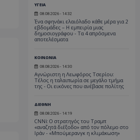
ΥΓΕΙΑ
ορίζεται από το
 παρέχει
08.08.2026 - 14:32
ετικά με τον τρόπο
Ένα σφηνάκι ελαιόλαδο κάθε μέρα για 2
τελικός χρήστης
ν ιστότοπο και
εβδομάδες – Η εμπειρία μιας
εις που μπορεί να
δημοσιογράφου - Τα 4 απρόσμενα
ός χρήστης πριν
αποτελέσματα
εν λόγω ιστότοπο.
χρησιμοποιείται
σει τη
ΚΟΙΝΩΝΙΑ
υ χρήστη και τις
ήτου για την
τους με την
08.08.2026 - 14:30
ταγράφει δεδομένα
Αγνώριστη η Λεωφόρος Τσερίου:
συγκατάθεση του
κά με διάφορες
Τέλος η ταλαιπωρία σε μεγάλο τμήμα
υθμίσεις
της - Οι εικόνες που ανέβασε πολίτης
σφαλίζοντας ότι
τους τιμώνται σε
εδρίες.
ΔΙΕΘΝΗ
χρησιμοποιείται
η μεταξύ ανθρώπων
08.08.2026 - 14:19
ό είναι επωφελές
ο, προκειμένου να
CNNi: Ο στρατηγός του Τραμπ
ναφορές σχετικά με
«αναζητά διέξοδο» από τον πόλεμο στο
στότοπού τους.
Ιράν - «Μπούμερανγκ η κλιμάκωση»
χρησιμοποιείται