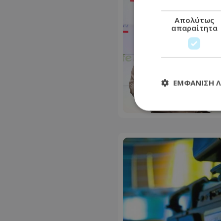
Απολύτως
απαραίτητα
ΕΜΦΆΝΙΣΗ 
Απολύτω
Τα απολύτως απαραί
διαχείριση λογαρια
Ονοματεπώνυμο
usprivacy