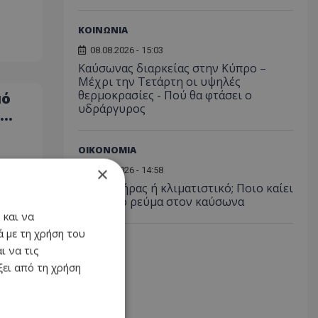
ΚΟΙΝΩΝΙΑ
08.08.2026 - 15:03
Καύσωνας διαρκείας στην Κύπρο –
Μέχρι την Τετάρτη οι υψηλές
θερμοκρασίες - Πού θα φτάσει ο
μό
υδράργυρος
αι
ΟΙΚΟΝΟΜΙΑ
×
08.08.2026 - 14:58
Ανεμιστήρας ή κλιματιστικό; Ποιο καίει
λιγότερο ρεύμα στον καύσωνα
 και να
 με τη χρήση του
ι να τις
ει από τη χρήση