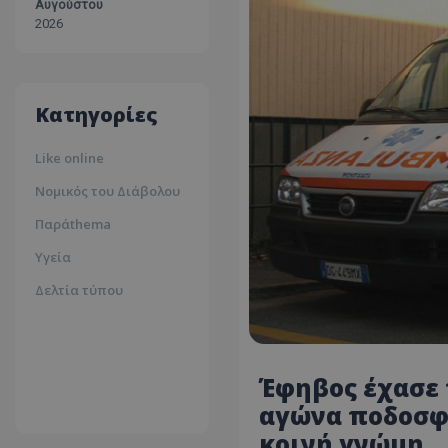
Αυγούστου
Λάρνακα
2026
30ºc
Λευκωσία
35ºc
Κατηγορίες
Like online
Νομικός του Διάβολου
Παράthema
Υγεία
Δελτία τύπου
Έφηβος έχασε 
αγώνα ποδοσφα
κοινή γνώμη