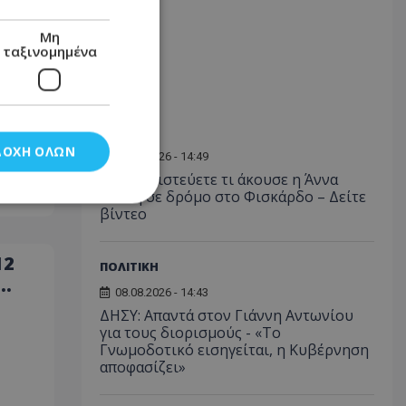
Μη
ταξινομημένα
LIFESTYLE
ΔΟΧΉ ΌΛΩΝ
08.08.2026 - 14:49
Δεν θα πιστεύετε τι άκουσε η Άννα
Βίσση σε δρόμο στο Φισκάρδο – Δείτε
βίντεο
νομημένα
12
ΠΟΛΙΤΙΚΗ
στη και τη
τητα cookies.
08.08.2026 - 14:43
ΔΗΣΥ: Απαντά στον Γιάννη Αντωνίου
για τους διορισμούς - «Το
αποθηκεύει το
Γνωμοδοτικό εισηγείται, η Κυβέρνηση
θεσης του χρήστη
αποφασίζει»
 παρακολούθηση και
τα σύμφωνα με τον
ρρήτου των
ειών.