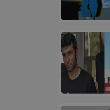
ASP.NET_SessionI
VISITOR_PRIVACY
__cf_bm
__cf_bm