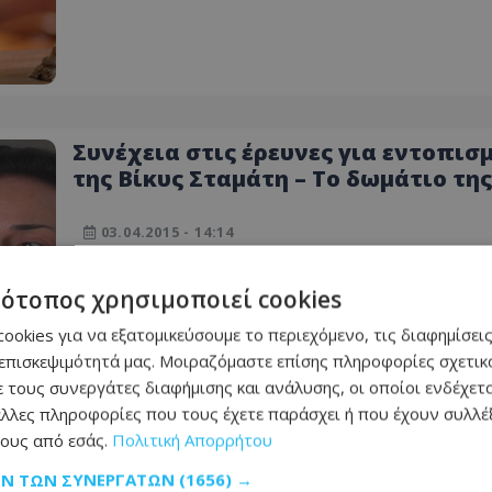
Συνέχεια στις έρευνες για εντοπισ
της Βίκυς Σταμάτη – Το δωμάτιο της
όπως το άφησε πριν δραπετεύσει κ
το σημείωμα
03.04.2015 - 14:14
ΔΙΑΒΆΣΤΕ ΠΕΡΙΣΣΌΤΕΡΑ
τότοπος χρησιμοποιεί cookies
ookies για να εξατομικεύσουμε το περιεχόμενο, τις διαφημίσεις
επισκεψιμότητά μας. Μοιραζόμαστε επίσης πληροφορίες σχετικά
 τους συνεργάτες διαφήμισης και ανάλυσης, οι οποίοι ενδέχετα
λλες πληροφορίες που τους έχετε παράσχει ή που έχουν συλλέξ
ους από εσάς.
Πολιτική Απορρήτου
Πάρτι για την άνοδο (Πάφος FC)
ΩΝ ΤΩΝ ΣΥΝΕΡΓΑΤΏΝ
(1656) →