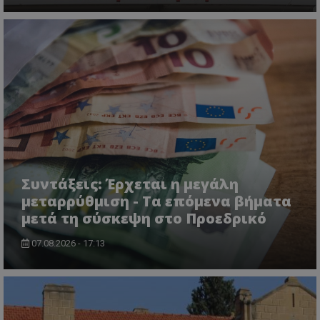
msToken
.tiktok.com
Συντάξεις: Έρχεται η μεγάλη
μεταρρύθμιση - Τα επόμενα βήματα
μετά τη σύσκεψη στο Προεδρικό
07.08.2026 - 17:13
CookieScriptConsent
CookieScript
www.tothemaonline.com