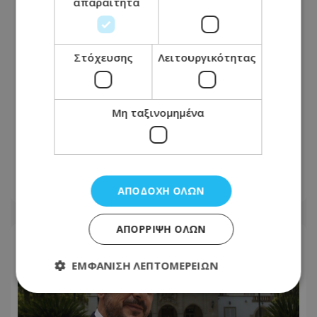
απαραίτητα
Στόχευσης
Λειτουργικότητας
Μη ταξινομημένα
Θρίλερ στην ΕΔΕΚ με τις
υποψηφιότητες: Στο μικροσκόπιο η
Σοφία Χριστοδούλου Μακρή
07.08.2026 - 06:43
ΑΠΟΔΟΧΉ ΌΛΩΝ
ΑΠΌΡΡΙΨΗ ΌΛΩΝ
ΕΜΦΆΝΙΣΗ ΛΕΠΤΟΜΕΡΕΙΏΝ