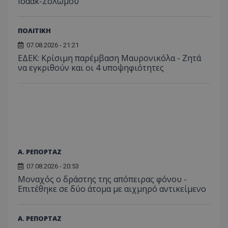
Ισαάκ-Σολωμού
πρόσβα
ιστοσε
Συλλέγε
για τις
ΠΟΛΙΤΙΚΗ
του χρ
ιστοσε
07.08.2026 - 21:21
ποιες σ
έχουν 
ΕΔΕΚ: Κρίσιμη παρέμβαση Μαυρονικόλα - Ζητά
να εγκριθούν και οι 4 υποψηφιότητες
_ga_J7RS52TMNC
.tothemaonline.com
1 χρόνος 1
Αυτό τ
μήνας
χρησιμ
από το
Analyti
διατήρ
κατάσ
περιόδ
σύνδεσ
Α. ΡΕΠΟΡΤΑΖ
07.08.2026 - 20:53
Μοναχός ο δράστης της απόπειρας φόνου -
Επιτέθηκε σε δύο άτομα με αιχμηρό αντικείμενο
Α. ΡΕΠΟΡΤΑΖ