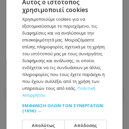
Αυτός ο ιστότοπος
χρησιμοποιεί cookies
Χρησιμοποιούμε cookies για να
εξατομικεύσουμε το περιεχόμενο, τις
διαφημίσεις και να αναλύσουμε την
επισκεψιμότητά μας. Μοιραζόμαστε
επίσης πληροφορίες σχετικά με τη χρήση
του ιστότοπού μας με τους συνεργάτες
Κυπριακό: Τα «αγκάθια» που θα
διαφήμισης και ανάλυσης, οι οποίοι
κρίνουν τις εξελίξεις και οι διαφωνίες
ενδέχεται να τις συνδυάσουν με άλλες
πριν από την κρίσιμη συνάντηση
πληροφορίες που τους έχετε παράσχει ή
που έχουν συλλέξει από τη χρήση των
07.08.2026 - 17:41
υπηρεσιών τους από εσάς.
Πολιτική
Απορρήτου
ΕΜΦΆΝΙΣΗ ΌΛΩΝ ΤΩΝ ΣΥΝΕΡΓΑΤΏΝ
(1656) →
Απολύτως
Απόδοσης