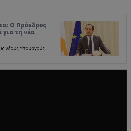
τα: Ο Πρόεδρος
 για τη νέα
υς νέους Υπουργούς