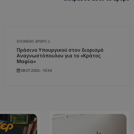
δευτερόλεπτα
για τη διάκρισ
.twitter.com
και ρομπότ. Αυτ
για τον ιστότοπ
κάνει έγκυρες α
τη χρήση του ι
d
συνεδρία
Αυτό το cookie 
Microsoft Corporation
Doubleclick και
lifenewscy.tothemaonline.com
πληροφορίες σχ
με τον οποίο ο 
ΕΠΌΜΕΝΟ ΆΡΘΡΟ
χρησιμοποιεί το
τυχόν διαφημίσ
Πράσινο Υπουργικού στον διορισμό
έχει δει ο τελικ
Αναγνωστόπουλου για το «Κράτος
επισκεφθεί τον 
Μαφία»
.tiktok.com
1 εβδομάδα 3
Αυτό το cookie 
μέρες
για σκοπούς τα
08.07.2026 - 10:34
ασφάλειας, εξα
χρήστες παραμέ
και τα δεδομένα
εξασφαλισμένα
περιηγούνται μ
ιστοσελίδας ή 
τις υπηρεσίες τ
nt
4 εβδομάδες
Αυτό το cookie 
CookieScript
2 μέρες
από την υπηρεσί
www.tothemaonline.com
Script.com για 
προτιμήσεις συ
επισκέπτη Είναι
banner cookie 
να λειτουργεί σ