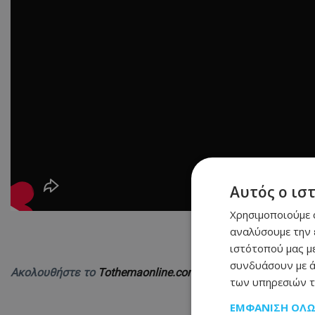
Αυτός ο ισ
Χρησιμοποιούμε c
αναλύσουμε την 
ιστότοπού μας με
συνδυάσουν με ά
Ακολουθήστε το
Tothemaonline.com στο Google News
και 
των υπηρεσιών τ
ΕΜΦΆΝΙΣΗ ΌΛ