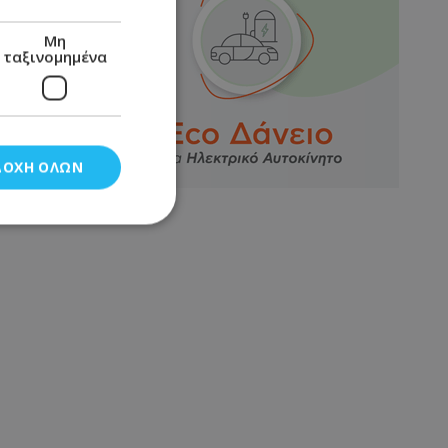
Μη
ταξινομημένα
ΔΟΧΉ ΌΛΩΝ
νομημένα
στη και τη
τητα cookies.
αποθηκεύει το
θεσης του χρήστη
 παρακολούθηση και
τα σύμφωνα με τον
ρρήτου των
ειών.