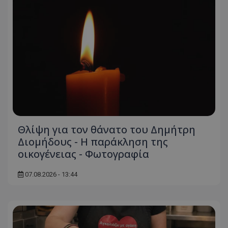
τον 
τον τρ
του 
οποίο 
επισκέπ
πρόσβα
ιστοσε
Συλλέγε
για τις
του χρ
ιστοσε
ποιες σ
έχουν 
_ga_J7RS52TMNC
.tothemaonline.com
1 χρόνος 1
Αυτό τ
μήνας
χρησιμ
από το
Analyti
διατήρ
κατάσ
Θλίψη για τον θάνατο του Δημήτρη
περιόδ
Διομήδους - Η παράκληση της
σύνδεσ
οικογένειας - Φωτογραφία
07.08.2026 - 13:44