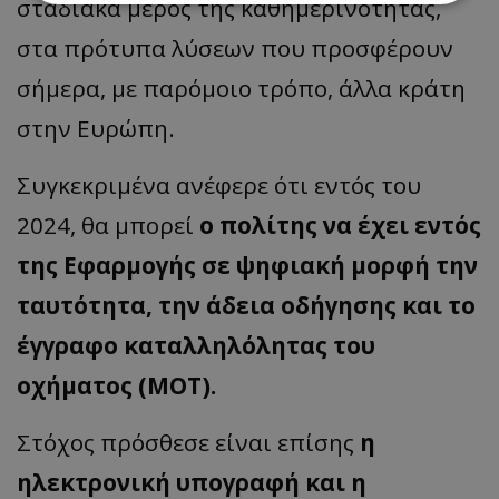
σταδιακά μέρος της καθημερινότητας,
στα πρότυπα λύσεων που προσφέρουν
Απολύτως απαραίτητα
Απόδοσης
σήμερα, με παρόμοιο τρόπο, άλλα κράτη
Στόχευσης
Λειτουργικότητας
Μη ταξινομημένα
στην Ευρώπη.
Τα απολύτως απαραίτητα cookies επιτρέπουν
βασικές λειτουργίες του ιστότοπου, όπως τη
Συγκεκριμένα ανέφερε ότι εντός του
σύνδεση χρήστη και τη διαχείριση λογαριασμού.
Ο ιστότοπος δεν μπορεί να χρησιμοποιηθεί σωστά
2024, θα μπορεί
ο πολίτης να έχει εντός
χωρίς τα απολύτως απαραίτητα cookies.
της Εφαρμογής σε ψηφιακή μορφή την
Ονοματεπώνυμο
Προμηθευτής
/
Πεδίο
usprivacy
.lifenewscy.tothemaonline.com
ταυτότητα, την άδεια οδήγησης και το
έγγραφο καταλληλόλητας του
οχήματος (MOT).
Στόχος πρόσθεσε είναι επίσης
η
ηλεκτρονική υπογραφή και η