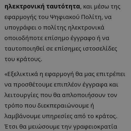
ηλεκτρονική ταυτότητα
, και μέσω της
ASP.NET_SessionId
Microsoft Corporation
themasports.tothemaonline.co
εφαρμογής του Ψηφιακού Πολίτη, να
υπογράφει ο πολίτης ηλεκτρονικά
οποιοδήποτε επίσημο έγγραφο ή να
ταυτοποιηθεί σε επίσημες ιστοσελίδες
του κράτους.
«Εξελικτικά η εφαρμογή θα μας επιτρέπει
να προσθέτουμε επιπλέον έγγραφα και
VISITOR_PRIVACY_METADATA
YouTube
λειτουργίες που θα απλοποιήσουν τον
.youtube.com
τρόπο που διεκπεραιώνουμε ή
λαμβάνουμε υπηρεσίες από το κράτος.
Έτσι θα μειώσουμε την γραφειοκρατία