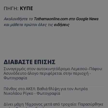
ΠΗΓΗ:
ΚΥΠΕ
__cf_bm
Cloudflare Inc.
.twitter.com
Ακολουθήστε το
Tothemaonline.com στο Google News
και μάθετε πρώτοι όλες τις
ειδήσεις
ΔΙΑΒΑΣΤΕ ΕΠΙΣΗΣ
ASP.NET_SessionId
Microsoft Corporation
lifenewscy.tothemaonline.com
Συναγερμός στον αυτοκινητόδρομο Λεμεσού–Πάφου:
Ασυνόδευτο άλογο περιφέρεται στην περιοχή -
Φωτογραφία
Πένθος στο ΑΚΕΛ: Βαθιά θλίψη για τον Αντρέα
Νικολάου Ρίγκο - Φωτογραφία
Δίνει μάχη 16χρονος μετά από τροχαίο: Παρασύρθηκε