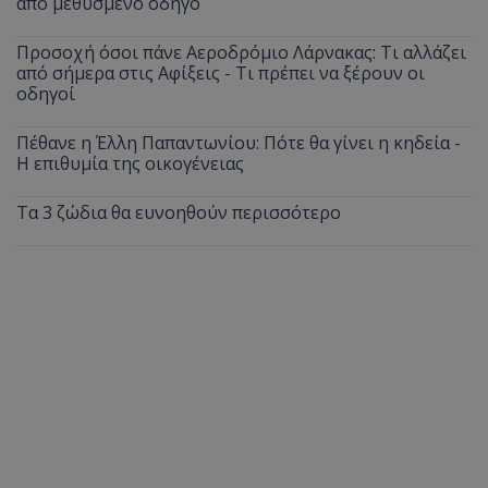
από μεθυσμένο οδηγό
Προσοχή όσοι πάνε Αεροδρόμιο Λάρνακας: Τι αλλάζει
από σήμερα στις Αφίξεις - Τι πρέπει να ξέρουν οι
οδηγοί
msToken
.tiktok.com
Πέθανε η Έλλη Παπαντωνίου: Πότε θα γίνει η κηδεία -
Η επιθυμία της οικογένειας
Τα 3 ζώδια θα ευνοηθούν περισσότερο
CookieScriptConsent
CookieScript
www.tothemaonline.com