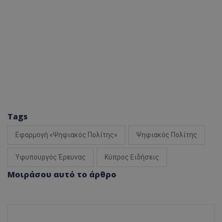
usprivacy
.themasports.tothemaonline.co
Tags
Εφαρμογή «Ψηφιακός Πολίτης»
Ψηφιακός Πολίτης
Υφυπουργός Έρευνας
Κύπρος Ειδήσεις
Μοιράσου αυτό το άρθρο