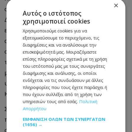
×
στα όσα εξήγγειλε ο Πρόεδρος της
Αυτός ο ιστότοπος
Δημοκρατίας στην παρουσίαση του
χρησιμοποιεί cookies
ετήσιου προγραμματισμού για το 2024,
Χρησιμοποιούμε cookies για να
εξατομικεύσουμε το περιεχόμενο, τις
αναφέροντας ότι ανέδειξε την τεράστια
διαφημίσεις και να αναλύσουμε την
σημασία που έχει για την Κυβέρνηση και
επισκεψιμότητά μας. Μοιραζόμαστε
επίσης πληροφορίες σχετικά με τη χρήση
τον ίδιο τον ΠτΔ, ο ψηφιακός
του ιστότοπού μας με τους συνεργάτες
μετασχηματισμός του Κράτους και η
διαφήμισης και ανάλυσης, οι οποίοι
ενδέχεται να τις συνδυάσουν με άλλες
υλοποίηση ψηφιακών λύσεων για τον
πληροφορίες που τους έχετε παράσχει ή
Κύπριο πολίτη.
που έχουν συλλέξει από τη χρήση των
υπηρεσιών τους από εσάς.
Πολιτική
Σημείωσε ότι για το Υφυπουργείο, δεν
Απορρήτου
πρόκειται για υποσχέσεις αλλά για
ΕΜΦΆΝΙΣΗ ΌΛΩΝ ΤΩΝ ΣΥΝΕΡΓΑΤΏΝ
(1656) →
στοχοθέτηση.