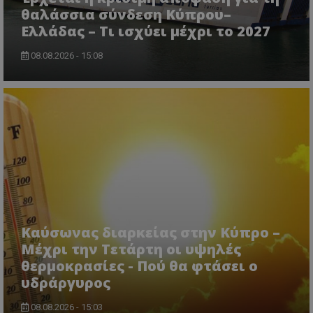
τον 
τον τρ
του 
θαλάσσια σύνδεση Κύπρου–
οποίο 
επισκέπ
Ελλάδας – Τι ισχύει μέχρι το 2027
πρόσβα
ιστοσε
Συλλέγε
08.08.2026 - 15:08
για τις
του χρ
ιστοσε
ποιες σ
έχουν 
_ga_J7RS52TMNC
.tothemaonline.com
1 χρόνος 1
Αυτό τ
μήνας
χρησιμ
από το
Analyti
διατήρ
κατάσ
περιόδ
σύνδεσ
Καύσωνας διαρκείας στην Κύπρο –
Μέχρι την Τετάρτη οι υψηλές
θερμοκρασίες - Πού θα φτάσει ο
υδράργυρος
08.08.2026 - 15:03