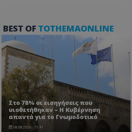
BEST OF
TOTHEMAONLINE
usprivacy
.themasports.tothemaonline.co
Στο 78% οι εισηγήσεις που
υιοθετήθηκαν – Η Κυβέρνηση
απαντά για το Γνωμοδοτικό
08.08.2026 - 13:41