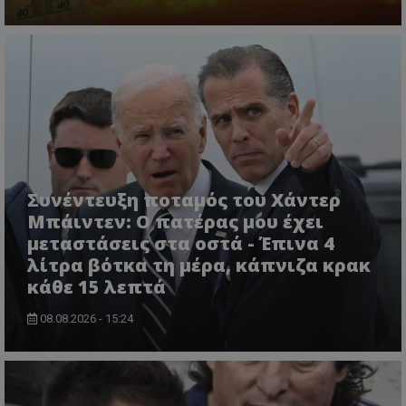
Συνέντευξη ποταμός του Χάντερ
Μπάιντεν: Ο πατέρας μου έχει
μεταστάσεις στα οστά - Έπινα 4
λίτρα βότκα τη μέρα, κάπνιζα κρακ
κάθε 15 λεπτά
08.08.2026 - 15:24