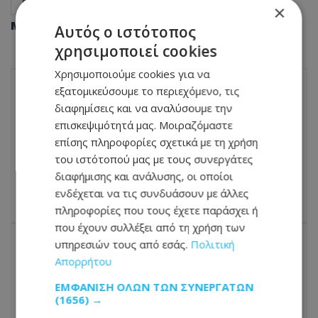
Κύπρος Ειδήσεις
Υγεία
Καλή ζωή
×
Μοιράσου αυτό το άρθρο
Αυτός ο ιστότοπος
χρησιμοποιεί cookies
Χρησιμοποιούμε cookies για να
εξατομικεύσουμε το περιεχόμενο, τις
ΠΡΟΗΓΟΎΜΕΝΟ ΆΡΘΡΟ
διαφημίσεις και να αναλύσουμε την
AstraZeneca: Παραδέχεται ότι το εμβόλιο
επισκεψιμότητά μας. Μοιραζόμαστε
κορωνοϊού προκαλεί σπάνιες
επίσης πληροφορίες σχετικά με τη χρήση
παρενέργειες - Μηνύσεις σε βάρος της
του ιστότοπού μας με τους συνεργάτες
εταιρείας
διαφήμισης και ανάλυσης, οι οποίοι
30.04.2024 - 17:04
ενδέχεται να τις συνδυάσουν με άλλες
πληροφορίες που τους έχετε παράσχει ή
που έχουν συλλέξει από τη χρήση των
υπηρεσιών τους από εσάς.
Πολιτική
ΕΠΌΜΕΝΟ ΆΡΘΡΟ
Απορρήτου
Γαρυφαλλιά Καληφώνη: «Δεν είναι
ΕΜΦΆΝΙΣΗ ΌΛΩΝ ΤΩΝ ΣΥΝΕΡΓΑΤΏΝ
κέρατο αν πας με άλλον ενώ δεν τα
(1656) →
έχετε και απλώς "παίζει" κάτι»